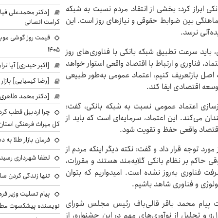
نکی ابراز کرد: بخشی از انتقاد مردم نسبت به شبکه
[دکتر محمدعلی فی
هماهنگی بین ضوابط حقوقی و نیازهای روز است. این
کرامت انسانی
ه‌آلی نرسد.
۱۴۰۵
، باید سرعت تطبیق شبکه بانکی با فناوری‌های روز
تماد، فناوری و ارتباط با اقتصاد واقعی استوار خواهد
[اکبر حیدری] آیا ت
ه اصل بازتعریف کنیم، اعتماد عمومی به‌طور طبیعی
[رضا کیمیایی] بازار
وسعه اقتصادی ایفا کند.
[دکتر محمد طاهری]
زسازی اعتماد عمومی نسبت به شبکه بانکی، گفت:
چرا اردبیل قطب گر
ن می‌کند. این اعتماد، سرمایه‌ای است که باید از
کل میراث فرهنگی استان
اقتصاد واقعی حفظ و تقویت شود.
فرمان بازار طلا به 
ورد توجه قرار داد و گفت: نکته دیگر اینکه مردم از
لطفا شهرداری رسید
 حاکم بر نظام بانکی گلایه‌مند هستند و مقررات،
شرفت فناوری به‌روز نشده است. امیدواریم که بتوان
تنها زندگی کردن سل
ولوژی و فناوری شاهد باشیم.
پیام تسلیت وزیر ف
ت پیام محمد باقر قالی‌باف رئیس مجلس شورای
نویسنده پیشکسوت مطب
» و تجلیل از نوآوری‌های مهم در این جشنواره، از