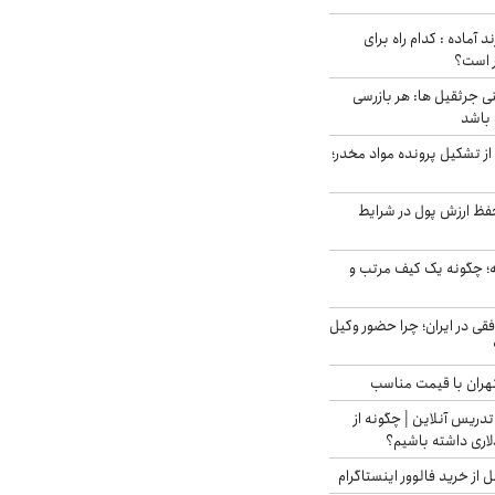
د آماده : کدام راه برای
ر است؟
ی جرثقیل ها: هر بازرسی
 باشد
از تشکیل پرونده مواد مخدر؛
فظ ارزش پول در شرایط
 چگونه یک کیف مرتب و
فقی در ایران؛ چرا حضور وکیل
هران با قیمت مناسب
تدریس آنلاین | چگونه از
لاری داشته باشیم؟
از خرید فالوور اینستاگرام