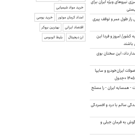
زی نیروهای ویژه ایران برای
خرید مواد شیمیایی
ریستی
امداد کرمان موتور
خرید یوسی
بلژیکی راز طول عمر و توقف پیری
اقتصاد ایرانی
بهترین بروکر
ه کشور/ امروز و فردا این
ارز دیجیتال
بلیط اتوبوس
 باشند
ار داد: این سخنان بوی
لات ایران‌خودرو و سایپا
ت - همسایه ایران - را مسلح
دگی سالم با درد و افسردگی
گوش به فرمان جبلی و