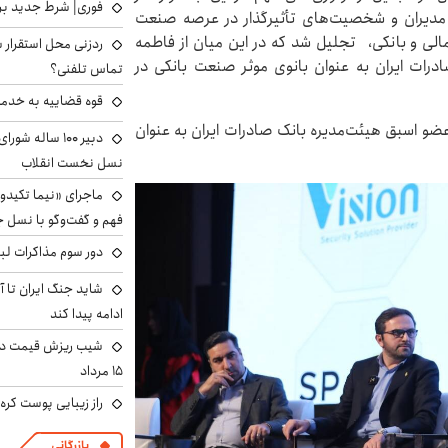
فوری| شرط جدید برا
و مدیران و شخصیت‌های تأثیرگذار در عرصه صنعت
لی و بانکی، تجلیل شد که در این میان از فاطمه
ردزنی محل استقرار ش
ات ایران به عنوان بانوی موثر صنعت بانکی در
تماس تلفنی؟
قوه قضاییه به خدمت
 عضو اسبق هیئت‌مدیره بانک صادرات ایران به عنوان
دبیر ۱۰۰ ساله ش
نسل نخست انقلاب
ماجرای «نیما تکیدو»
فهم و گفت‌وگو با نسل ج
دور سوم مذاکرات لبن
شاید جنگ ایران تا 
ادامه پیدا کند
شیب ریزش قیمت دلار
۱۵ مرداد
راز زیبایی پوست کره‌
بازرگانی