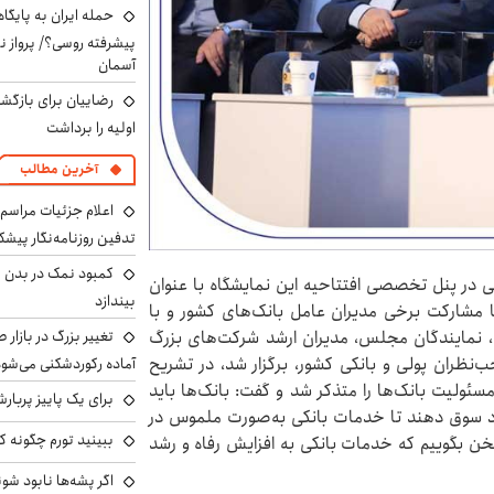
حمله ایران به پایگاه
پیشرفته روسی؟/ پرواز ن
آسمان
رضاییان برای بازگش
اولیه را برداشت
آخرین مطالب
اعلام جزئیات مراسم 
تدفین روزنامه‌نگار پیشک
کمبود نمک در بدن می
 در پنل تخصصی افتتاحیه این نمایشگاه با عنوان
بیندازد
 مشارکت برخی مدیران عامل بانک‌های کشور و با
تغییر بزرگ در بازار 
ی، نمایندگان مجلس، مدیران ارشد شرکت‌های بزرگ
نظران پولی و بانکی کشور، برگزار شد، در تشریح
آماده رکوردشکنی می‌شو
سئولیت بانک‌ها را متذکر شد و گفت: بانک‌ها باید
برای یک پاییز پربار
اد سوق دهند تا خدمات بانکی به‌صورت ملموس در
ببینید تورم چگونه کم
 سخن بگوییم که خدمات بانکی به افزایش رفاه و رشد
اگر پشه‌ها نابود شو