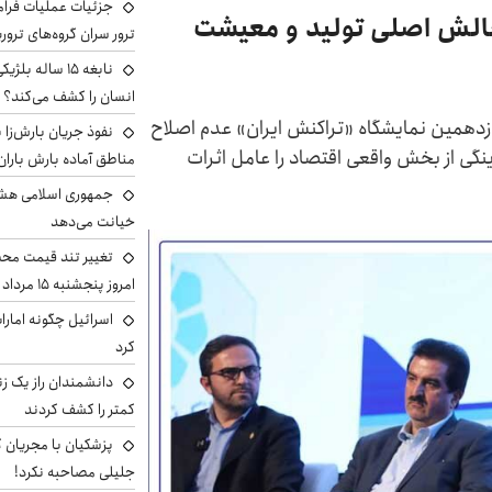
جزئیات عملیات فرامر
چالش اصلی تولید و معیشت
ترور سران گروه‌های ترو
نابغه ۱۵ ساله 
انسان را کشف می‌کند؟
یازدهمین نمایشگاه «تراکنش ایران» عدم اصلاح
نفوذ جریان بارش‌زا ب
نگی از بخش واقعی اقتصاد را عامل اثرات
مناطق آماده بارش باران
جمهوری اسلامی هشد
خیانت می‌دهد
تغییر تند قیمت محصو
امروز پنجشنبه ۱۵ مرداد ۱۴۰۵ +جدول
اسرائیل چگونه امارا
کرد
دانشمندان راز یک زن
کمتر را کشف کردند
پزشکیان با مجریان 
جلیلی مصاحبه نکرد!