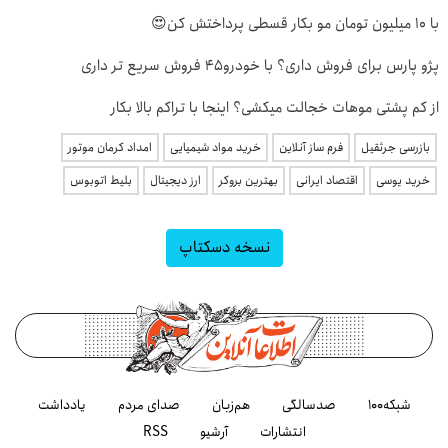
با 10 میلیون تومان مو بکار قسطی پرداختش کن😍
پژو پارس برای فروش داری؟ با خودرو45 فروش سریع تر داری
از کم پشتی موهات خجالت میکشی؟ اینجا با تراکم بالا بکار
بازرسی جرثقیل
فرم ساز آنلاین
خرید مواد شیمیایی
امداد کرمان موتور
خرید یوسی
اقتصاد ایرانی
بهترین بروکر
ارز دیجیتال
بلیط اتوبوس
نسخه دسکتاپ
شبکه۱۰۰
صدسالگی
هم‌زبان
صدای مردم
یادداشت
انتشارات
آرشیو
RSS