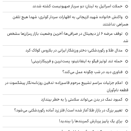
حملات اسرائیل به لبنان؛ دو سرباز صهیونیست کشته شدند
واکنش خانواده شهید لاریجانی به اظهارات سردار کوثری: شهدا هیچ تلفن
همراهی نداشتند
توقف عرضه ۶ ارز دیجیتال در صرافی‌ها؛ آخرین وضعیت بازار رمزارزها مشخص
شد
مدال طلا و رکوردشکنی؛ دختر ورزشکار ایرانی در بلاروس کولاک کرد
حمله تند لوئیز فیگو به اینفانتینو: پست‌ترین و فریبکارترینی!
فناوری دید در شب چگونه عمل می‌کند؟
اعلام جزئیات مراسم تشییع مرحوم قاسم‌زاده؛ تدفین روزنامه‌نگار پیشکسوت در
قطعه نام‌آوران
کمبود نمک در بدن می‌تواند سلامتی را به خطر بیندازد
تغییر بزرگ در بازار طلا آغاز شده است/ فلز زرد آماده رکوردشکنی می‌شود؟
برای یک پاییز پربارش کمربندها را ببندید!