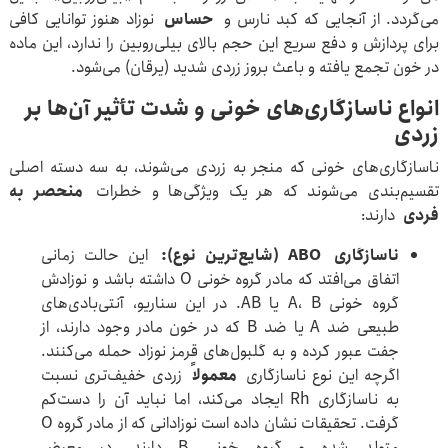
می‌گردد. از آنجایی که کبد نارس و
حساس
نوزاد هنوز توانایی کافی
برای پردازش و دفع سریع این حجم بالای بیلی‌روبین را ندارد، این ماده
در خون تجمع یافته و باعث بروز زردی شدید (یرقان) می‌شود.
انواع ناسازگاری‌های خونی و شدت تأثیر آن‌ها بر
زردی
ناسازگاری‌های خونی که منجر به زردی می‌شوند، به سه دسته اصلی
تقسیم‌بندی می‌شوند که هر یک ویژگی‌ها و خطرات
منحصر به
فردی
دارند:
ناسازگاری
ABO (
شایع‌ترین نوع
):
این حالت زمانی
اتفاق می‌افتد که مادر گروه خونی O داشته باشد و نوزادش
گروه خونی A، B یا AB. در این سناریو، آنتی‌بادی‌های
طبیعی ضد A یا ضد B که در خون مادر وجود دارند، از
جفت عبور کرده و به گلبول‌های قرمز نوزاد حمله می‌کنند.
اگرچه این نوع ناسازگاری
معمولاً
زردی خفیف‌تری نسبت
به ناسازگاری Rh ایجاد می‌کند، اما نباید آن را دست‌کم
گرفت. تحقیقات نشان داده است نوزادانی که از مادر گروه O
متولد شده و گروه خونی B دارند، در معرض