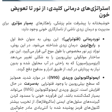
استراتژی‌های درمانی کلیدی: از نور تا تعویض
خون
خوشبختانه با پیشرفت علم پزشکی، راهکارهای
بسیار مؤثری
برای
مدیریت و درمان زردی ناشی از ناسازگاری خونی وجود دارد:
نوردرمانی (فتوتراپی)
:
این روش به عنوان خط اول
و
رایج‌ترین
درمان زردی شناخته می‌شود. در این روش،
نوزاد زیر نور مخصوص با طول موج آبی قرار می‌گیرد. این نور
ساختار مولکولی بیلی‌روبین را به شکلی تغییر می‌دهد
(ایزومریزاسیون) که به راحتی در آب محلول شده و بدون
نیاز به پردازش در کبد، از طریق ادرار و مدفوع دفع گردد.
ایمونوگلوبولین وریدی
(IVIG):
در موارد شدید همولیز
که سطح بیلی‌روبین با وجود فتوتراپی
به‌سرعت
در حال
افزایش است، تزریق وریدی ایمونوگلوبولین (IVIG) می‌تواند
بسیار کمک‌کننده باشد. این فرآورده خونی با مسدود کردن
گیرنده‌های سلول‌های ایمنی (ماکروفاژها)، از تخریب بیشتر
گلبول‌های قرمز پوشیده شده با آنتی‌بادی مادر جلوگیری