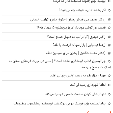
ببینید تورم چگونه کم‌درآمدها را له کرده!
اگر پشه‌ها نابود شوند، چه می‌شود؟
[دکتر محمدعلی فیاض‌بخش] حقوق بشر و کرامت انسانی
قیمت روز گوشی موبایل امروز پنجشنبه ۱۵ مرداد ۱۴۰۵
[اکبر حیدری] آیا ترامپ به دنبال صلح است؟
[رضا کیمیایی] بازار سهام؛ فرصت یا تله؟
[دکتر محمد طاهری] بحران برای سومین تنگه
چرا اردبیل قطب گردشگری نشده است؟ | مدیر کل میراث فرهنگی استان به
اطلاعات پاسخ می‌دهد
فرمان بازار طلا به دست اونس جهانی افتاد
لطفا شهرداری رسیدگی کند
تنها زندگی کردن سلامت جسم را تهدید می‌کند
پیام تسلیت وزیر فرهنگ در پی درگذشت نویسنده پیشکسوت مطبوعات