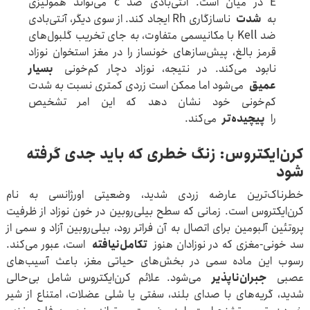
E در میان است. آنتی‌بادی ضد c می‌تواند همولیزی
به
شدت
ناسازگاری Rh ایجاد کند. از سوی دیگر، آنتی‌بادی
ضد Kell با مکانیسمی متفاوت، به جای تخریب گلبول‌های
قرمز بالغ، پیش‌سازهای خونساز را در مغز استخوان نوزاد
نابود می‌کند. در نتیجه، نوزاد دچار کم‌خونی
بسیار
عمیق
می‌شود اما ممکن است زردی کمتری نسبت به شدت
کم‌خونی خود نشان دهد که این امر تشخیص
را
پیچیده‌تر
می‌کند.
کرن‌ایکتروس: زنگ خطری که باید جدی گرفته
شود
خطرناک‌ترین عارضه زردی شدید، وضعیتی اورژانسی به نام
کرن‌ایکتروس است. زمانی که سطح بیلی‌روبین در خون نوزاد از ظرفیت
پروتئین آلبومین برای اتصال به آن فراتر رود، بیلی‌روبین آزاد و سمی از
سد خونی-مغزی که در نوزادان هنوز
تکامل‌نیافته
است، عبور می‌کند.
رسوب این ماده سمی در بخش‌های حیاتی مغز، باعث آسیب‌های
عصبی
جبران‌ناپذیر
می‌شود. علائم کرن‌ایکتروس شامل بی‌حالی
شدید، گریه‌های با صدای بلند، سفتی یا شلی عضلات، امتناع از شیر