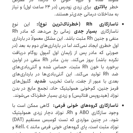
خطر
بالاتری
برای زردی زودرس (در ۲۴ ساعت اول) و نیاز
به مداخلات درمانی جدی‌تر هستند.
ناسازگاری
Rh (
خطرناک‌ترین نوع
):
این نوع
ناسازگاری
بسیار جدی
زمانی رخ می‌دهد که مادر Rh
منفی و جنین Rh مثبت باشد. این مشکل معمولاً در بارداری
اول خطری ایجاد نمی‌کند اما در بارداری‌های دوم به بعد (در
صورتی که مادر پس از زایمان اول آمپول روگام دریافت
نکرده باشد) بروز می‌کند. بدن مادر Rh منفی در اولین
برخورد با خون Rh مثبت، حساس شده و آنتی‌بادی‌های
ضد Rh تولید می‌کند. این آنتی‌بادی‌ها در بارداری‌های
بعدی با عبور از جفت، باعث تخریب
شدید
گلبول‌های
قرمز جنین، کم‌خونی همولیتیک حاد، تجمع مایع در بدن
نوزاد (هیدروپس فتالیس) و زردی بسیار خطرناک می‌شوند.
ناسازگاری گروه‌های خونی فرعی
:
گاهی ممکن است با
وجود سازگاری ABO و Rh، نوزاد دچار زردی همولیتیک
شود. در چنین مواردی که تست کومبس مستقیم (DAT)
نوزاد مثبت است، پای گروه‌های خونی فرعی مانند Kell، c و