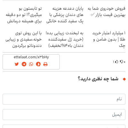
فروش خودروی شما به
پایان دغدغه هزینه
تو تابستون بو
بهترین قیمت بازار ✅
های دندان پزشکی با
میگیری؟! تو دو دقیقه
پک سفید کننده خانگی
برای همیشه درمانش
کن
۱ میلیارد اعتبار خرید
به لبخندت زیبایی بده!
با این روش توی
طلا | بدون ضامن و
(خرید ژل سفیدکننده
خونه،سفیدی و زیبایی
چک
دندان با40%تخفیف)
دندوناتو برگردون
(40%off)
۱
۰
شما چه نظری دارید؟