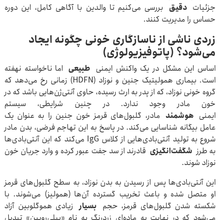
جزئیات
دقیق
بررسی می‌کنیم تا والدین با آگاهی کامل، این دوره
حساس را مدیریت کنند.
زردی ناشی از ناسازگاری خونی چگونه ایجاد
می‌شود؟ (پاتوفیزیولوژی)
اساس این مشکل در یک واکنش ایمنی
طبیعی
اما ناخواسته نهفته
است. بیماری همولیتیک جنین و نوزاد (HDFN) زمانی رخ می‌دهد که
گروه خونی نوزاد، که از پدر به ارث رسیده، حاوی آنتی‌ژن‌هایی باشد که در
خون مادر وجود ندارد. در چنین شرایطی، سیستم
ایمنی
هوشمند
مادر، گلبول‌های قرمز خون جنین را به عنوان یک
عامل بیگانه شناسایی می‌کند. در پاسخ به این تهاجم فرضی، بدن مادر
شروع به تولید آنتی‌بادی‌هایی از کلاس IgG می‌کند که این آنتی‌بادی‌ها
به طرز
شگفت‌انگیزی
قادرند از سد جفت عبور کرده و وارد جریان خون
نوزاد شوند.
این آنتی‌بادی‌ها پس از رسیدن به بدن نوزاد، به سطح گلبول‌های قرمز
او متصل شده و باعث تخریب گسترده آن‌ها (همولیز) می‌شوند. با
شکسته شدن گلبول‌های قرمز، حجم
بسیار
زیادی هموگلوبین آزاد
می‌شود که در نهایت به ماده‌ای زردرنگ به نام «بیلی‌روبین» تبدیل