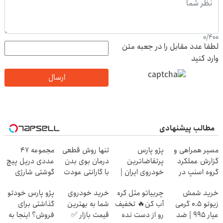
0
/
400
لطفا عدد مقابل را در جعبه متن
وارد کنید
ارسال
مطالب پیشنهادی
مسیر همراهی و
پژو پارس
تنها روش قطعی
مجموعه 47
گزارش عملکرد
پرتقاضاترین
درمان بوی بدن
عددی دریل پیچ
گروه اسنپ در
خودروی ایران |
با گارانتی عودت
گوشتی شارژی
۱۴۰۴
برای فروشش
وجه‼️ همین الان
(قیمت
خرید شمش
چربیاتو مثل کره
خرید خودروی
پژو پارس خودتو
فرصت رو از
ببین
باورنکردنی!!)
زیوتو ۰.۵ گرمی
آب کن🔥 تخفیف
شما به بهترین
گذاشتی برای
دست نده!
عیار ۹۹۵ | ضد
رو از دست نده
قیمت بازار ✅
فروش؟ اینجا به