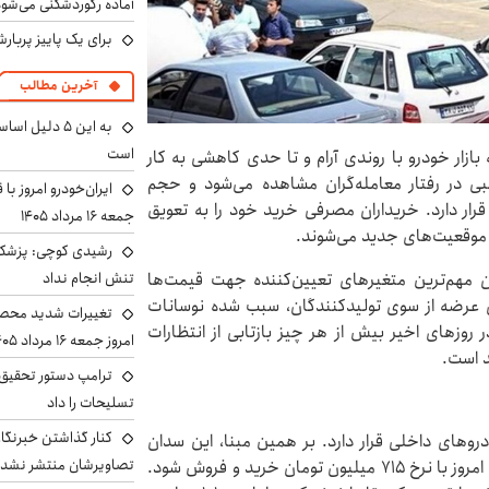
آماده رکوردشکنی می‌شو
برای یک پاییز پربار
آخرین مطالب
به این ۵ دلیل
است
 شرایطی اعلام شد که بازار خودرو با روندی آرام و تا حدی کاهشی به کار
بی در رفتار معامله‌گران مشاهده می‌شود و حجم
ایران‌خودرو امروز با
قرار دارد. خریداران مصرفی خرید خود را به تعویق
جمعه ۱۶ مرداد ۱۴۰۵
رد موقعیت‌های جدید می‌شوند.
رشیدی کوچی: پزشکیا
تنش انجام نداد
ن مهم‌ترین متغیرهای تعیین‌کننده جهت قیمت‌ها
ل عرضه از سوی تولیدکنندگان، سبب شده نوسانات
تغییرات شدید محصو
در روزهای اخیر بیش از هر چیز بازتابی از انتظارات
امروز جمعه ۱۶ مرداد ۱۴۰۵ را ببینند
 است.
ترامپ دستور تحقیق 
تسلیحات را داد
کنار گذاشتن خبرنگار
وهای داخلی قرار دارد. بر همین مبنا، این سدان
تصاویرشان منتشر نشد
داخلی نسبت به روز گذشته ۴۱ میلیون تومان گران شد تا امروز با نرخ ۷۱۵ میلیون تومان خرید و فروش شود.