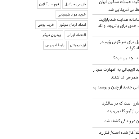
رد: حملات سنگین ایران
بازرسی جرثقیل
فرم ساز آنلاین
خرید مواد شیمیایی
امانه هدایت ضدپارازیت
امداد کرمان موتور
خرید یوسی
جدی برای پاتریوت و تاد
اقتصاد ایرانی
بهترین بروکر
ل برای سرنگونی رژیم در
ارز دیجیتال
بلیط اتوبوس
اد گرفت
ند، چه می‌شود؟
لاریجانی به اظهارات سردار
همراهی نداشتند
ایی جدید از چین و روسیه به
ری است که در سالگرد
ی از آمریکا نمی‌برند
دن در زندگی کشف شد
طلا آغاز شده است/ فلز زرد