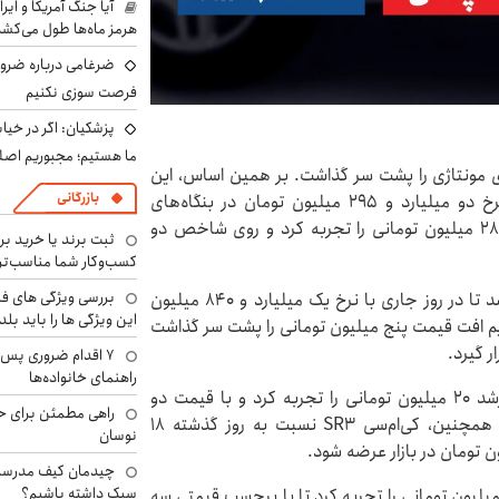
آیا جنگ آمریکا و ای
هرمز ماه‌ها طول می‌کش
ضرغامی درباره ضرور
فرصت سوزی نکنیم
پزشکیان: اگر در خی
ما هستیم؛ مجبوریم اصلا
دروهای مونتاژی را پشت سر گذاشت. بر همین اساس، این
بازرگانی
کراس‌اوور مونتاژی ۴۵ میلیون تومان ارزان شد تا با نرخ دو میلیارد و ۲۹۵ میلیون تومان در بنگاه‌های
معاملاتی عرضه شود. از سوی دیگر، هایما S۵ پرو افت ۲۸ میلیون تومانی را تجربه کرد و روی شاخص دو
ثبت برند یا خرید برن
کسب‌وکار شما مناسب‌ت
بررسی ویژگی های فن
رسپکت ۲ نسبت به روز گذشته ۳۱ میلیون تومان گران شد تا در روز جاری با نرخ یک میلیارد و ۸۴۰ میلیون
این ویژگی ها را باید بلد
ایم افت قیمت پنج میلیون تومانی را پشت سر گذاشت
۷ اقدام ضروری پس 
راهنمای خانواده‌ها
کی‌ام‌سی A۵ که در سایت کرمان‌موتور مونتاژ می‌شود، رشد ۲۰ میلیون تومانی را تجربه کرد و با قیمت دو
راهی مطمئن برای ح
میلیارد و ۲۲۰ میلیون تومان به معاملات امروز رسید. همچنین، کی‌ام‌سی SR۳ نسبت به روز گذشته ۱۸
نوسان
چیدمان کیف مدرسه؛
سبک داشته باشیم؟
ان محصولات سایر شرکت‌ها، لوکانو L۷ افت قیمت ۱۰ میلیون تومانی را تجربه کرد تا با برچسب قیمتی سه