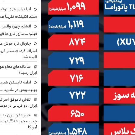
آنیا تیلور-جوی توضی
«متد اکتینگ» تقریباً 
افشای چهره واقعی «
فیلم؛ ماساژور نازی‌ها قه
جنجال تازه هوش مصن
اعتراف کرد: «بستنی‌ف
آلوده شد
سامانه‌های دفاع هو
ایران رسید؟
ادامه تابستان شیرین
وینیسیوس در مادرید م
تلاش ناموفق اسرائی
ایران، دو قربانی در موس
خیبرشکن ایران به س
چینی مجهز شد؟/ تهدید 
آمریکا