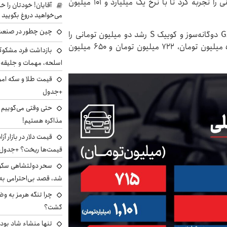
از سوی دیگر، دنا پلاس بورسی رشد هشت میلیون تومانی را تجربه کرد تا با نرخ یک میلیارد و ۱۰۱ میلیون
آقایان! خودتان را 
می‌خواهید دروغ بگویید
چین چطور در صنعت
میان محصولات سایپا، شاهین اتوماتیک پلاس، ساینا GX دوگانه‌سوز و کوییک S رشد دو میلیون تومانی را
تجربه کردند تا به ترتیب با نرخ‌های یک میلیارد و ۵۴۸ میلیون تومان، ۷۲۲ میلیون تومان و ۶۵۰ میلیون
بازداشت فرد مشکوک 
اسلحه، مهمات و جلیق
+جدول
حتی وقتی می‌گوییم م
مذاکره هستیم!
قیمت‌ها ریخت؟ +جدول
سحر دولتشاهی سکو
شد، قصد بی‌احترامی به 
چرا تنگه هرمز به و
گشت؟
تنها منشاء شاد بو