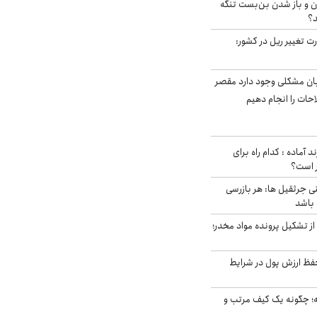
ران و باز شدن بن‌بست تنگه
د؟
ت تغییر ریل در کشور:
ابان مشکلی وجود دارد مقصر
حات را انجام دهیم
د آماده : کدام راه برای
ر است؟
ی جرثقیل ها: هر بازرسی
 باشد
از تشکیل پرونده مواد مخدر؛
فظ ارزش پول در شرایط
 چگونه یک کیف مرتب و