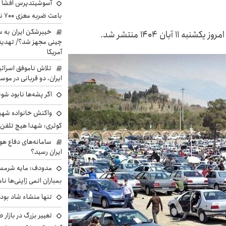
آسوشیتدپرس افشا ک
باعث ضربه مغزی ۷۰۰ نظامی آمریکایی شد
خیبرشکن ایران به س
ان ۱۴۰۴ منتشر شد.
چینی مجهز شد؟/ تهدید 
آمریکا
تلاش ناموفق اسرائی
ایران، دو قربانی در موس
اگر پشه‌ها نابود شو
واکنش خانواده شهید 
کوثری: شهدا هیچ تلفن 
سامانه‌های دفاع هو
ایران رسید؟
مدودف: مایه شرمسا
بمباران اتمی ژاپنی‌ها نام
تنها منشاء شاد بو
تغییر بزرگ در بازار 