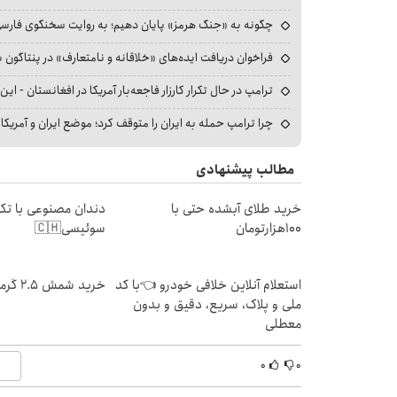
چگونه به «جنگ هرمز» پایان دهیم؛ به روایت سخنگوی فارسی‌ز
فراخوان دریافت ایده‌های «خلاقانه و نامتعارف» در پنتاگون بر
ترامپ در حال تکرار کارزار فاجعه‌بار آمریکا در افغانستان - این 
چرا ترامپ حمله به ایران را متوقف کرد؛ موضع ایران و آمریک
مطالب پیشنهادی
خرید طلای آبشده حتی با
دندان مصنوعی با تکن
۱۰۰هزارتومان
سوئیسی🇨🇭
استعلام آنلاین خلافی خودرو 👈با کد
خرید شمش 2.5 گرمی از طلاسی 😍
ملی و پلاک، سریع، دقیق و بدون
معطلی
۰
۰