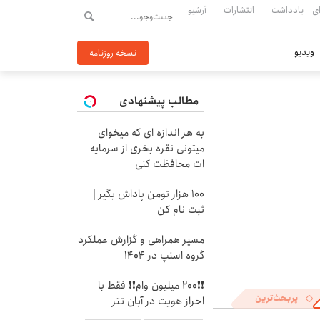
ی
یادداشت
انتشارات
آرشیو
ویدیو
نسخه روزنامه
مطالب پیشنهادی
به هر اندازه ای که میخوای
میتونی نقره بخری از سرمایه
ات محافظت کنی
100 هزار تومن پاداش بگیر |
ثبت نام کن
مسیر همراهی و گزارش عملکرد
گروه اسنپ در ۱۴۰۴
❗❗200 میلیون وام❗❗ فقط با
پربحث‌ترین
احراز هویت در آبان تتر