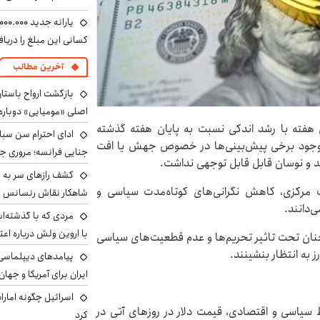
کسانی این مبلغ را دریا
آخرین مطالب
بازگشت ارواح باستان 
اصلی «مومیایی» دوباره
ی هفته با رشد اندکی نسبت به پایان هفته گذشته
ادای احترام سن سبا
ومان بازگشایی شد. با وجود برخی پیش‌بینی‌ها در خصوص جهش یا افت
جنایی فرانسه؛ مروری جام
کشف رازهای سر به مه
ک مرکزی، کاهش نگرانی‌های کوتاه‌مدت سیاسی و
شاهکار نقاش رنسانس ب
ی‌دانند.
مردی که با گذشته‌ا
با اروین ولش درباره اعت
نان تحت تاثیر تحریم‌ها و عدم قطعیت‌های سیاسی
به انتظار بنشینند.
پیامدهای دیپلماسی 
ایران برای آمریکا و جهان
اسرائیل چگونه امارا
سیاسی و اقتصادی، قیمت دلار در روزهای آتی در
کرد