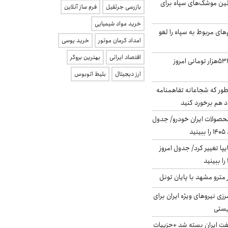
لین موشک‌های سپاه برای
بازرسی جرثقیل
فرم ساز آنلاین
خرید مواد شیمیایی
‌های مربوط به سپاه را لغو
امداد کرمان موتور
خرید یوسی
اقتصاد ایرانی
بهترین بروکر
ارزش سهام عدالت ۵۳۲هزار تومانی امروز
ارز دیجیتال
بلیط اتوبوس
طور که شجاعانه تفاهمنامه
اد هم برخورد کنید
حصولات ایران خودرو/ جدول
ا تغییر کرد/ جدول امروز
مترو مشهد با پایان تونل
زی نیروهای ویژه ایران برای
ریستی
ت ایران بسته شد +جزییات