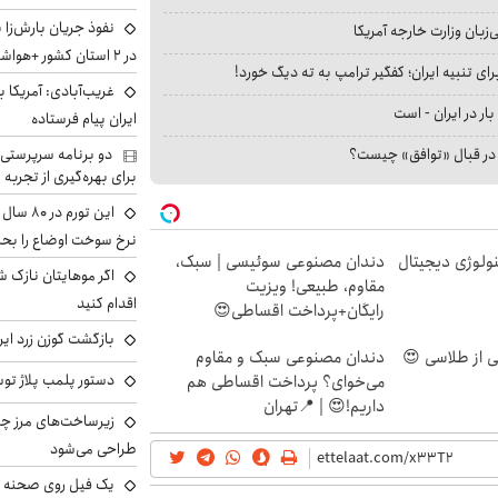
نفوذ جریان بارش‌زا 
بان وزارت خارجه آمریکا
در ۲ استان کشور +هواشناسی فردا
ای تنبیه ایران؛ کفگیر ترامپ به ته دیگ خورد!
غریب‌آبادی: آمریکا 
بار در ایران - است
ایران پیام فرستاده
ا در قبال «توافق» چیست؟
دو برنامه سرپرستی 
برای بهره‌گیری از تجربه
این تور
نرخ سوخت اوضاع را بحرا
ولوژی دیجیتال
دندان مصنوعی سوئیسی | سبک،
اگر موهایتان نازک ش
مقاوم، طبیعی! ویزیت
اقدام کنید
رایگان+پرداخت اقساطی😍
بازگشت گوزن زرد ایر
دندان مصنوعی سبک و مقاوم
دستور پلمب پلاژ توس
می‌خوای؟ پرداخت اقساطی هم
داریم!😍 | 📍تهران
زیرساخت‌های مرز چی
طراحی می‌شود
یک فیل روی صحنه ت