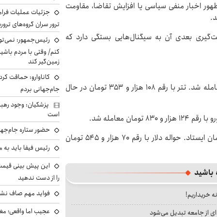
در صورت ظهور اخبار منفی سیاسی یا افزایش تقاضا، مقاومت
جزئیات عملیات فرامر
ترور سران گروه‌های ترو
جهت‌گیری بعدی آن به سیگنال‌هایی بستگی دارد که
رئیس‌جمهور: نمی‌تو
کنم/ وقتی با مردم باشیم
زمین‌گیر کند
کاناوارو: حماقت کردم
درهم امارات روز شنبه روی رقم ۲۹ هزار و ۶۰۰ تومان معامله شد. تتر با رقم ۱۰۸ هزار و ۳۵۳ تومان در حال
جام‌جهانی بردم
پزشکیان: وجود رهبر
است
حضور ستاره جام‌جها
اسکناس دلار در مرکز مبادله روی رقم ۷۲ هزار و ۶۶۱ تومان ایستاد. حواله دلار با رقم ۷۰ هزار و ۵۴۵ تومان
رئیس فیفا باید به 
 باشید
را از دست ندهید
فواید مهم صاف نشس
نه خریداریم!
عجیب اما واقعی؛ مغ
ای از جامعه تبدیل می‌شود