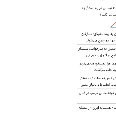
یارانه جدید ۶.۰۰۰.۰۰۰ تومانی در راه است/ چه
فت می‌کنند؟
به پرده نقره‌ای؛ ستارگان
 دور هم جمع می‌شوند
ستین به پدرخوانده سینمای
ع بر آثار ژوزه جووانی
ر فرا آنجلیکو؛ قدیمی‌ترین
ه خانه بازگشت
ش تسویه‌حساب کرد؛ گفتگو
یاد، انضباط و دنیای مدرن
کودکستانی ترامپ در قبال
ت - همسایه ایران - را مسلح