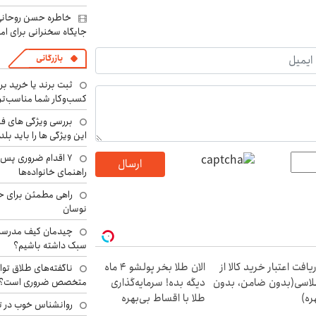
خاطره حسن روحانی 
جایگاه سخنرانی برای اما
بازرگانی
ثبت برند یا خرید برن
کسب‌وکار شما مناسب‌ت
بررسی ویژگی های فن
این ویژگی ها را باید بلد
۷ اقدام ضروری پس 
ارسال
راهنمای خانواده‌ها
راهی مطمئن برای ح
نوسان
چیدمان کیف مدرسه؛
سبک داشته باشیم؟
یافت اعتبار خرید کالا از
الان طلا بخر پولشو 4 ماه
ناگفته‌های طلاق توا
اسی(بدون ضامن، بدون
دیگه بده! سرمایه‌گذاری
متخصص ضروری است؟
ره)
طلا با اقساط بی‌بهره
روانشناس خوب در ت