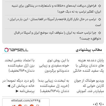
فراخوان دریافت ایده‌های «خلاقانه و نامتعارف» در پنتاگون برای تنبیه
ایران؛ کفگیر ترامپ به ته دیگ خورد!
ترامپ در حال تکرار کارزار فاجعه‌بار آمریکا در افغانستان - این بار در ایران -
است
چرا ترامپ حمله به ایران را متوقف کرد؛ موضع ایران و آمریکا در قبال
«توافق» چیست؟
مطالب پیشنهادی
پایان دغدغه هزینه
با این روش توی
با اعتماد بنفس لبخند
های دندان پزشکی با
خونه،سفیدی و زیبایی
بزن (ژل سفیدکننده
پک سفید کننده خانگی
دندوناتو برگردون
دندان40%تخفیف)
(40%off)
ویدیو هولناک از جوان
به لبخندت زیبایی بده!
زانو درد دیگه تمومه! در
کارتن خوابی که
(خرید ژل سفیدکننده
خانه درمانش کن ◀
میلیاردر شد. آموزش
دندان با40%تخفیف)
پرسش‌نامه ▶
رایگان
۰
۰