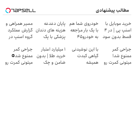
مطالب پیشنهادی
خرید موبایل با
خودروی شما هم
پایان دغدغه
مسیر همراهی و
اسنپ پی | در ۴
با یک بار مراجعه
هزینه های دندان
گزارش عملکرد
قسط بدون سود
به خودرو45
پزشکی با پک
گروه اسنپ در
و کارمزد!
فروخته خواهد
سفید کننده
۱۴۰۴
جراحی کمر
با این نوشیدنی
۱ میلیارد اعتبار
جراحی کمر
شد
خانگی
ممنوع شد!
گیاهی کبدت
خرید طلا | بدون
ممنوع شد⛔
میتونی کمرت رو
همیشه
ضامن و چک
میتونی کمرت رو
در منزل درمان
پرقدرته55%تخفیف
در منزل درمان
کنی!
کنی! 👈🏻
((پرسش‌نامه))
پرسش‌نامه