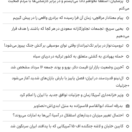
پزشکیان: استعفا نخواهم داد؛ می‌ایستم و در برابر کارشکنی‌ها با مردم صحبت
می‌کنم
پیام معنادار عراقچی: زمان آن فرا رسیده که برادری واقعی را در پیش گیریم
یحیی سریع: تجمعات تجاوزکارانه سعودی در هر کجا که باشند را هدف قرار
می‌دهیم
ترومپت‌نواز در برابر تک‌تیرانداز؛ وقتی نوای موسیقی بر آتش جنگ پیروز می‌شود!
حمله پهپادی به کشتی متعلق به کشور ترکیه در دریای سیاه
آخرین وضعیت بازار ارز؛ قیمت دلار، یورو و پوند جمعه ۱۶ مرداد مشخص شد
ال‌نینو قدرت‌مند در ایران؛ فصل پاییز با بارش باران‌های شدید آغاز می‌شود
+جزئیات
وزیر خزانه‌داری آمریکا زمان و جزئیات توافق جدید با ایران را اعلام کرد
بدرقه استاد ابوالقاسم قاسم‌زاده به منزل ابدی‌اش+تصاویر
احتمال تغییر میزبان دیدارهای استقلال در آسیا؛ آبی‌ها به امارات می‌روند؟
کابین خلبان و لاشه جنگنده اف-۱۵ آمریکایی که با پدافند ایران سرنگون شد