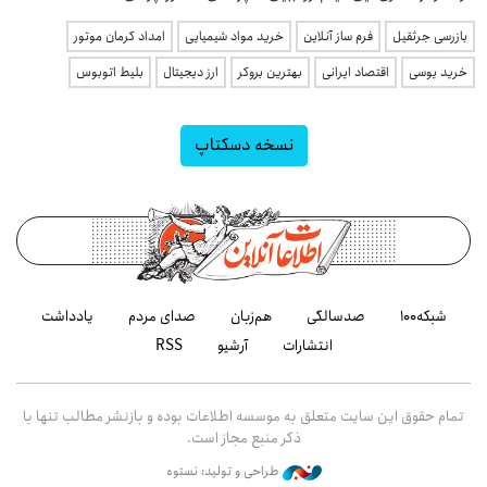
بازرسی جرثقیل
فرم ساز آنلاین
خرید مواد شیمیایی
امداد کرمان موتور
خرید یوسی
اقتصاد ایرانی
بهترین بروکر
ارز دیجیتال
بلیط اتوبوس
نسخه دسکتاپ
شبکه۱۰۰
صدسالگی
هم‌زبان
صدای مردم
یادداشت
انتشارات
آرشیو
RSS
تمام حقوق این سایت متعلق به موسسه اطلاعات بوده و بازنشر مطالب تنها با
ذکر منبع مجاز است.
طراحی و تولید: نستوه