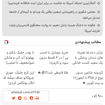
آشکارترین اعتراف آمریکا به شکست در برابر ایران؛ ایده خلاقانه خریداریم!
مجتبی شکوری در راهپیمایی اربعین؛ وقتی یک ویدئو به آیینه‌ای از جامعه
تبدیل می‌شود
چگونه به «جنگ هرمز» پایان دهیم؛ به روایت سخنگوی فارسی‌زبان وزارت
خارجه آمریکا
مطالب پیشنهادی
پایان دغدغه هزینه
خرید موبایل با اسنپ
با پودر جلبک شکم و
های دندان پزشکی با
پی | در ۴ قسط بدون
پهلوتو آب کن و مانکن
پک سفید کننده خانگی
سود و کارمزد!
شو(تخفیف تا امشب)
گردونه شانس بدون
طلا قسطی شد!!!!💰🔥
این کرم جلبک، جوری
پوچ از PS5 تا آیفون17
چروکاتو صاف میکنه که
و بیت کوین 🔥
انگار بوتاکس کردی!
(تخفیف ویژه)
۰
۰