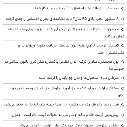
بمب‌های نقل‌وانتقالاتی استقلال در آلومینیوم ماندگار شدند
۱۸ میلیون مجرد بالای ۴۵ سال؟ باید نشانه‌های بحران اجتماعی را جدی گرفت
مهاجران در سئوتا برای زنده ماندن در گرمای شدید روز و سرمای یخبندان شب
تلاش می‌کنند
لاف‌های توخالی ترامپ علیه ایران شایسته دریافت «نوبل رجزخوانی و
عقب‌نشینی» است
پول عربستان، فناوری ترکیه، توان نظامی پاکستان؛ شکل‌گیری ناتوی اسلامی در
خاورمیانه!
سرطان تمام استخوان‌ها و بدن جو بایدن را گرفته است
سخنگوی ارتش درباره تنگه هرمز: آمریکا چاره‌ای جز پذیرش وضعیت موجود
ندارد
فیدان درباره توافق مکه: هر کشوری به اعضا حمله کند، تبدیل به هدف می‌شود!
پیش‌بینی قیمت طلا و سکه؛ چشم بازار به تحولات قیمت دلار است +جدول
نشنال اینترست: خطرات بزرگی در جنگ ایران، ترامپ را تهدید می‌کند