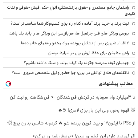
راهنمای جامع مستمری و حقوق بازنشستگی؛ انواع حکم، فیش حقوقی و نکات
کلیدی
ثبت برند یا خرید برند آماده : کدام راه برای کسب‌وکار شما مناسب‌تر است؟
بررسی ویژگی های فنی جرثقیل ها: هر بازرسی این ویژگی ها را باید بلد باشد
۷ اقدام ضروری پس از تشکیل پرونده مواد مخدر؛ راهنمای خانواده‌ها
راهی مطمئن برای حفظ ارزش پول در شرایط نوسان
چیدمان کیف مدرسه؛ چگونه یک کیف مرتب و سبک داشته باشیم؟
ناگفته‌های طلاق توافقی در ایران؛ چرا حضور وکیل متخصص ضروری است؟
مطالب پیشنهادی
تا 3میلیارد وام سرمایه در گردش فروشندگان => فروشگاهت رو ثبت کن
🥈 قهوه بخور، ولی این بار برای لاغری! ☕🔥
از PS5 تا آیفون17 و بیت کوین برنده شو 🔥 گردونه شانس بدون پوچ 💥
اگر کمردرد داری این فیلم رو ببین! ◗پرسش‌نامه رو پر کن◖