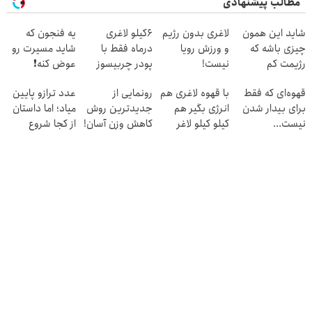
مطالب پیشنهادی
شاید این همون
لاغری بدون رژیم
6کیلو لاغری
یه فنجون که
چیزی باشه که
و ورزش رویا
درماه فقط با
شاید مسیرت رو
رژیمت کم
نیست!
پودر چربیسوز
عوض کنه❗
داشت...
قهوه ممکنه😍
قهوه‌ای که فقط
با قهوه لاغری هم
رونمایی از
عدد ترازو پایین
تخفیف ویژه🔥
برای بیدار شدن
انرژی بگیر هم
جدیدترین روش
میاد؛ اما داستان
نیست...
کیلو کیلو لاغر
کاهش وزن آسان!
از کجا شروع
شو!
میشه؟