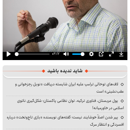
02:17
Play
Mute
Settings
PIP
Enter
Dow
fullscre
شاید ندیده باشید
لاف‌های توخالی ترامپ علیه ایران شایسته دریافت «نوبل رجزخوانی و
عقب‌نشینی» است
پول عربستان، فناوری ترکیه، توان نظامی پاکستان؛ شکل‌گیری ناتوی
اسلامی در خاورمیانه!
پیر شدن اصلاً خوشایند نیست؛ گفته‌های نویسنده «بازی تاج‌وتخت» درباره
افسردگی و انتظار مرگ