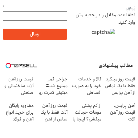
0
/
400
لطفا عدد مقابل را در جعبه متن
وارد کنید
ارسال
مطالب پیشنهادی
قیمت روز میلگرد
کالا و خدمات
جراحی کمر
قیمت روز آهن
فقط با یک تماس
خود را به صورت
ممنوع شد⛔
آلات ساختمانی و
از آهن پرایس
اقساطی
میتونی کمرت رو
صنعتی
بفروشید
در منزل درمان
آهن پرایس،
از کم پشتی
قیمت روز آهن
مشاوره رایگان
کنی! 👈🏻
قیمت روز آهن
موهات خجالت
آلات فقط با یک
برای خرید انواع
پرسش‌نامه
آلات
میکشی؟ اینجا با
تماس از آهن
آهن و فولاد
تراکم بالا بکار
پرایس