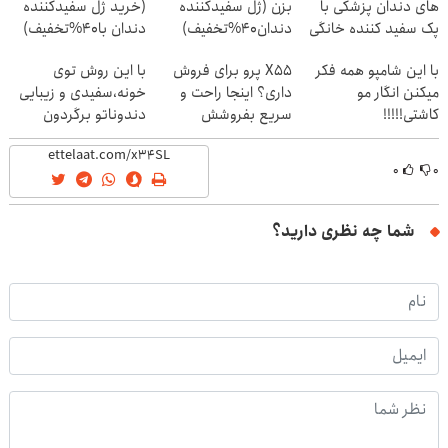
های دندان پزشکی با
بزن (ژل سفیدکننده
(خرید ژل سفیدکننده
پک سفید کننده خانگی
دندان40%تخفیف)
دندان با40%تخفیف)
با این شامپو همه فکر
X55 پرو برای فروش
با این روش توی
میکنن انگار مو
داری؟ اینجا راحت و
خونه،سفیدی و زیبایی
کاشتی!!!!!
سریع بفروشش
دندوناتو برگردون
(40%off)
۰
۰
شما چه نظری دارید؟