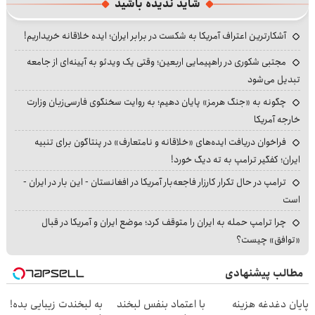
شاید ندیده باشید
آشکارترین اعتراف آمریکا به شکست در برابر ایران؛ ایده خلاقانه خریداریم!
مجتبی شکوری در راهپیمایی اربعین؛ وقتی یک ویدئو به آیینه‌ای از جامعه
تبدیل می‌شود
چگونه به «جنگ هرمز» پایان دهیم؛ به روایت سخنگوی فارسی‌زبان وزارت
خارجه آمریکا
فراخوان دریافت ایده‌های «خلاقانه و نامتعارف» در پنتاگون برای تنبیه
ایران؛ کفگیر ترامپ به ته دیگ خورد!
ترامپ در حال تکرار کارزار فاجعه‌بار آمریکا در افغانستان - این بار در ایران -
است
چرا ترامپ حمله به ایران را متوقف کرد؛ موضع ایران و آمریکا در قبال
«توافق» چیست؟
مطالب پیشنهادی
پایان دغدغه هزینه
با اعتماد بنفس لبخند
به لبخندت زیبایی بده!