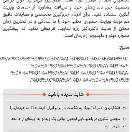
دندانهای شما را هموار کرده است. همچنین می‌توانید برای بررسی
وضعیت جرم دندان‌های خود و دریافت مشاوره، از خدمات ویزیت
آنلاین استفاده کنید. برای انجام جرم‌گیری تخصصی و معاینات دقیق
هم نوبت ویزیت حضوری مطب خود را به سادگی و در کمترین زمان
ممکن از سایت دکتردکتر رزرو نمایید. فراموش نکنید که پیشگیری
همواره بهتر و دلپذیرتر از درمان است.
منبع:
m/%D8%AC%D8%B1%D9%85%DA%AF%DB%8C%D8%B1%DB%8C-
%D8%AF%D9%86%D8%AF%D8%A7%D9%86-
%DA%86%D9%86%D8%AF%D9%88%D9%82%D8%AA-
%DB%8C%DA%A9%D8%A8%D8%A7%D8%B1/
شاید ندیده باشید
آشکارترین اعتراف آمریکا به شکست در برابر ایران؛ ایده خلاقانه خریداریم!
مجتبی شکوری در راهپیمایی اربعین؛ وقتی یک ویدئو به آیینه‌ای از جامعه
تبدیل می‌شود