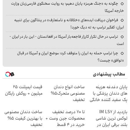
چگونه به «جنگ هرمز» پایان دهیم؛ به روایت سخنگوی فارسی‌زبان وزارت
خارجه آمریکا
فراخوان دریافت ایده‌های «خلاقانه و نامتعارف» در پنتاگون برای تنبیه
ایران؛ کفگیر ترامپ به ته دیگ خورد!
ترامپ در حال تکرار کارزار فاجعه‌بار آمریکا در افغانستان - این بار در ایران -
است
چرا ترامپ حمله به ایران را متوقف کرد؛ موضع ایران و آمریکا در قبال
«توافق» چیست؟
مطالب پیشنهادی
پایان دغدغه هزینه
ساخت انواع دندان
قیمت ایمپلنت ۲۵
های دندان پزشکی با
مصنوعی متحرک5%
میلیون + روکش رایگان
پک سفید کننده خانگی
تخفیف
بازدید از IM LS7
تا 70 درصد تخفیف
ساخت دندان مصنوعی
لوکس ترین شاسی
محصولات جین وست +
با بهترین کیفیت 5%
بلند برقی ایران در
خرید در 4 قسط
تخفیف