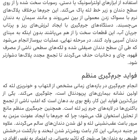
استفاده از ابزارهای اولتراسونیک یا دستی، رسوبات سخت شده را از روی
سطح دندان و زیر خط لثه پاک می‌کند. این جرم‌ها برخلاف پلاک‌های
نرم با مسواک زدن معمولی از بین نمی‌روند و مانند سیمان به دندان
می‌چسبند. دستگاه‌های جرم‌گیری با ایجاد لرزش‌های ریز و پرتاب
جریان آب، این قطعات سخت را از هم می‌پاشند بدون اینکه به مینای
دندان آسیبی وارد کنند. در مرحله نهایی، عملیات بروساژ انجام می‌شود
که طی آن سطح دندان صیقلی شده و لکه‌های سطحی ناشی از مصرف
قهوه، چای و دخانیات حذف می‌گردند تا تجمع مجدد پلاک‌ها دشوارتر
شود.
فواید جرم‌گیری منظم
انجام جرم‌گیری در بازه‌های زمانی مشخص از التهاب و خونریزی لثه که
اولین نشانه بیماری‌های پریودنتال است، جلوگیری می‌کند. یکی از
بزرگ‌ترین فواید این کار، رفع بوی بد دهان است که اغلب ناشی از تجمع
باکتری‌ها در لایه‌های جرم زیر لثه است. همچنین جرمگیری منظم مانع
از تحلیل استخوان فک می‌شود؛ چرا که جرم‌ها با ایجاد عفونت مزمن به
مرور باعث عقب‌نشینی لثه و لق شدن دندان‌های سالم می‌گردند. علاوه
بر جنبه درمانی، این کار باعث روشن‌تر شدن لبخند و بازگشت درخشش
طبیعی به دندان‌ها می‌شود که تاثیر به‌سزایی در اعتماد به‌ نفس افراد در