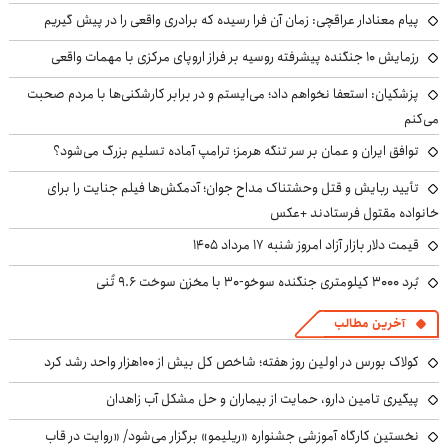
پیام معنادار عراقچی: زمان آن فرا رسیده که برادری واقعی را در پیش گیریم
رزمایش ۱۰ جنگنده پیشرفته روسیه بر فراز اروپای مرکزی با مهمات واقعی
پزشکیان: استعفا نخواهم داد؛ می‌ایستم و در برابر کارشکنی‌ها با مردم صحبت
می‌کنم
توافق ایران و عمان بر سر تنگه هرمز؛ ترامپ آماده تسلیم بزرگ می‌شود؟
تأیید ربایش و قتل وحشتناک مداح جوان؛ آدمکش‌ها فیلم جنایت را برای
خانواده مقتول فرستادند +عکس
قیمت دلار بازار آزاد امروز شنبه ۱۷ مرداد ۱۴۰۵
بُرد ۳۰۰۰ کیلومتری جنگنده سوخو-۳۰ با مخزن سوخت ۹.۶ تُنی
آخرین مطالب
کولاک بورس در اولین روز هفته؛ شاخص کل بیش از ۱۰۰هزار واحد رشد کرد
پیگیری تامین دارو، حمایت از بیماران و حل مشکل آب زاهدان
نخستین کارگاه آموزشی جشنواره «ریلیمو» برگزار می‌شود/ «روایت در قاب