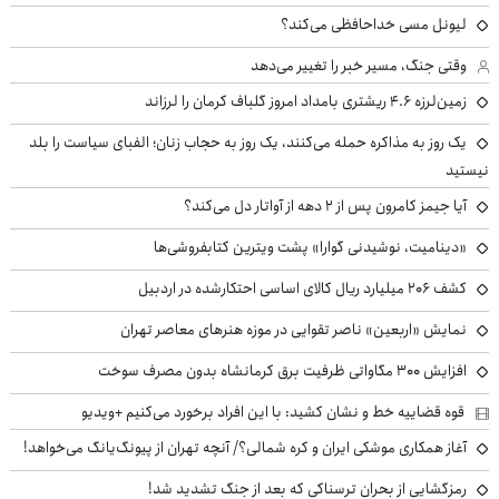
لیونل مسی خداحافظی می‌کند؟
وقتی جنگ، مسیر خبر را تغییر می‌دهد
زمین‌لرزه ۴.۶ ریشتری بامداد امروز گلباف کرمان را لرزاند
یک روز به مذاکره حمله می‌کنند، یک روز به حجاب زنان؛ الفبای سیاست را بلد
نیستید
آیا جیمز کامرون پس از ۲ دهه از آواتار دل می‌کند؟
«دینامیت، نوشیدنی گوارا» پشت ویترین کتابفروشی‌ها
کشف ۲۰۶ میلیارد ریال کالای اساسی احتکارشده در اردبیل
نمایش «اربعین» ناصر تقوایی در موزه هنرهای معاصر تهران
افزایش ۳۰۰ مگاواتی ظرفیت برق کرمانشاه بدون مصرف سوخت
قوه قضاییه خط و نشان کشید: با این افراد برخورد می‌کنیم +ویدیو
آغاز همکاری موشکی ایران و کره شمالی؟/ آنچه تهران از پیونگ‌یانگ می‌خواهد!
رمزگشایی از بحران ترسناکی که بعد از جنگ تشدید شد!