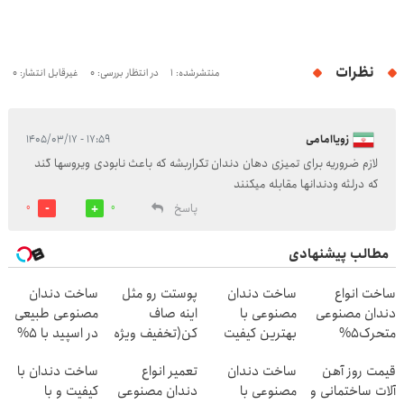
نظرات
منتشرشده: 1
در انتظار بررسی: 0
غیرقابل انتشار: 0
زویاامامی
۱۷:۵۹ - ۱۴۰۵/۰۳/۱۷
لازم ضروریه برای تمیزی دهان دندان تکراربشه که باعث نابودی ویروسها گند
که درلثه ودندانها مقابله میکنند
پاسخ
0
0
مطالب پیشنهادی
ساخت انواع
ساخت دندان
پوستت رو مثل
ساخت دندان
دندان مصنوعی
مصنوعی با
اینه صاف
مصنوعی طبیعی
متحرک5%
بهترین کیفیت
کن(تخفیف ویژه
در اسپید با 5%
تخفیف
5% تخفیف
تا امشب)
تخفیف
قیمت روز آهن
ساخت دندان
تعمیر انواع
ساخت دندان با
آلات ساختمانی و
مصنوعی با
دندان مصنوعی
کیفیت و با