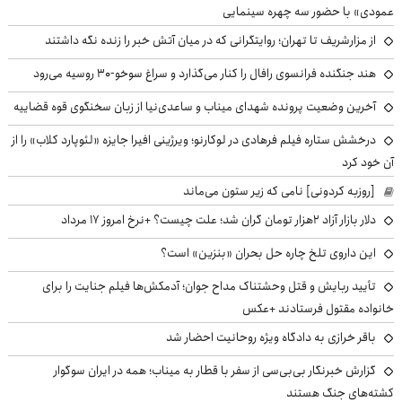
عمودی» با حضور سه چهره سینمایی
از مزارشریف تا تهران؛ روایتگرانی که در میان آتش خبر را زنده نگه داشتند
هند جنگنده فرانسوی رافال را کنار می‌گذارد و سراغ سوخو-30 روسیه می‌رود
آخرین وضعیت پرونده شهدای میناب و ساعدی‌نیا از زبان سخنگوی قوه قضاییه
درخشش ستاره فیلم فرهادی در لوکارنو؛ ویرژینی افیرا جایزه «لئوپارد کلاب» را از
آن خود کرد
[روزبه کردونی] نامی که زیر ستون می‌ماند
دلار بازار آزاد ۲هزار تومان گران شد؛ علت چیست؟ +نرخ امروز ۱۷ مرداد
این داروی تلخ چاره حل بحران «بنزین» است؟
تأیید ربایش و قتل وحشتناک مداح جوان؛ آدمکش‌ها فیلم جنایت را برای
خانواده مقتول فرستادند +عکس
باقر خرازی به دادگاه ویژه روحانیت احضار شد
گزارش خبرنگار بی‌بی‌سی از سفر با قطار به میناب؛ همه در ایران سوگوار
کشته‌های جنگ هستند