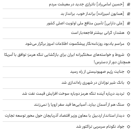
[حسین امامی‌راد] ناترازی جدید در معیشت مردم
[همایون امیرزاده] برانداز خوب، برانداز بد
[علی دارابی] تأمین منافع ملی اولویت اصلی کشور
هشدار: گرانی بیشتر فاجعه‌بار است
مراسم یادبود روزنامه‌نگار پیشکسوت اطلاعات امروز برگزار می‌شود
شروط و خواسته‌های سختگیرانه ایران برای بازگشایی تنگه هرمز؛ توافق با آمریکا
همچنان دور از دسترس!
جنایت رژیم صهیونیستی از راه رسید
بانک شیر نوزادان در شهرری راه‌اندازی شد
تردید درباره آینده تنگه هرمز دوباره سوخت افزایش قیمت نفت شد
سنگ هم از آسمان ببارد، آسیایی‌ها قید سفر اروپا را نمی‌زنند
دیدار استاندار اردبیل با معاون وزیر اقتصاد آذربایجان حول محور توسعه تجارت
جواد نکونام سرمربی تراکتور شد