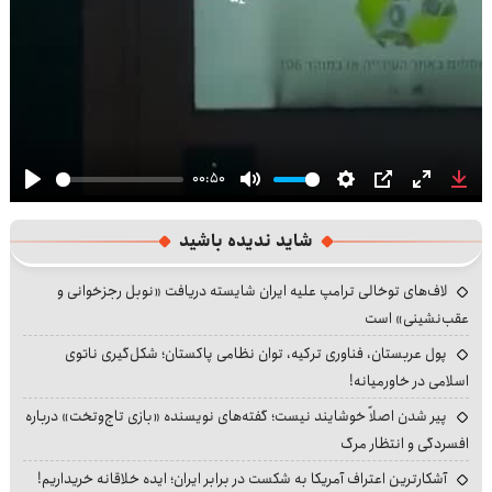
00:50
Play
Mute
Settings
PIP
Enter
Dow
fullscre
شاید ندیده باشید
لاف‌های توخالی ترامپ علیه ایران شایسته دریافت «نوبل رجزخوانی و
عقب‌نشینی» است
پول عربستان، فناوری ترکیه، توان نظامی پاکستان؛ شکل‌گیری ناتوی
اسلامی در خاورمیانه!
پیر شدن اصلاً خوشایند نیست؛ گفته‌های نویسنده «بازی تاج‌وتخت» درباره
افسردگی و انتظار مرگ
آشکارترین اعتراف آمریکا به شکست در برابر ایران؛ ایده خلاقانه خریداریم!