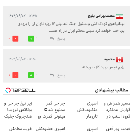
محمدبهرامی بلوچ
۱۷:۴۵ - ۱۴۰۴/۰۹/۰۷
نیتانیاهوی کودک کش ومسئول جنگ تحمیلی ۱۲ روزه تاوان ان را بزودی
پرداخت خواهد کرد سیلی محکم ایران در راه هست
پاسخ
0
1
محمود
۱۷:۵۱ - ۱۴۰۴/۰۹/۰۷
رژیم نجس یهود کلا به ریخته
پاسخ
0
1
مطالب پیشنهادی
مسیر همراهی و
اسپری
جراحی کمر
زیر تیغ جراحی و
گزارش عملکرد
عنکبوت‌‌کش
ممنوع شد⛔
بوتاکس نروید!
گروه اسنپ در
تارومار
میتونی کمرت رو
ضدچروک جلبک
۱۴۰۴
ازبین‌برنده انواع
در منزل درمان
با40%تخفیف
قیمت روز آهن
اسپری
اسپری حشره‌کش
خرید مطمئن
عنکبوت
کنی! 👈🏻