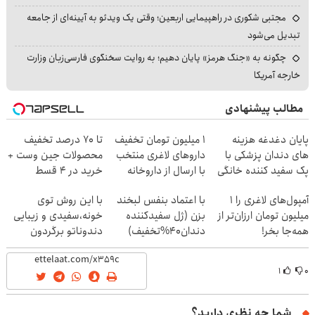
مجتبی شکوری در راهپیمایی اربعین؛ وقتی یک ویدئو به آیینه‌ای از جامعه
تبدیل می‌شود
چگونه به «جنگ هرمز» پایان دهیم؛ به روایت سخنگوی فارسی‌زبان وزارت
خارجه آمریکا
مطالب پیشنهادی
پایان دغدغه هزینه
۱ میلیون تومان تخفیف
تا 70 درصد تخفیف
های دندان پزشکی با
داروهای لاغری منتخب
محصولات جین وست +
پک سفید کننده خانگی
با ارسال از داروخانه
خرید در 4 قسط
نزدیکت
آمپول‌های لاغری را ۱
با اعتماد بنفس لبخند
با این روش توی
میلیون تومان ارزان‌تر از
بزن (ژل سفیدکننده
خونه،سفیدی و زیبایی
همه‌جا بخر!
دندان40%تخفیف)
دندوناتو برگردون
(40%off)
۱
۰
شما چه نظری دارید؟