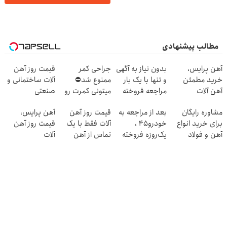
مطالب پیشنهادی
آهن پرایس،
بدون نیاز به آگهی
جراحی کمر
قیمت روز آهن
خرید مطمئن
و تنها با یک بار
ممنوع شد⛔
آلات ساختمانی و
آهن آلات
مراجعه فروخته
میتونی کمرت رو
صنعتی
شد
در منزل درمان
مشاوره رایگان
بعد از مراجعه به
قیمت روز آهن
آهن پرایس،
کنی! 👈🏻
برای خرید انواع
خودرو45 ،
آلات فقط با یک
قیمت روز آهن
پرسش‌نامه
آهن و فولاد
یک‌روزه فروخته
تماس از آهن
آلات
شد
پرایس