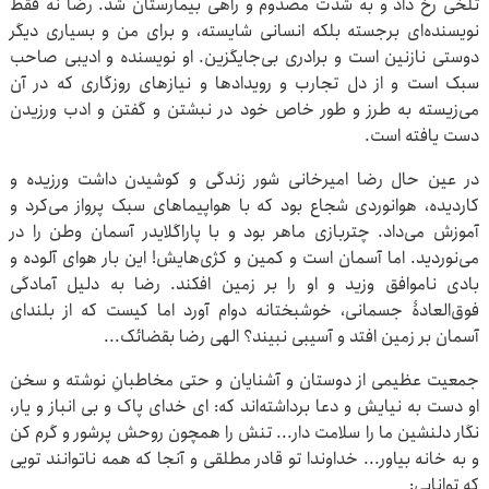
تلخی رخ داد و به شدت مصدوم و راهی بیمارستان شد. رضا نه فقط
نویسنده‌ای برجسته بلکه انسانی شایسته، و برای من و بسیاری دیگر
دوستی نازنین است و برادری بی‌جایگزین. او نویسنده و ادیبی صاحب
سبک است و از دل تجارب و رویدادها و نیازهای روزگاری که در آن
می‌زیسته به طرز و طور خاص خود در نبشتن و گفتن و ادب ورزیدن
دست یافته است.
در عین حال رضا امیرخانی شور زندگی و کوشیدن داشت ورزیده و
کاردیده، هوانوردی شجاع بود که با هواپیماهای سبک پرواز می‌کرد و
آموزش می‌داد. چتربازی ماهر بود و با پاراگلایدر آسمان وطن را در
می‌نوردید. اما آسمان است و کمین و کژی‌هایش! این بار هوای آلوده و
بادی ناموافق وزید و او را بر زمین افکند. رضا به دلیل آمادگی
فوق‌العادۀ جسمانی، خوشبختانه دوام آورد اما کیست که از بلندای
آسمان بر زمین افتد و آسیبی نبیند؟ الهی رضا بقضائک...
جمعیت عظیمی از دوستان و آشنایان و حتی مخاطبانِ نوشته و سخن
او دست به نیایش و دعا برداشته‌اند که: ای خدای پاک و بی انباز و یار،
نگار دلنشین ما را سلامت دار... تنش را همچون روحش پرشور و گرم کن
و به خانه بیاور... خداوندا تو قادر مطلقی و آنجا که همه ناتوانند تویی
که توانایی: