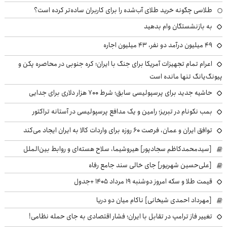
طلاسی چگونه خرید طلای آب‌شده را برای کاربران ساده‌تر کرده است؟
به بازنشستگان وام بدهید
49 میلیون درآمد دو نفر، 43 میلیون اجاره
اعرام تمام تجهیزات آمریکا برای جنگ با ایران؛ کره جنوبی در محاصره پکن و
پیونگ‌یانگ تنها مانده است
حاشیه جدید برای پرسپولیسی سابق؛ شرط ۷۰۰ هزار دلاری برای جدایی
بمب نکونام در تبریز؛ رامین و یک مدافع پرسپولیسی در آستانه تراکتور
توافق ایران و عمان، فرصت ۶۰ روزه برای واردات کالا به ایران ایجاد می‌کند
[سیدمحمدکاظم سجادپور] هیروشیما، سلاح هسته‌ای و روابط بین‌الملل
[علی‌حسین شهریور] جای خالی سند جامع رفاه
قیمت طلا و سکه امروز دوشنبه ۱۹ مرداد ۱۴۰۵ +جدول
[مهرداد احمدی شیخانی] ناکام میان دو دریا
تغییر فاز ترامپ در تقابل با ایران؛ فشار اقتصادی به جای حمله نظامی!