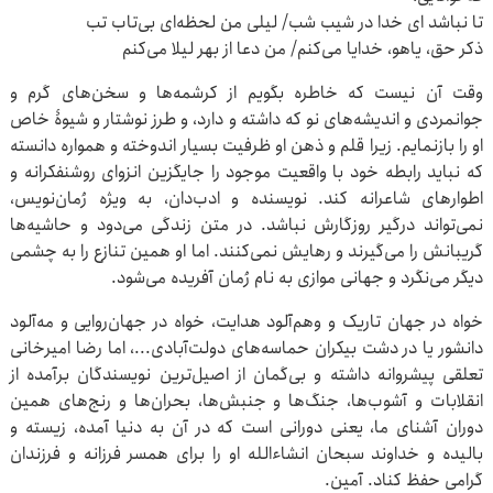
تا نباشد ای خدا در شیب شب/ لیلی من لحظه‌ای بی‌تاب تب
ذکر حق، یاهو، خدایا می‌کنم/ من دعا از بهر لیلا می‌کنم
وقت آن نیست که خاطره بگویم از کرشمه‌ها و سخن‌های گرم و
جوانمردی و اندیشه‌های نو که داشته و دارد، و طرز نوشتار و شیوۀ خاص
او را بازنمایم. زیرا قلم و ذهن او ظرفیت بسیار اندوخته و همواره دانسته
که نباید رابطه خود با واقعیت موجود را جایگزین انزوای روشنفکرانه و
اطوارهای شاعرانه کند. نویسنده و ادب‌دان، به ویژه رُمان‌نویس،
نمی‌تواند درگیر روزگارش نباشد. در متن زندگی می‌دود و حاشیه‌ها
گریبانش را می‌گیرند و رهایش نمی‌کنند. اما او همین تنازع را به چشمی
دیگر می‌نگرد و جهانی موازی به نام رُمان آفریده می‌شود.
خواه در جهان تاریک و وهم‌آلود هدایت، خواه در جهان‌روایی و مه‌آلود
دانشور یا در دشت بیکران حماسه‌های دولت‌آبادی...، اما رضا امیرخانی
تعلقی پیشروانه داشته و بی‌گمان از اصیل‌ترین نویسندگان برآمده از
انقلابات و آشوب‌ها، جنگ‌ها و جنبش‌ها، بحران‌ها و رنج‌های همین
دوران آشنای ما، یعنی دورانی است که در آن به دنیا آمده، زیسته و
بالیده و خداوند سبحان انشاءالله او را برای همسر فرزانه و فرزندان
گرامی حفظ کناد. آمین.