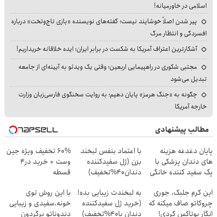
اسلامی در خاورمیانه!
پیر شدن اصلاً خوشایند نیست؛ گفته‌های نویسنده «بازی تاج‌وتخت» درباره
افسردگی و انتظار مرگ
آشکارترین اعتراف آمریکا به شکست در برابر ایران؛ ایده خلاقانه خریداریم!
مجتبی شکوری در راهپیمایی اربعین؛ وقتی یک ویدئو به آیینه‌ای از جامعه
تبدیل می‌شود
چگونه به «جنگ هرمز» پایان دهیم؛ به روایت سخنگوی فارسی‌زبان وزارت
خارجه آمریکا
مطالب پیشنهادی
پایان دغدغه هزینه
با اعتماد بنفس لبخند
60% تخفیف ویژه جین
های دندان پزشکی با
بزن (ژل سفیدکننده
وست + خرید در4
پک سفید کننده خانگی
دندان40%تخفیف)
قسطه
این کرم جلبک، جوری
به لبخندت زیبایی بده!
با این روش توی
چروکاتو صاف میکنه که
(خرید ژل سفیدکننده
خونه،سفیدی و زیبایی
انگار بوتاکس کردی!
دندان با40%تخفیف)
دندوناتو برگردون