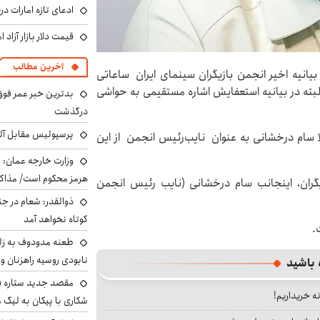
ادعای تازه امارات در
قیمت دلار بازار آزاد امروز شنب
آخرین مطالب
بیانیه اخیر انجمن بازیگران سینمای ایران ساعاتی
لبته در بیانیه استعفایش اشاره مستقیمی به حواشی
بدترین خبر عمر فوق‌
درگذشت
پرسپولیس مقابل آل
ا سام درخشانی به عنوان نایب‌رئیس انجمن از این
وزارت خارجه عمان: ح
هرمز محکوم است/ مذاکر
یگران، اینجانب سام درخشانی (نایب رئیس انجمن
ذوالقدر: شعام در جن
کوتاه نخواهد آمد
.
طعنه مدودوف به زلن
نابودی روسیه راهزنان و ق
 باشید
مقصد جدید ستاره 
نه خریداریم!
شکاری با پیکان به لیگ م