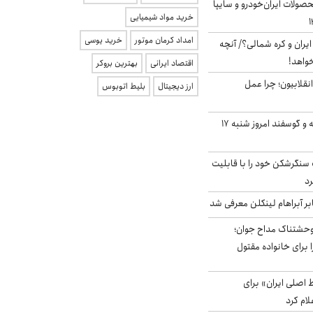
ولات ایران‌خودرو و سایپا
خرید مواد شیمیایی
امداد کرمان موتور
خرید یوسی
یران و کره شمالی؟/ آنچه
خواهد!
اقتصاد ایرانی
بهترین بروکر
انقلابیون؛ چرا عمل
ارز دیجیتال
بلیط اتوبوس
قیمت گوشت گوساله و گوسفند امروز شنبه ۱۷
نگرشکن خود را با قابلیت
رد
بر آبراهام لینکلن معرفی شد
وحشتناک مداح جوان؛
 برای خانواده مقتول
اصلی ایران» برای
لام کرد