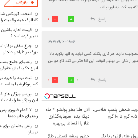
 که میگن اگه طرفداری کرده بهتر که استعفا بدهد. کارها
بازرگانی
 که مملکت اینطور نباشه.
انتخاب گیربکس شاف
پاسخ
0
1
کاتالوگ همه واقعیت را 
تغییر کرده است؟
۱۹:۰۶ - ۱۴۰۴/۰۹/۱۲
چراغ سقفی توکار؛ ان
بزرگ در طراحی داخلی
 مصونیت دارند هر کاری بکنند کسی نباید به انها بگوید بالا
ر از شان می بینیم انوقت این اقا فکر می کند گاو دو من
راهنمای جامع مستم
انواع حکم، فیش حقوقی 
ثبت برند یا خرید برن
پاسخ
0
0
کسب‌وکار شما مناسب‌ت
بررسی ویژگی های فن
این ویژگی ها را باید بلد
ید شمش پلمپ طلاسی،
الان طلا بخر پولشو 4 ماه
۷ اقدام ضروری پس 
راهنمای خانواده‌ها
۱ گرم
دیگه بده! سرمایه‌گذاری
طلا با اقساط بی‌بهره
راهی مطمئن برای ح
نوسان
پول های لاغری با یک
چطور میشه قسطی طلا