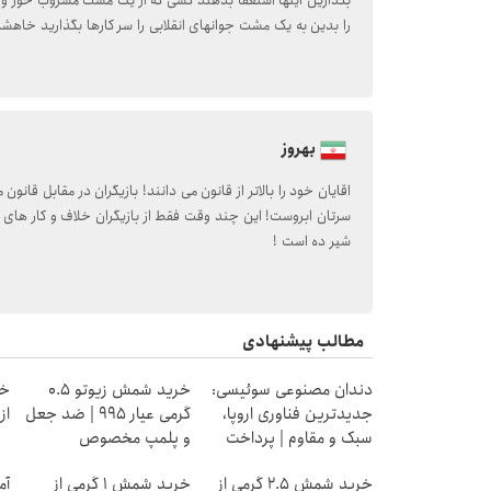
بگذارین اینها استعفا بدهند کسی که از یک مشت مشروب خور و ..
را بدین به یک مشت جوانهای انقلابی را سر کارها بگذارید خاهشا
بهروز
اقایان خود را بالاتر از قانون می دانند! بازیگران در مقابل قانون
سرتان ابروست! این چند وقت فقط از بازیگران خلاف و کار های دو
شیر ده است !
مطالب پیشنهادی
دندان مصنوعی سوئیسی:
خرید شمش زیوتو ۰.۵
خر
جدیدترین فناوری اروپا،
گرمی عیار ۹۹۵ | ضد جعل
از ۰.۵ گرم تا ۰
سبک و مقاوم | پرداخت
و پلمپ مخصوص
قسطی
خرید شمش 2.5 گرمی از
خرید شمش 1 گرمی از
آم