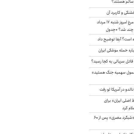
ا سالم هستند؟
شنگی و کاربرد آن
قیمت جدید گوشت مرغ امروز شنبه ۱۷ مرداد
 است؟ آبفا توضیح داد
باره حمله موشکی ایران
 قاتل سریالی به کجا رسید؟
شمول سهمیه جنگ هستید»
الدو در آمریکا لو رفت
اصلی ایران» برای
لام کرد
مشاهده پرنده نادر «شبگرد مصری» پس از ۶۰