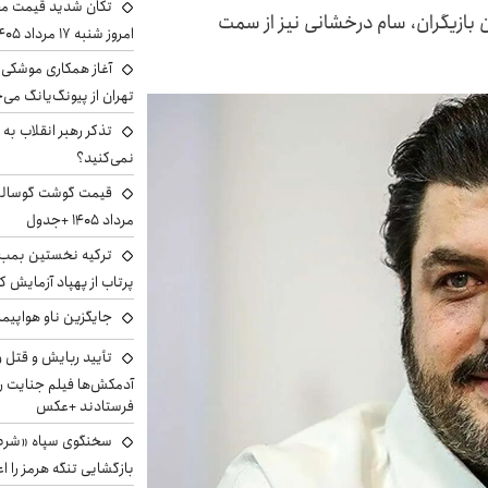
تکان شدید قیمت محص
ن بازیگران، سام درخشانی نیز از سمت
امروز شنبه ۱۷ مرداد ۱۴۰۵
آغاز همکاری موشکی ا
تهران از پیونگ‌یانگ می‌
تذکر رهبر انقلاب به 
نمی‌کنید؟
مرداد ۱۴۰۵ +جدول
ترکیه نخستین بمب س
پرتاب از پهپاد آزمایش ک
جایگزین ناو هواپیما
تأیید ربایش و قتل 
آدمکش‌ها فیلم جنایت را
فرستادند +عکس
سخنگوی سپاه «شرط 
بازگشایی تنگه هرمز را اع