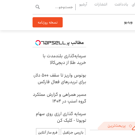
ی
یادداشت
انتشارات
آرشیو
ویدیو
نسخه روزنامه
مطالب پیشنهادی
سرمایه‌گذاری بلندمدت با
خرید طلا از دیجی‌کالا
بونوس واریز تا سقف 500 دلار،
برای تریدرهای فعال فارکس
مسیر همراهی و گزارش عملکرد
گروه اسنپ در ۱۴۰۴
سرمایه گذاری ارزی روی سهام
تویوتا - کلیک کن
پربحث‌ترین
بازرسی جرثقیل
فرم ساز آنلاین