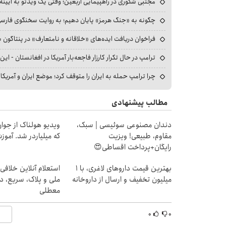
مجتبی شکوری در راهپیمایی اربعین؛ وقتی یک ویدئو به آیینه‌
چگونه به «جنگ هرمز» پایان دهیم؛ به روایت سخنگوی فارسی‌ز
فراخوان دریافت ایده‌های «خلاقانه و نامتعارف» در پنتاگون بر
ترامپ در حال تکرار کارزار فاجعه‌بار آمریکا در افغانستان - این 
چرا ترامپ حمله به ایران را متوقف کرد؛ موضع ایران و آمریک
مطالب پیشنهادی
دندان مصنوعی سوئیسی | سبک،
ویدیو هولناک از جوا
مقاوم، طبیعی! ویزیت
که میلیاردر شد. آموز
رایگان+پرداخت اقساطی😍
بهترین قیمت داروهای لاغری، با ۱
استعلام آنلاین خلافی
میلیون تخفیف و ارسال از داروخانه‌
ملی و پلاک، سریع، د
معطلی
۰
۰