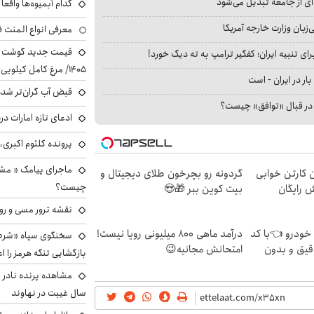
ای از جامعه تبدیل می‌شود
کدام آبمیوه‌ها واقع
بان وزارت خارجه آمریکا
معرفی انواع المنت ف
ای تنبیه ایران؛ کفگیر ترامپ به ته دیگ خورد!
۱۴۰۵/ مرغ کامل کیلویی چند شد؟ +جدول
بار در ایران - است
قبض آب گران‌تر شده
ا در قبال «توافق» چیست؟
ادعای تازه امارات در
پرونده کلثوم اکبری،
ماجرای پیامک « م
ن کارتن خوابی
گردونه رو بچرخون طلای دیجیتال و
چیست؟
ش رایگان
بیت کوین ببر 🎁😍
نقشه ترور مسی و رون
 خودرو 👈با کد
درآمد ماهی 800 میلیونی رویا نیست!
سخنگوی سپاه «شرط 
قیق و بدون
امتحانش مجانیه😉
بازگشایی تنگه هرمز را اع
سال غیبت در نهاوند