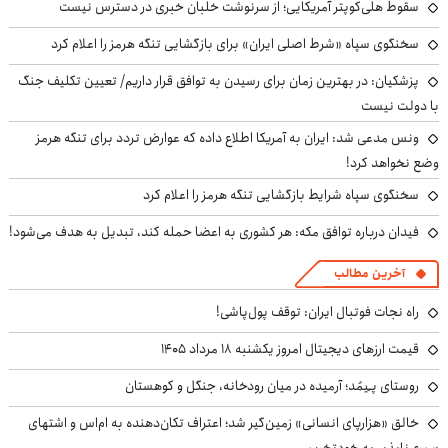
سقوط هلی‌کوپتر آمریکایی؛ از سرنوشت خلبان خبری در دسترس نیست
سخنگوی سپاه «شرط اصلی ایران» برای بازگشایی تنگه هرمز را اعلام کرد
پزشکیان‌: در بهترین زمان برای رسیدن به توافق قرار داریم/ تعیین تکلیف جنگ
با دولت نیست
ونس مدعی شد: ایران به آمریکا اطلاع داده که عوارض تردد برای تنگه هرمز
وضع نخواهد کرد!
سخنگوی سپاه شرایط بازگشایی تنگه هرمز را اعلام کرد
فیدان درباره توافق مکه: هر کشوری به اعضا حمله کند، تبدیل به هدف می‌شود!
آخرین مطالب
راه نجات فوتبال ایران: توقف پول‌پاشی!
قیمت ارزهای دیجیتال امروز یکشنبه ۱۸ مرداد ۱۴۰۵
روستای پـِیمُد؛ آرمیده در میان رودخانه، جنگل و کوهستان
خالق «هزارپای انسانی» زمین‌گیر شد؛ اعتراف تکان‌دهنده به ام‌اس و اشتهای
سیری‌ناپذیر به خودتخریبی