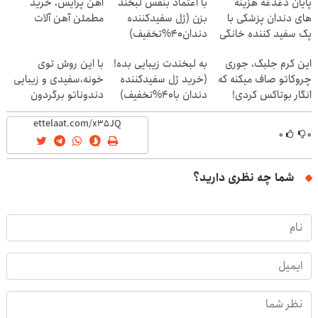
پایان دغدغه هزینه
با اعتماد بنفس لبخند
آهن پرایس، خرید
های دندان پزشکی با
بزن (ژل سفیدکننده
مطمئن آهن آلات
پک سفید کننده خانگی
دندان40%تخفیف)
این کرم جلبک، جوری
به لبخندت زیبایی بده!
با این روش توی
چروکاتو صاف میکنه که
(خرید ژل سفیدکننده
خونه،سفیدی و زیبایی
انگار بوتاکس کردی!
دندان با40%تخفیف)
دندوناتو برگردون
(تخفیف ویژه)
(40%off)
۰
۰
شما چه نظری دارید؟