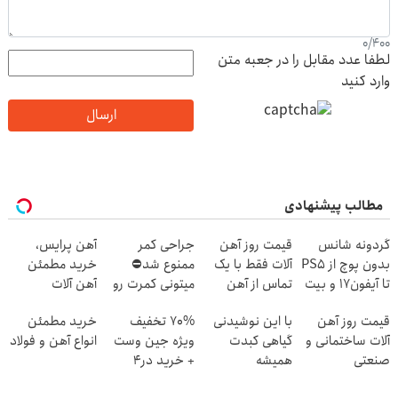
0
/
400
لطفا عدد مقابل را در جعبه متن
وارد کنید
ارسال
مطالب پیشنهادی
گردونه شانس
قیمت روز آهن
جراحی کمر
آهن پرایس،
بدون پوچ از PS5
آلات فقط با یک
ممنوع شد⛔
خرید مطمئن
تا آیفون17 و بیت
تماس از آهن
میتونی کمرت رو
آهن آلات
کوین 🔥
پرایس
در منزل درمان
قیمت روز آهن
با این نوشیدنی
70% تخفیف
خرید مطمئن
کنی! 👈🏻
آلات ساختمانی و
گیاهی کبدت
ویژه جین وست
انواع آهن و فولاد
پرسش‌نامه
صنعتی
همیشه
+ خرید در4
پرقدرته55%تخفیف
قسطه