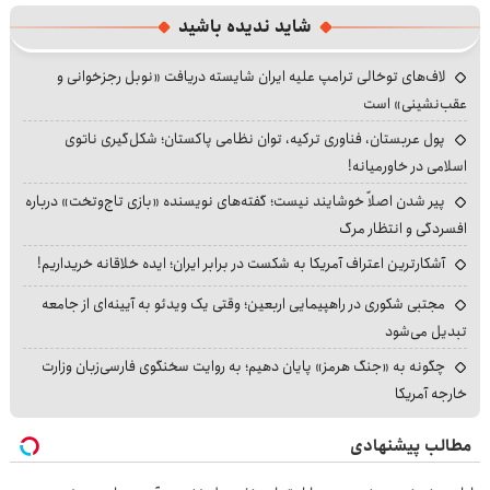
شاید ندیده باشید
لاف‌های توخالی ترامپ علیه ایران شایسته دریافت «نوبل رجزخوانی و
عقب‌نشینی» است
پول عربستان، فناوری ترکیه، توان نظامی پاکستان؛ شکل‌گیری ناتوی
اسلامی در خاورمیانه!
پیر شدن اصلاً خوشایند نیست؛ گفته‌های نویسنده «بازی تاج‌وتخت» درباره
افسردگی و انتظار مرگ
آشکارترین اعتراف آمریکا به شکست در برابر ایران؛ ایده خلاقانه خریداریم!
مجتبی شکوری در راهپیمایی اربعین؛ وقتی یک ویدئو به آیینه‌ای از جامعه
تبدیل می‌شود
چگونه به «جنگ هرمز» پایان دهیم؛ به روایت سخنگوی فارسی‌زبان وزارت
خارجه آمریکا
مطالب پیشنهادی