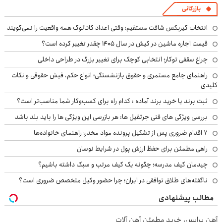
بازرگانی
انتخاب گیربکس شافت مستقیم؛ وقتی اعداد کاتالوگ همه واقعیت را نمی‌گویند
قیمت اجاره ماشین در کیش در سال ۱۴۰۵ چقدر تغییر کرده است؟
چراغ سقفی توکار؛ انتخابی کوچک برای تغییر بزرگ در طراحی داخلی
راهنمای جامع مستمری و حقوق بازنشستگی؛ انواع حکم، فیش حقوقی و نکات
کلیدی
ثبت برند یا خرید برند آماده : کدام راه برای کسب‌وکار شما مناسب‌تر است؟
بررسی ویژگی های فنی جرثقیل ها: هر بازرسی این ویژگی ها را باید بلد باشد
۷ اقدام ضروری پس از تشکیل پرونده مواد مخدر؛ راهنمای خانواده‌ها
راهی مطمئن برای حفظ ارزش پول در شرایط نوسان
چیدمان کیف مدرسه؛ چگونه یک کیف مرتب و سبک داشته باشیم؟
ناگفته‌های طلاق توافقی در ایران؛ چرا حضور وکیل متخصص ضروری است؟
مطالب پیشنهادی
آهن پرایس، خرید مطمئن آهن آلات