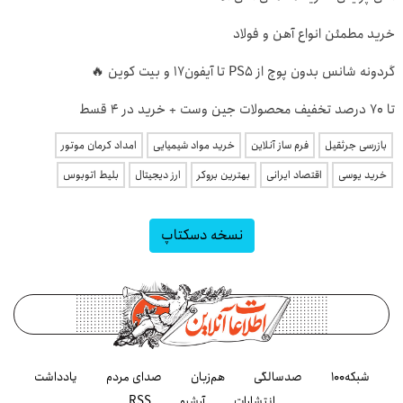
خرید مطمئن انواع آهن و فولاد
گردونه شانس بدون پوچ از PS5 تا آیفون17 و بیت کوین 🔥
تا 70 درصد تخفیف محصولات جین وست + خرید در 4 قسط
بازرسی جرثقیل
فرم ساز آنلاین
خرید مواد شیمیایی
امداد کرمان موتور
خرید یوسی
اقتصاد ایرانی
بهترین بروکر
ارز دیجیتال
بلیط اتوبوس
نسخه دسکتاپ
شبکه۱۰۰
صدسالگی
هم‌زبان
صدای مردم
یادداشت
انتشارات
آرشیو
RSS