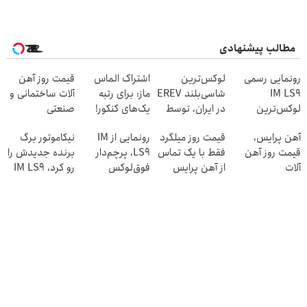
مطالب پیشنهادی
رونمایی رسمی
لوکس‌ترین
اشتراک الماس
قیمت روز آهن
IM LS9
شاسی‌بلند EREV
ماز: برای رتبه
آلات ساختمانی و
لوکس‌ترین
در ایران، توسط
یک‌های کنکور!
صنعتی
EREV در ایران
نیکا موتور
آهن پرایس،
قیمت روز میلگرد
رونمایی از IM
نیکاموتور برگ
رونمایی شد!
قیمت روز آهن
فقط با یک تماس
LS9، پرچم‌دار
برنده جدیدش را
آلات
از آهن پرایس
فوق‌لوکس
رو کرد، IM LS9
EREV وارد بازار
رسماً وارد بازار
ایران شد
ایران شد