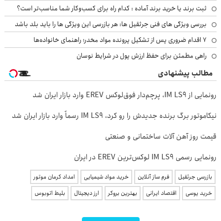
ثبت برند یا خرید برند آماده : کدام راه برای کسب‌وکار شما مناسب‌تر است؟
بررسی ویژگی های فنی جرثقیل ها: هر بازرسی این ویژگی ها را باید بلد باشد
۷ اقدام ضروری پس از تشکیل پرونده مواد مخدر؛ راهنمای خانواده‌ها
راهی مطمئن برای حفظ ارزش پول در شرایط نوسان
مطالب پیشنهادی
رونمایی از IM LS9، پرچم‌دار فوق‌لوکس EREV وارد بازار ایران شد
نیکاموتور برگ برنده جدیدش را رو کرد، IM LS9 رسماً وارد بازار ایران شد
قیمت روز آهن آلات ساختمانی و صنعتی
رونمایی رسمی IM LS9 لوکس‌ترین EREV در ایران
بازرسی جرثقیل
فرم ساز آنلاین
خرید مواد شیمیایی
امداد کرمان موتور
خرید یوسی
اقتصاد ایرانی
بهترین بروکر
ارز دیجیتال
بلیط اتوبوس