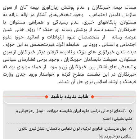
مساله بیمه خبرنگاران و عدم پوشش زیان‌آوری بیمه آنان از سوی
سازمان تامین اجتماعی، وجود تبعیض‌های آشکار در ارائه یارانه به
مسئولان پایگاههای خبری، عدم رسیدگی و همراهی مسئولان با
خبرنگاران آسیب دیده از پوشش رسانه ای جنگ ۱۲ روزه، خالی شدن
عرصه رسانه از متخصصان علوم ارتباطات و اساتید حوزه علوم
اجتماعی و انسانی ، ورود بی ضابطه افراد غیرمتخصص به این حوزه ،
دیده شدن خبرگزاری های بزرگ و نادیده گرفتن دیگر خبرنگاران از سوی
مسئولان، معیشت نابسامان خبرنگاران ، وجود برخی فشارهای سیاسی
و تبعیض های آشکار بین خبرنگاران زن و مرد از جمله مواردی بود که
خبرنگاران در این نشست مطرح کرده و خواستار ورود جدی وزارت
فرهنگ و ارشاد اسلامی برای حل آن شدند.
شاید ندیده باشید
لاف‌های توخالی ترامپ علیه ایران شایسته دریافت «نوبل رجزخوانی و
عقب‌نشینی» است
پول عربستان، فناوری ترکیه، توان نظامی پاکستان؛ شکل‌گیری ناتوی
اسلامی در خاورمیانه!