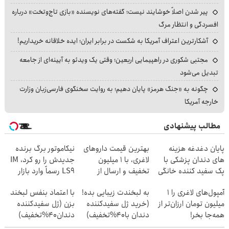
پیر شدن اصلاً خوشایند نیست؛ گفته‌های نویسنده «بازی تاج‌وتخت» درباره
افسردگی و انتظار مرگ
آشکارترین اعتراف آمریکا به شکست در برابر ایران؛ ایده خلاقانه خریداریم!
مجتبی شکوری در راهپیمایی اربعین؛ وقتی یک ویدئو به آیینه‌ای از جامعه
تبدیل می‌شود
چگونه به «جنگ هرمز» پایان دهیم؛ به روایت سخنگوی فارسی‌زبان وزارت
خارجه آمریکا
مطالب پیشنهادی
پایان دغدغه هزینه
بهترین قیمت داروهای
نیکاموتور برگ برنده
های دندان پزشکی با
لاغری، با ۱ میلیون
جدیدش را رو کرد، IM
پک سفید کننده خانگی
تخفیف و ارسال از
LS9 رسماً وارد بازار
داروخانه‌
ایران شد
آمپول‌های لاغری را ۱
به لبخندت زیبایی بده!
با اعتماد بنفس لبخند
میلیون تومان ارزان‌تر از
(خرید ژل سفیدکننده
بزن (ژل سفیدکننده
همه‌جا بخر!
دندان با40%تخفیف)
دندان40%تخفیف)