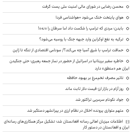
محسن رضایی در شورای عالی امنیت ملی پست گرفت
هوای پایتخت خنک می‌شود +هواشناسی فردا
بایدن؛ مردی که ترامپ را شکست داد اما سرطان را «نه»!
ترکیه به نفع اوکراین وارد جبهه جنگ با روسیه می‌شود؟
حماقت ترامپ با شرق آسیا چه می‌کند؟/ سونامی اقتصادی از تنگه تا ژاپن
خاطره سفیر بریتانیا در اسرائیل از حضور در نماز جمعه رهبری؛ حتی جنگیدن
ایران هم «منطق» دارد
تاثیر مصرف تخم‌مرغ بر بهبود حافظه
روز آرام در بازار ارز؛ قیمت دلار ثابت ماند
جواد نکونام سرمربی تراکتور شد
متهم متواری پرونده اخلال در نظام ارزی در پیرانشهر دستگیر شد
اطلاعات میزبان اهالی رسانه افغانستان شد؛ تشکیل مرکز همکاری‌های رسانه‌ای
ایران و افغانستان در دستور کار