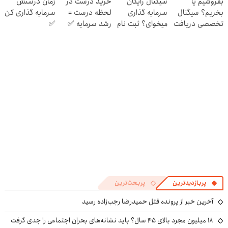
بفروشیم یا
سیگنال رایگان
خرید درست در
زمان درستش
رایگان»
رایگان )
بخریم؟ سیگنال
سرمایه گذاری
لحظه درست =
سرمایه گذاری کن
تخصصی دریافت
میخوای؟ ثبت نام
رشد سرمایه ✅
✅
کن
کن
پربازدیدترین
پربحث‌ترین
آخرین خبر از پرونده قتل حمیدرضا رجب‌زاده رسید
۱۸ میلیون مجرد بالای ۴۵ سال؟ باید نشانه‌های بحران اجتماعی را جدی گرفت