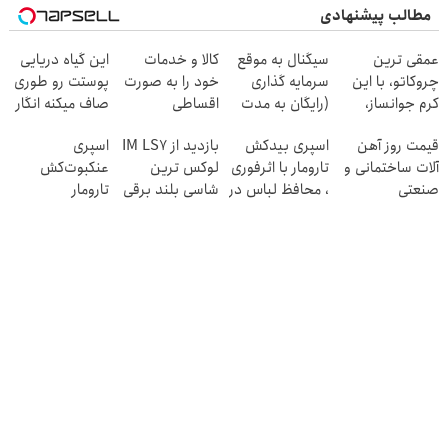
مطالب پیشنهادی
عمقی ترین
سیگنال به موقع
کالا و خدمات
این گیاه دریایی
چروکاتو، با این
سرمایه گذاری
خود را به صورت
پوستت رو طوری
کرم جوانساز،
(رایگان به مدت
اقساطی
صاف میکنه انگار
صاف کن(50%
محدود)
بفروشید
20سال جوون
قیمت روز آهن
اسپری بیدکش
بازدید از IM LS7
اسپری
تخفیف سفارش
شدی🔥
آلات ساختمانی و
تارومار با اثرفوری
لوکس ترین
عنکبوت‌‌کش
فوری)
صنعتی
، محافظ لباس در
شاسی بلند برقی
تارومار
مقابل بید
ایران در باشگاه
ازبین‌برنده انواع
انقلاب
عنکبوت