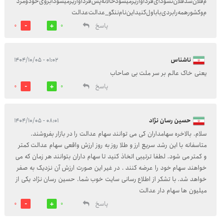
م‌فلان‌شد‌فلان‌نشود‌ای‌فرداواریز‌میشود‌حالا‌نه‌پس‌فرداواریز‌میشود‌ابروی‌خودو‌مرد
م‌وکشورهمه‌را‌بردی‌بابا‌ول‌کنید‌این‌نام‌ننگو_عدالت‌عدالت
پاسخ
0
0
ناشناس
۰۱:۰۲ - ۱۴۰۴/۱۰/۰۵
یعنی خاک عالم بر سر ملت بی صاحاب
پاسخ
0
0
حسین رسان نژاد
۰۸:۰۱ - ۱۴۰۴/۱۰/۰۵
سلام. بالاخره سهامداران کی می توانند سهام عدالت را در بازار بفروشند.
متاسفانه با این رشد سریع ارز و طلا روز به روز ارزش واقعی سهام عدالت کمتر
و کمتر می شود. لطفا ترتیبی اتخاذ کنید تا سهام داران بتوانند هر زمان که می
خواهند سهام خود را عرضه کنند . در غیر این صورت ارزش آن نزدیک به صفر
خواهد شد. با تشکر از اطلاع رسانی سایت خوب شما. حسین رسان نژاد یکی از
میلیون ها سهام دار عدالت
پاسخ
0
0