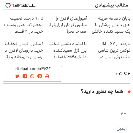
مطالب پیشنهادی
پایان دغدغه هزینه
آمپول‌های لاغری را ۱
تا 70 درصد تخفیف
های دندان پزشکی با
میلیون تومان ارزان‌تر از
محصولات جین وست +
پک سفید کننده خانگی
همه‌جا بخر!
خرید در 4 قسط
بازدید از IM LS7
با اعتماد بنفس لبخند
1 میلیون تومان تخفیف
لوکس ترین شاسی
بزن (ژل سفیدکننده
خرید داروهای لاغری با
بلند برقی ایران در
دندان40%تخفیف)
ارسال از داروخانه و پک
باشگاه انقلاب
یخ!
۰
۳
شما چه نظری دارید؟