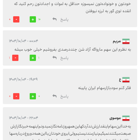
خودتون و خونواده‌تون نمیسوزه حداقل به اموات و اجدادتون رحم کنید که
انقده توی گور به لرزه نیوفتن
پاسخ
0
10
مریم
۰۰:۰۴ - ۱۴۰۴/۱۰/۰۴
به نظرم این سهم مارواگه آزاد شن چنددرصدی بفروشیم خیلی خوب میشه
پاسخ
1
1
ع
۱۹:۳۹ - ۱۴۰۴/۱۰/۰۴
فکر کنم سودبازارسهام ایران پایینه
پاسخ
0
0
موسوی
۲۲:۰۴ - ۱۴۰۴/۱۰/۰۴
به‌خدا‌این‌سهام‌اینقد‌ارزش‌ندآرد‌کهاین‌همهروزنامه‌نگار‌نمیدونم‌اینهمه‌خبرنگار‌ازش‌
صبعت‌میکنند‌نمیگیم‌نیاز‌مند‌نیستیم‌ولی‌ابروی‌خودتان‌‌بااین‌همه‌دوروغ‌درباره‌سها