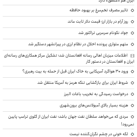
ایران هم «منطق» دارد
تاثیر مصرف تخم‌مرغ بر بهبود حافظه
روز آرام در بازار ارز؛ قیمت دلار ثابت ماند
جواد نکونام سرمربی تراکتور شد
متهم متواری پرونده اخلال در نظام ارزی در پیرانشهر دستگیر شد
اطلاعات میزبان اهالی رسانه افغانستان شد؛ تشکیل مرکز همکاری‌های رسانه‌ای
ایران و افغانستان در دستور کار
ورود ۳۰ هواگرد آمریکایی به خاک ایران قبل از حمله به بیت رهبری؟
شروط ایران برای بازگشایی تنگه هرمز به آمریکا منتقل شد
درخواست رسیدگی به تخریب باغات البرز
هزینه بسیار بالای آمبولانس‌های برون‌شهری
مردی که می‌خواهد سلطان نفت جهان باشد؛ نفت ایران از گلوی ترامپ پایین
نمی‌رود!
لکه خونی در چشم نگران‌کننده نیست