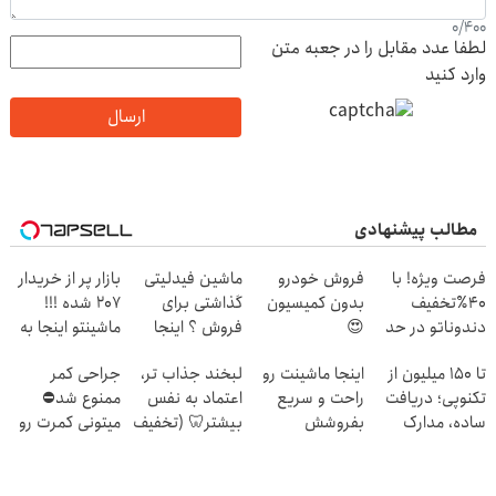
0
/
400
لطفا عدد مقابل را در جعبه متن
وارد کنید
ارسال
مطالب پیشنهادی
فرصت ویژه! با
فروش خودرو
ماشین فیدلیتی
بازار پر از خریدار
40٪تخفیف
بدون کمیسیون
گذاشتی برای
207 شده !!!
دندوناتو در حد
😍
فروش ؟ اینجا
ماشینتو اینجا به
کامپوزیت سفید
سریع و راحت
راحتی بفروش
تا ۱۵۰ میلیون از
اینجا ماشینت رو
لبخند جذاب تر،
جراحی کمر
کن
بفروش
تکنوپی؛ دریافت
راحت و سریع
اعتماد به نفس
ممنوع شد⛔
ساده، مدارک
بفروشش
بیشتر🦷 (تخفیف
میتونی کمرت رو
حداقلی
تا امشب)
در منزل درمان
کنی! 👈🏻
پرسش‌نامه