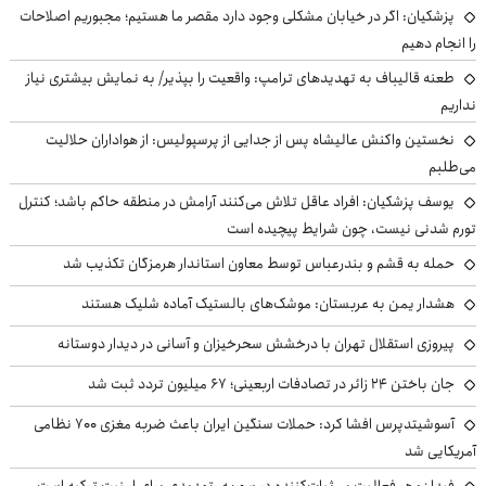
پزشکیان: اگر در خیابان مشکلی وجود دارد مقصر ما هستیم؛ مجبوریم اصلاحات
را انجام دهیم
طعنه قالیباف به تهدیدهای ترامپ: واقعیت را بپذیر/ به نمایش بیشتری نیاز
نداریم
نخستین واکنش عالیشاه پس از جدایی از پرسپولیس: از هواداران حلالیت
می‌طلبم
یوسف پزشکیان: افراد عاقل تلاش می‌کنند آرامش در منطقه حاکم باشد؛ کنترل
تورم شدنی نیست، چون شرایط پیچیده است
حمله به قشم و بندرعباس توسط معاون استاندار هرمزگان تکذیب شد
هشدار یمن به عربستان: موشک‌های بالستیک آماده شلیک هستند
پیروزی استقلال تهران با درخشش سحرخیزان و آسانی در دیدار دوستانه
جان باختن ۲۴ زائر در تصادفات اربعینی؛ ۶۷ میلیون تردد ثبت شد
آسوشیتدپرس افشا کرد: حملات سنگین ایران باعث ضربه مغزی ۷۰۰ نظامی
آمریکایی شد
فیدان: هر فعالیت بی‌ثبات‌کننده در سوریه، تهدیدی برای امنیت ترکیه است