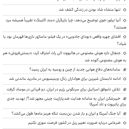
تنها منشاء شاد بودن در زندگی کشف شد
آنیا تیلور-جوی توضیح می‌دهد: چرا بازیگران «متد اکتینگ» تقریباً همیشه مرد
هستند؟
افشای چهره واقعی «بودای جادویی» در یک فیلم؛ ماساژور نازی‌ها قهرمان بود یا
شیاد؟
جنجال تازه هوش مصنوعی در هالیوود؛ الی راث اعتراف کرد: «بستنی‌فروش» هم
به هوش مصنوعی آلوده شد
سامانه‌های دفاع هوایی جدید از چین و روسیه به ایران رسید؟
ادامه تابستان شیرین برای هواداران رئال؛ وینیسیوس در مادرید ماندنی شد
تلاش ناموفق اسرائیل برای سرنگونی رژیم در ایران، دو قربانی در موساد گرفت
خیبرشکن ایران به سامانه هدایت ضدپارازیت چینی مجهز شد؟/ تهدید جدی
برای پاتریوت و تاد آمریکا
آیا جنگ آمریکا و ایران و باز شدن بن‌بست تنگه هرمز ماه‌ها طول می‌کشد؟
ضرغامی درباره ضرورت تغییر ریل در کشور: فرصت سوزی نکنیم