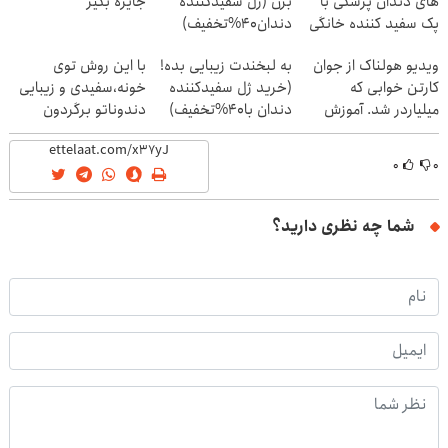
های دندان پزشکی با
بزن (ژل سفیدکننده
جایزه بگیر
پک سفید کننده خانگی
دندان40%تخفیف)
ویدیو هولناک از جوان
به لبخندت زیبایی بده!
با این روش توی
کارتن خوابی که
(خرید ژل سفیدکننده
خونه،سفیدی و زیبایی
میلیاردر شد. آموزش
دندان با40%تخفیف)
دندوناتو برگردون
رایگان
(40%off)
۰
۰
شما چه نظری دارید؟