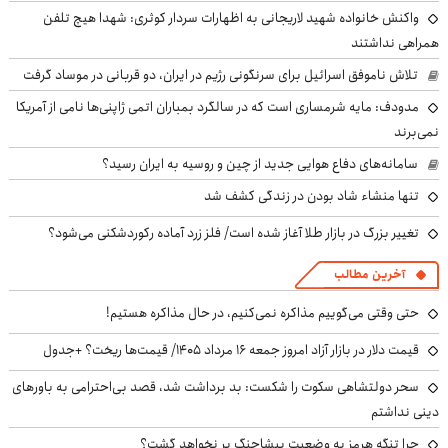
واکنش خانواده شهید لاریجانی به اظهارات سردار کوثری: شهدا هیچ تلفن
همراهی نداشتند
تلاش ناموفق اسرائیل برای سرنگونی رژیم در ایران، دو قربانی در موساد گرفت
مدودف: مایه شرمساری است که در سالگرد بمباران اتمی ژاپنی‌ها نامی از آمریکا
نمی‌برند
سامانه‌های دفاع هوایی جدید از چین و روسیه به ایران رسید؟
تنها منشاء شاد بودن در زندگی کشف شد
تغییر بزرگ در بازار طلا آغاز شده است/ فلز زرد آماده رکوردشکنی می‌شود؟
آخرین مطالب
حتی وقتی می‌گوییم مذاکره نمی‌کنیم، در حال مذاکره هستیم!
قیمت دلار در بازار آزاد امروز جمعه ۱۶ مرداد ۱۴۰۵/ قیمت‌ها ریخت؟ +جدول
سحر دولتشاهی سکوت را شکست: بد برداشت شد، قصد بی‌احترامی به باورهای
دینی نداشتم
چرا تنگه هرمز به وضعیت پیشاجنگ بر نخواهد گشت؟