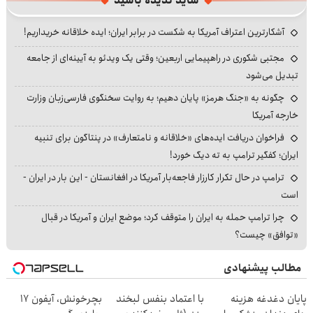
شاید ندیده باشید
آشکارترین اعتراف آمریکا به شکست در برابر ایران؛ ایده خلاقانه خریداریم!
مجتبی شکوری در راهپیمایی اربعین؛ وقتی یک ویدئو به آیینه‌ای از جامعه
تبدیل می‌شود
چگونه به «جنگ هرمز» پایان دهیم؛ به روایت سخنگوی فارسی‌زبان وزارت
خارجه آمریکا
فراخوان دریافت ایده‌های «خلاقانه و نامتعارف» در پنتاگون برای تنبیه
ایران؛ کفگیر ترامپ به ته دیگ خورد!
ترامپ در حال تکرار کارزار فاجعه‌بار آمریکا در افغانستان - این بار در ایران -
است
چرا ترامپ حمله به ایران را متوقف کرد؛ موضع ایران و آمریکا در قبال
«توافق» چیست؟
مطالب پیشنهادی
پایان دغدغه هزینه
با اعتماد بنفس لبخند
بچرخونش، آیفون 17