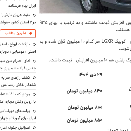
ایران پیام فرستاده
نفوذ جریان بارش‌زا 
در ۲ استان کشور +هواشناسی فردا
سهند S و سهند پلاس امروز ۲۹ دی‌ماه هر کدام ۱۰ میلیون افزایش قیمت داشتند و به ترتیب با بهای ۹۳۵
آخرین مطالب
به نقل از فرارو؛ ساینا S دنده‌ای بنزینی، کوییک GX L و کوییک LGXR هر کدام ۱۰ میلیون گران شده و به
بازگشت ارواح باستان 
اصلی «مومیایی» دوباره
ادای احترام سن سبا
جنایی فرانسه؛ مروری جام
۲۹ دی ۱۴۰۴
کشف رازهای سر به مه
شاهکار نقاش رنسانس ب
۸۴۰ میلیون تومان
مردی که با گذشته‌ا
با اروین ولش درباره اعت
۸۰۰ میلیون تومان
پیامدهای دیپلماسی 
ایران برای آمریکا و جهان
۸۵۰ میلیون تومان
اسرائیل چگونه امارا