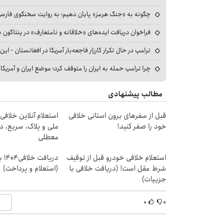
چگونه به «جنگ هرمز» پایان دهیم؛ به روایت سخنگوی فارسی‌ز
فراخوان دریافت ایده‌های «خلاقانه و نامتعارف» در پنتاگون بر
ترامپ در حال تکرار کارزار فاجعه‌بار آمریکا در افغانستان - این 
چرا ترامپ حمله به ایران را متوقف کرد؛ موضع ایران و آمریک
مطالب پیشنهادی
قبل از سفرهای برون استانی خلافی
استعلام آنلاین خلافی
خود را صفر کنید!
ملی و پلاک، سریع، د
معطلی
استعلام خلافی خودرو قبل از توقیف
دریا
شرط عقل است! (دریافت خلافی با
(استعلام و پرداخت)
جزییات)
۰
۰