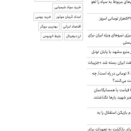
‌های مربوط به سپاه را لغو
خرید مواد شیمیایی
امداد کرمان موتور
خرید یوسی
ارزش سهام عدالت ۵۳۲هزار تومانی امروز
اقتصاد ایرانی
بهترین بروکر
زی نیروهای ویژه ایران برای
ارز دیجیتال
بلیط اتوبوس
ریستی
مترو مشهد با پایان تونل
ت ایران بسته شد +جزییات
یارانه جدید ۶.۰۰۰.۰۰۰ تومانی در راه است/ چه
فت می‌کنند؟
ا قیامت با همسایگانمان
بر شهید بارها نگذاشتند
 بازیکن استقلال را به
برای بازگشت به تعهدات برای