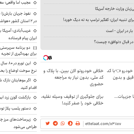
عجیب اما واقعی؛ مغ
بان وزارت خارجه آمریکا
نفوذ جریان بارش‌زا 
ای تنبیه ایران؛ کفگیر ترامپ به ته دیگ خورد!
در ۲ استان کشور +هواشناسی فردا
غریب‌آبادی: آمریکا 
بار در ایران - است
ایران پیام فرستاده
ا در قبال «توافق» چیست؟
دو برنامه سرپرستی 
برای بهره‌گیری از تجربه
این تور
نرخ سوخت اوضاع را بحرا
 خودرو 👈با کد
خلافی خودروتو الان ببین، با پلاک و
قیق و بدون
کد ملی، بدون نیاز به مراجعه
اگر موهایتان نازک ش
حضوری
اقدام کنید
فت خلافی۱۴۰۴ با جزییات...
برای جلوگیری از توقیف وسیله نقلیه،
بازگشت گوزن زرد ایر
خلافی خود را صفر کنید!
دستور پلمب پلاژ توس
زیرساخت‌های مرز چی
طراحی می‌شود