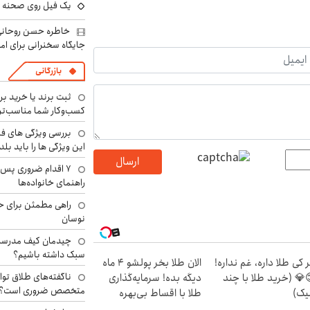
یک فیل روی صحنه ت
خاطره حسن روحانی 
جایگاه سخنرانی برای اما
بازرگانی
ثبت برند یا خرید برن
کسب‌وکار شما مناسب‌ت
بررسی ویژگی های فن
این ویژگی ها را باید بلد
ارسال
۷ اقدام ضروری پس 
راهنمای خانواده‌ها
راهی مطمئن برای ح
نوسان
چیدمان کیف مدرسه؛
سبک داشته باشیم؟
 کی طلا داره، غم نداره!
الان طلا بخر پولشو 4 ماه
ناگفته‌های طلاق توا
💎 (خرید طلا با چند
دیگه بده! سرمایه‌گذاری
متخصص ضروری است؟
یک)
طلا با اقساط بی‌بهره