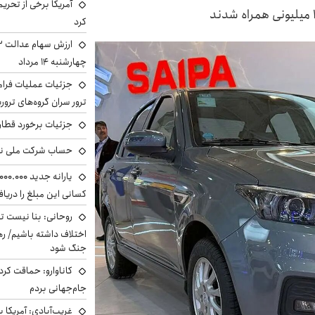
آمریکا برخی از تحریم
کرد
چهارشنبه ۱۴ مرداد
جزئیات عملیات فرامر
ترور سران گروه‌های ترو
جزئیات برخورد قطار 
حساب‌ شرکت ملی نف
کسانی این مبلغ را دریا
روحانی: بنا نیست ت
اختلاف داشته باشیم/ ره
جنگ شود
کاناوارو: حماقت کردم
جام‌جهانی بردم
غریب‌آبادی: آمریکا 