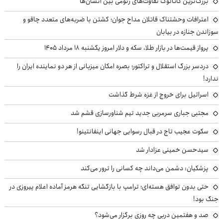
بزرگ‌ترین کاتالوگ تفاوت‌های ژنومی بین انسان‌ها
اعترافات وحشتناک قاتلان مداح جوان؛ کشتن با ضربه‌های متعدد چاقو و
سوزاندن جنازه در بیابان
پرواز قیمت‌ها در بازار طلا، سکه و دلار امروز یکشنبه ۱۸ مرداد ۱۴۰۵
دردسر بزرگ استقلال و تراکتور؛ بصره امکان میزبانی از هر دو نماینده ایران را
ندارد!
اسرائیل برای خروج از غزه شرط گذاشت
مجتبی جباری سرمربی جدید تیم شناورسازی قشم شد
سکوت عجیب تاج در قبال رسوایی جهانی اینفانتینو!
سیدحسن خمینی عزادار شد
پزشکیان: دشمن می‌داند چه کسانی را ترور می‌کند
حتی بدون توافق هسته‌ای؛ ترامپ با بازگشایی تنگه هرمز آماده اعلام پیروزی در
جنگ بود!
صد و هفتمین دربی چه روزی برگزار می‌شود؟