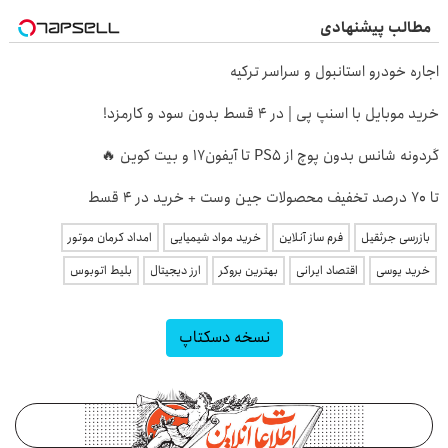
مطالب پیشنهادی
اجاره خودرو استانبول و سراسر ترکیه
خرید موبایل با اسنپ پی | در ۴ قسط بدون سود و کارمزد!
گردونه شانس بدون پوچ از PS5 تا آیفون17 و بیت کوین 🔥
تا 70 درصد تخفیف محصولات جین وست + خرید در 4 قسط
بازرسی جرثقیل
فرم ساز آنلاین
خرید مواد شیمیایی
امداد کرمان موتور
خرید یوسی
اقتصاد ایرانی
بهترین بروکر
ارز دیجیتال
بلیط اتوبوس
نسخه دسکتاپ