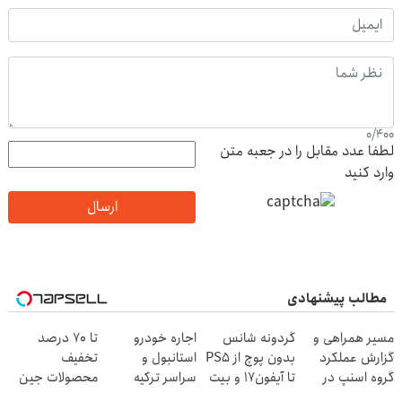
0
/
400
لطفا عدد مقابل را در جعبه متن
وارد کنید
ارسال
مطالب پیشنهادی
مسیر همراهی و
گردونه شانس
اجاره خودرو
تا 70 درصد
گزارش عملکرد
بدون پوچ از PS5
استانبول و
تخفیف
گروه اسنپ در
تا آیفون17 و بیت
سراسر ترکیه
محصولات جین
۱۴۰۴
کوین 🔥
وست + خرید در