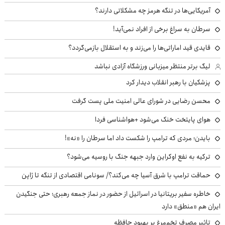
آمریکایی‌ها در تنگه هرمز چه مشکلاتی دارند؟
سرطان به سراغ برخی از افراد نمی‌آید!
قایدی قید اماراتی‌ها را می‌زند و به استقلال بازمی‌گردد؟
لیگ برتر منتظر میزبانی ورزشگاه آزادی نباشد
پزشکیان با رهبر انقلاب دیدار کرد
محسن رضایی در شورای عالی امنیت ملی پست گرفت
هوای پایتخت خنک می‌شود +هواشناسی فردا
بایدن؛ مردی که ترامپ را شکست داد اما سرطان را «نه»!
ترکیه به نفع اوکراین وارد جبهه جنگ با روسیه می‌شود؟
حماقت ترامپ با شرق آسیا چه می‌کند؟/ سونامی اقتصادی از تنگه تا ژاپن
خاطره سفیر بریتانیا در اسرائیل از حضور در نماز جمعه رهبری؛ حتی جنگیدن
ایران هم «منطق» دارد
تاثیر مصرف تخم‌مرغ بر بهبود حافظه