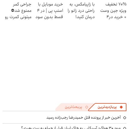
70% تخفیف
با زاپیامکس، به
خرید موبایل با
جراحی کمر
4 قسط
ویژه جین وست
راحتی درد زانو را
اسنپ پی | در ۴
ممنوع شد⛔
+ خرید در4
درمان کنید!
قسط بدون سود
میتونی کمرت رو
قسطه
و کارمزد!
در منزل درمان
کنی! 👈🏻
پرسش‌نامه
پربازدیدترین
پربحث‌ترین
آخرین خبر از پرونده قتل حمیدرضا رجب‌زاده رسید
ورود ۳۰ هواگرد آمریکایی به خاک ایران قبل از حمله به بیت رهبری؟