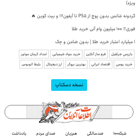
ویژه)
گردونه شانس بدون پوچ از PS5 تا آیفون17 و بیت کوین 🔥
فوری‼️ 100 میلیون وام آنی خرید طلا
۱ میلیارد اعتبار خرید طلا | بدون ضامن و چک
بازرسی جرثقیل
فرم ساز آنلاین
خرید مواد شیمیایی
امداد کرمان موتور
خرید یوسی
اقتصاد ایرانی
بهترین بروکر
ارز دیجیتال
بلیط اتوبوس
نسخه دسکتاپ
شبکه۱۰۰
صدسالگی
هم‌زبان
صدای مردم
یادداشت