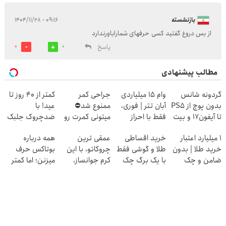
بازنشسته
۰۹:۱۶ - ۱۴۰۴/۱۱/۲۸
از بس دروغ گفتید کسی حرفهای شماراباورندارد
پاسخ
0
0
مطالب پیشنهادی
گردونه شانس
وام 15 میلیاردی
جراحی کمر
کمتر از 40 روز تا
بدون پوچ از PS5
آبان تتر | فوری،
ممنوع شد⛔
عید! با
تا آیفون17 و بیت
فقط با احراز
میتونی کمرت رو
ضدچروک جلبک
کوین 🔥
هویت
در منزل درمان
جوان
۱ میلیارد اعتبار
خرید اقساطی
عمقی ترین
همه درباره
کنی! 👈🏻
شو40%تخفیف
خرید طلا | بدون
طلا و گوشی فقط
چروکاتو، با این
بوتاکس حرف
پرسش‌نامه
ضامن و چک
با یک برگ چک
کرم جوانساز،
میزنن؛ اما کمتر
صیادی
صاف کن(50%
کسی این راه رو
تخفیف سفارش
میشناسه.
فوری)