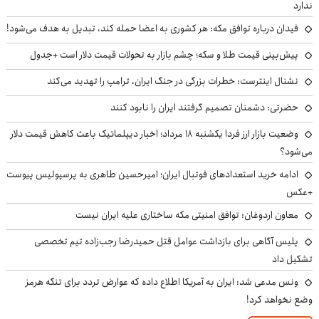
ندارد
فیدان درباره توافق مکه: هر کشوری به اعضا حمله کند، تبدیل به هدف می‌شود!
پیش‌بینی قیمت طلا و سکه؛ چشم بازار به تحولات قیمت دلار است +جدول
نشنال اینترست: خطرات بزرگی در جنگ ایران، ترامپ را تهدید می‌کند
حضرتی: دشمنان تصمیم گرفتند ایران را نابود کنند
وضعیت بازار ارز فردا یکشنبه ۱۸ مرداد؛ اخبار دیپلماتیک باعث کاهش قیمت دلار
می‌شود؟
ادامه خرید استعدادهای فوتبال ایران؛ امیرحسین طاهری به پرسپولیس پیوست
+عکس
معاون اردوغان: توافق امنیتی مکه ساختاری علیه ایران نیست
پلیس آگاهی برای بازداشت عوامل قتل حمیدرضا رجب‌زاده تیم تخصصی
تشکیل داد
ونس مدعی شد: ایران به آمریکا اطلاع داده که عوارض تردد برای تنگه هرمز
وضع نخواهد کرد!