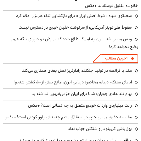
خانواده مقتول فرستادند +عکس
سخنگوی سپاه «شرط اصلی ایران» برای بازگشایی تنگه هرمز را اعلام کرد
سقوط هلی‌کوپتر آمریکایی؛ از سرنوشت خلبان خبری در دسترس نیست
ونس مدعی شد: ایران به آمریکا اطلاع داده که عوارض تردد برای تنگه هرمز
وضع نخواهد کرد!
آخرین مطالب
هند با فرانسه در تولید جنگنده رادارگریز نسل بعدی همکاری می‌کند
ادعای سنتکام درباره محاصره دریایی ایران: مانع بیش از ۵۰ کشتی شدیم!
پیام تند هادی چوپان: شما برای ایران جز بی‌آبرویی نداشته‌اید
رانت میلیاردی واردات خودرو متعلق به چه کسانی است؟ +عکس
مقایسه حقوق موسی جنپو در استقلال و تیم جدیدش باورنکردنی است! +عکس
پول‌پاشی کریپتو در واشنگتن جواب نداد
عراقچی: ایران و عمان در حال تعیین مسیر موقت در تنگه هرمز هستند