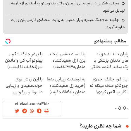
مجتبی شکوری در راهپیمایی اربعین؛ وقتی یک ویدئو به آیینه‌ای از جامعه
تبدیل می‌شود
چگونه به «جنگ هرمز» پایان دهیم؛ به روایت سخنگوی فارسی‌زبان وزارت
خارجه آمریکا
مطالب پیشنهادی
پایان دغدغه هزینه
با اعتماد بنفس لبخند
با پودر جلبک شکم و
های دندان پزشکی با
بزن (ژل سفیدکننده
پهلوتو آب کن و مانکن
پک سفید کننده خانگی
دندان40%تخفیف)
شو(تخفیف تا امشب)
این کرم جلبک، جوری
به لبخندت زیبایی بده!
با این روش توی
چروکاتو صاف میکنه که
(خرید ژل سفیدکننده
خونه،سفیدی و زیبایی
انگار بوتاکس کردی!
دندان با40%تخفیف)
دندوناتو برگردون
(تخفیف ویژه)
(40%off)
۰
۰
شما چه نظری دارید؟