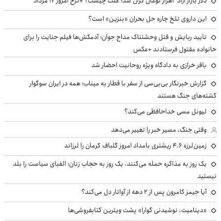
دلار بازار آزاد ۲هزار تومان گران شد؛ علت چیست؟ +نرخ امروز ۱۷ مرداد
این داروی تلخ چاره حل بحران «بنزین» است؟
تأیید ربایش و قتل وحشتناک مداح جوان؛ آدمکش‌ها فیلم جنایت را برای
خانواده مقتول فرستادند +عکس
باقر خرازی به دادگاه ویژه روحانیت احضار شد
گزارش خبرنگار بی‌بی‌سی از سفر با قطار به میناب؛ همه در ایران سوگوار
کشته‌های جنگ هستند
لیونل مسی خداحافظی می‌کند؟
وقتی جنگ، مسیر خبر را تغییر می‌دهد
زمین‌لرزه ۴.۶ ریشتری بامداد امروز گلباف کرمان را لرزاند
یک روز به مذاکره حمله می‌کنند، یک روز به حجاب زنان؛ الفبای سیاست را بلد
نیستید
آیا جیمز کامرون پس از ۲ دهه از آواتار دل می‌کند؟
«دینامیت، نوشیدنی گوارا» پشت ویترین کتابفروشی‌ها