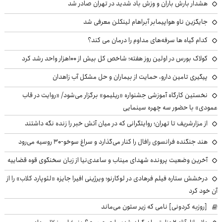
هشدار بارش باران و وزش باد شدید در تهران صادر شد
جایگزین ناو هواپیمابر آبراهام لینکلن معرفی شد
کدام گیاه ها سرفه‌های مداوم را درمان می کند؟
کولاک بورس در اولین روز هفته؛ شاخص کل بیش از ۱۰۰هزار واحد رشد کرد
پیگیری تامین دارو، حمایت از بیماران و حل مشکل آب زاهدان
نخستین کارگاه آموزشی جشنواره «ریلیمو» برگزار می‌شود/ «روایت در قاب
عمودی» با حضور سه چهره سینمایی
از مزارشریف تا تهران؛ روایتگرانی که در میان آتش خبر را زنده نگه داشتند
هند جنگنده فرانسوی رافال را کنار می‌گذارد و سراغ سوخو-30 روسیه می‌رود
آخرین وضعیت پرونده شهدای میناب و ساعدی‌نیا از زبان سخنگوی قوه قضاییه
درخشش ستاره فیلم فرهادی در لوکارنو؛ ویرژینی افیرا جایزه «لئوپارد کلاب» را از
آن خود کرد
[روزبه کردونی] نامی که زیر ستون می‌ماند