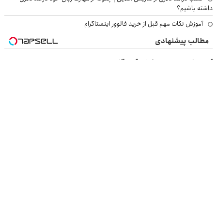
داشته باشیم؟
آموزش نکات مهم قبل از خرید فالوور اینستاگرام
مطالب پیشنهادی
آهن پرایس، خرید مطمئن آهن آلات
قیمت روز آهن آلات فقط با یک تماس از آهن پرایس
فوری‼️ 100 میلیون وام آنی خرید طلا
تا 70 درصد تخفیف محصولات جین وست + خرید در 4 قسط
بازرسی جرثقیل
فرم ساز آنلاین
خرید مواد شیمیایی
امداد کرمان موتور
خرید یوسی
اقتصاد ایرانی
بهترین بروکر
ارز دیجیتال
بلیط اتوبوس
نسخه دسکتاپ