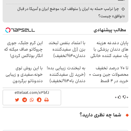
چرا ترامپ حمله به ایران را متوقف کرد؛ موضع ایران و آمریکا در قبال
«توافق» چیست؟
مطالب پیشنهادی
پایان دغدغه هزینه
با اعتماد بنفس لبخند
این کرم جلبک، جوری
های دندان پزشکی با
بزن (ژل سفیدکننده
چروکاتو صاف میکنه که
پک سفید کننده خانگی
دندان40%تخفیف)
انگار بوتاکس کردی!
(تخفیف ویژه)
تا 70 درصد تخفیف
به لبخندت زیبایی بده!
با این روش توی
محصولات جین وست +
(خرید ژل سفیدکننده
خونه،سفیدی و زیبایی
خرید در 4 قسط
دندان با40%تخفیف)
دندوناتو برگردون
(40%off)
۰
۰
شما چه نظری دارید؟