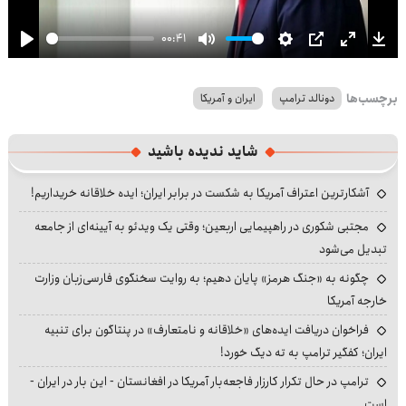
00:41
Play
Mute
Settings
PIP
Enter
Dow
fullscre
برچسب‌ها
دونالد ترامپ
ایران و آمریکا
شاید ندیده باشید
آشکارترین اعتراف آمریکا به شکست در برابر ایران؛ ایده خلاقانه خریداریم!
مجتبی شکوری در راهپیمایی اربعین؛ وقتی یک ویدئو به آیینه‌ای از جامعه
تبدیل می‌شود
چگونه به «جنگ هرمز» پایان دهیم؛ به روایت سخنگوی فارسی‌زبان وزارت
خارجه آمریکا
فراخوان دریافت ایده‌های «خلاقانه و نامتعارف» در پنتاگون برای تنبیه
ایران؛ کفگیر ترامپ به ته دیگ خورد!
ترامپ در حال تکرار کارزار فاجعه‌بار آمریکا در افغانستان - این بار در ایران -
است