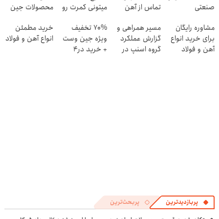
صنعتی
تماس از آهن
میتونی کمرت رو
محصولات جین
پرایس
در منزل درمان
وست + خرید در
مشاوره رایگان
مسیر همراهی و
70% تخفیف
خرید مطمئن
کنی! 👈🏻
4 قسط
برای خرید انواع
گزارش عملکرد
ویژه جین وست
انواع آهن و فولاد
پرسش‌نامه
آهن و فولاد
گروه اسنپ در
+ خرید در4
۱۴۰۴
قسطه
پربازدیدترین
پربحث‌ترین