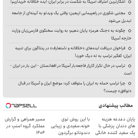
آشکارترین اعتراف آمریکا به شکست در برابر ایران؛ ایده خلاقانه خریداریم!
مجتبی شکوری در راهپیمایی اربعین؛ وقتی یک ویدئو به آیینه‌ای از جامعه
تبدیل می‌شود
چگونه به «جنگ هرمز» پایان دهیم؛ به روایت سخنگوی فارسی‌زبان وزارت
خارجه آمریکا
فراخوان دریافت ایده‌های «خلاقانه و نامتعارف» در پنتاگون برای تنبیه
ایران؛ کفگیر ترامپ به ته دیگ خورد!
ترامپ در حال تکرار کارزار فاجعه‌بار آمریکا در افغانستان - این بار در ایران -
است
چرا ترامپ حمله به ایران را متوقف کرد؛ موضع ایران و آمریکا در قبال
«توافق» چیست؟
مطالب پیشنهادی
پایان دغدغه هزینه
با این روش توی
مسیر همراهی و گزارش
های دندان پزشکی با
خونه،سفیدی و زیبایی
عملکرد گروه اسنپ در
پک سفید کننده خانگی
دندوناتو برگردون
۱۴۰۴