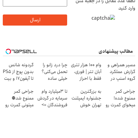
لطفا عدد مقابل را در جعبه متن
وارد کنید
ارسال
مطالب پیشنهادی
مسیر همراهی و
وام 100 هزار تتری
چرا درد زانو را
گردونه شانس
گزارش عملکرد
آبان تتر | فوری،
تحمل می‌کنی؟
بدون پوچ از PS5
گروه اسنپ در
فقط با احراز
خیلی ساده
تا آیفون17 و بیت
۱۴۰۴
هویت
درمنزل درمانش
کوین 🔥
جراحی کمر
به بزرگترین
تا 3میلیارد وام
جراحی کمر
کن
ممنوع شده!
جشنواره ایمپلنت
سرمایه در گردش
ممنوع شد⛔
میخوای کمرت رو
تهران خوش
فروشندگان =>
میتونی کمرت رو
در منزل درمان
اومدید! | فقط
فروشگاهت رو
در منزل درمان
کنی؟
۲۵ میلیون !
ثبت کن
کنی! 👈🏻
((پرسش‌نامه))
پرسش‌نامه