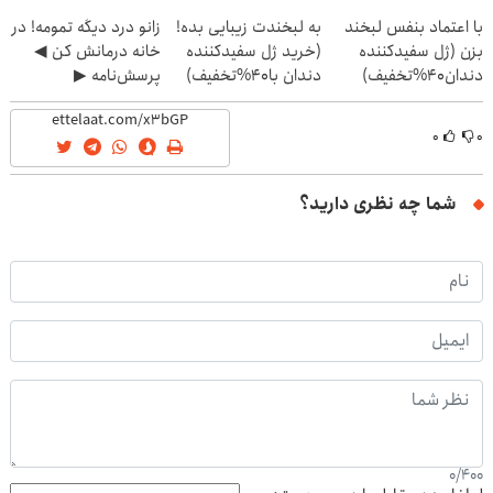
(40%off)
با اعتماد بنفس لبخند
به لبخندت زیبایی بده!
زانو درد دیگه تمومه! در
بزن (ژل سفیدکننده
(خرید ژل سفیدکننده
خانه درمانش کن ◀
دندان40%تخفیف)
دندان با40%تخفیف)
پرسش‌نامه ▶
۰
۰
شما چه نظری دارید؟
0
/
400