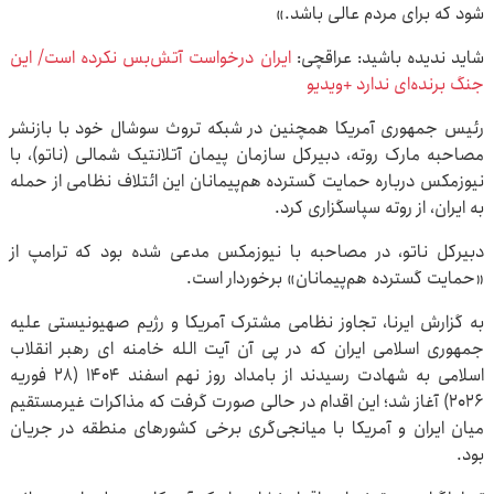
شود که برای مردم عالی باشد.»
شاید ندیده باشید: عراقچی:
ایران درخواست آتش‌بس نکرده است/ این
جنگ برنده‌ای ندارد +ویدیو
رئیس جمهوری آمریکا همچنین در شبکه تروث سوشال خود با بازنشر
مصاحبه مارک روته، دبیرکل سازمان پیمان آتلانتیک شمالی (ناتو)، با
نیوزمکس درباره حمایت گسترده هم‌پیمانان این ائتلاف نظامی از حمله
به ایران، از روته سپاسگزاری کرد.
دبیرکل ناتو، در مصاحبه با نیوزمکس مدعی شده بود که ترامپ از
«حمایت گسترده هم‌پیمانان» برخوردار است.
به گزارش ایرنا، تجاوز نظامی مشترک آمریکا و رژیم صهیونیستی علیه
جمهوری اسلامی ایران که در پی آن آیت الله خامنه ای رهبر انقلاب
اسلامی به شهادت رسیدند از بامداد روز نهم اسفند ۱۴۰۴ (۲۸ فوریه
۲۰۲۶) آغاز شد؛ این اقدام در حالی صورت گرفت که مذاکرات غیرمستقیم
میان ایران و آمریکا با میانجی‌گری برخی کشورهای منطقه در جریان
بود.