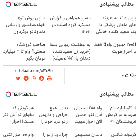
مطالب پیشنهادی
پایان دغدغه هزینه
مسیر همراهی و گزارش
با این روش توی
های دندان پزشکی با
عملکرد گروه اسنپ در
خونه،سفیدی و زیبایی
پک سفید کننده خانگی
۱۴۰۴
دندوناتو برگردون
(40%off)
❗❗200 میلیون وام❗❗ فقط
به لبخندت زیبایی بده!
صاحب فروشگاه
با احراز هویت
(خرید ژل سفیدکننده
هستی؟ وام تا ۳ میلیارد
دندان با40%تخفیف)
تومان بگیر
۰
۰
مطالب پیشنهادی
تا 3میلیارد وام
وام 200 میلیونی
بدون هیچ
هر کوینی که
سرمایه در گردش
آبان تتر. همین
جراحی و دارویی
بخوای تو آبان تتر
فروشندگان =>
الان احراز هویت
زانو درد خود را
هست! احراز
فروشگاهت رو
کن!
درمان کنید ◀
هویت کن
گردونه شانس
دندان مصنوعی
چرا درد زانو را
وام 100 هزار تتری
ثبت کن
پرسش نامه ▶