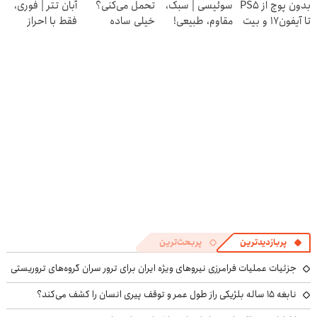
بدون پوچ از PS5
سوئیسی | سبک،
تحمل می‌کنی؟
آبان تتر | فوری،
تا آیفون17 و بیت
مقاوم، طبیعی!
خیلی ساده
فقط با احراز
کوین 🔥
ویزیت
درمنزل درمانش
هویت🔥
رایگان+پرداخت
کن
اقساطی😍
پربازدیدترین
پربحث‌ترین
جزئیات عملیات فرامرزی نیروهای ویژه ایران برای ترور سران گروه‌های تروریستی
نابغه ۱۵ ساله بلژیکی راز طول عمر و توقف پیری انسان را کشف می‌کند؟