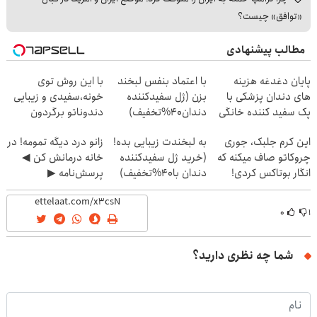
«توافق» چیست؟
مطالب پیشنهادی
پایان دغدغه هزینه
با اعتماد بنفس لبخند
با این روش توی
های دندان پزشکی با
بزن (ژل سفیدکننده
خونه،سفیدی و زیبایی
پک سفید کننده خانگی
دندان40%تخفیف)
دندوناتو برگردون
(40%off)
این کرم جلبک، جوری
به لبخندت زیبایی بده!
زانو درد دیگه تمومه! در
چروکاتو صاف میکنه که
(خرید ژل سفیدکننده
خانه درمانش کن ◀
انگار بوتاکس کردی!
دندان با40%تخفیف)
پرسش‌نامه ▶
(تخفیف ویژه)
۰
۱
شما چه نظری دارید؟