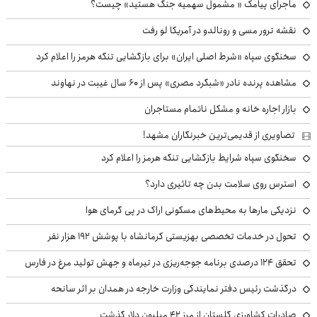
ماجرای پیامک « مشمول سهمیه جنگ هستید» چیست؟
نقشه ترور مسی و رونالدو در آمریکا لو رفت
سخنگوی سپاه «شرط اصلی ایران» برای بازگشایی تنگه هرمز را اعلام کرد
مشاهده پرنده نادر «شبگرد مصری» پس از ۶۰ سال غیبت در نهاوند
بازار اجاره خانه و مشکل ناتمام مستاجران
تصاویری از قدیمی‌ترین خبرنگاران مشهد!
سخنگوی سپاه شرایط بازگشایی تنگه هرمز را اعلام کرد
استرس روی سلامت بدن چه تاثیری دارد؟
نزدیکی مارها به محیط‌های مسکونی اراک در پی گرمای هوا
تحول در خدمات تخصصی بهزیستی کرمانشاه با پوشش ۱۹۲ هزار نفر
تحقق ۱۲۴ درصدی برنامه جوجه‌ریزی در تیرماه و جهش تولید مرغ در فارس
درگذشت رئیس دفتر نمایندگی وزارت خارجه در همدان بر اثر سانحه
صادرات کشاورزی گلستان از مرز ۴۲ میلیون دلار گذشت