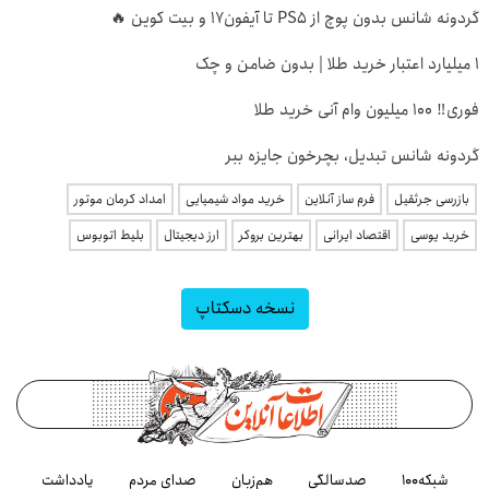
گردونه شانس بدون پوچ از PS5 تا آیفون17 و بیت کوین 🔥
۱ میلیارد اعتبار خرید طلا | بدون ضامن و چک
فوری‼️ 100 میلیون وام آنی خرید طلا
گردونه شانس تبدیل، بچرخون جایزه ببر
بازرسی جرثقیل
فرم ساز آنلاین
خرید مواد شیمیایی
امداد کرمان موتور
خرید یوسی
اقتصاد ایرانی
بهترین بروکر
ارز دیجیتال
بلیط اتوبوس
نسخه دسکتاپ
شبکه۱۰۰
صدسالگی
هم‌زبان
صدای مردم
یادداشت