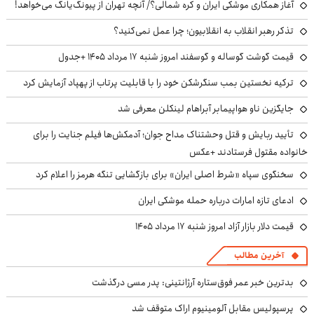
آغاز همکاری موشکی ایران و کره شمالی؟/ آنچه تهران از پیونگ‌یانگ می‌خواهد!
تذکر رهبر انقلاب به انقلابیون؛ چرا عمل نمی‌کنید؟
قیمت گوشت گوساله و گوسفند امروز شنبه ۱۷ مرداد ۱۴۰۵ +جدول
ترکیه نخستین بمب سنگرشکن خود را با قابلیت پرتاب از پهپاد آزمایش کرد
جایگزین ناو هواپیمابر آبراهام لینکلن معرفی شد
تأیید ربایش و قتل وحشتناک مداح جوان؛ آدمکش‌ها فیلم جنایت را برای
خانواده مقتول فرستادند +عکس
سخنگوی سپاه «شرط اصلی ایران» برای بازگشایی تنگه هرمز را اعلام کرد
ادعای تازه امارات درباره حمله موشکی ایران
قیمت دلار بازار آزاد امروز شنبه ۱۷ مرداد ۱۴۰۵
آخرین مطالب
بدترین خبر عمر فوق‌ستاره آرژانتینی: پدر مسی درگذشت
پرسپولیس مقابل آلومینیوم اراک متوقف شد