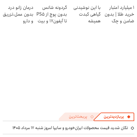
کبدت رو نابود
خوبه😉
در منزل درمان
که از آن بی
۱ میلیارد اعتبار
با این نوشیدنی
گردونه شانس
درمان زانو درد
میکنه55%تخفیف
55%تخفیف تا
کنی! 👈🏻
خبرید!
خرید طلا | بدون
گیاهی کبدت
بدون پوچ از PS5
بدون عمل،تزریق
امشب
پرسش‌نامه
ضامن و چک
همیشه
تا آیفون17 و بیت
و دارو
پرقدرته55%تخفیف
کوین 🔥
(◂پرسش‌نامه)
پربازدیدترین
پربحث‌ترین
تکان شدید قیمت محصولات ایران‌خودرو و سایپا امروز شنبه ۱۷ مرداد ۱۴۰۵