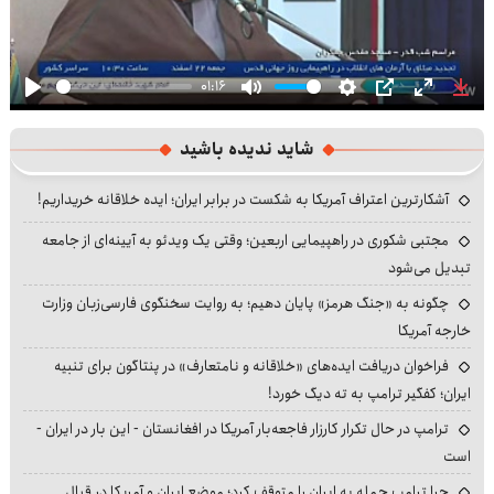
01:16
Play
Mute
Settings
PIP
Enter
Dow
fullscre
شاید ندیده باشید
آشکارترین اعتراف آمریکا به شکست در برابر ایران؛ ایده خلاقانه خریداریم!
مجتبی شکوری در راهپیمایی اربعین؛ وقتی یک ویدئو به آیینه‌ای از جامعه
تبدیل می‌شود
چگونه به «جنگ هرمز» پایان دهیم؛ به روایت سخنگوی فارسی‌زبان وزارت
خارجه آمریکا
فراخوان دریافت ایده‌های «خلاقانه و نامتعارف» در پنتاگون برای تنبیه
ایران؛ کفگیر ترامپ به ته دیگ خورد!
ترامپ در حال تکرار کارزار فاجعه‌بار آمریکا در افغانستان - این بار در ایران -
است
چرا ترامپ حمله به ایران را متوقف کرد؛ موضع ایران و آمریکا در قبال