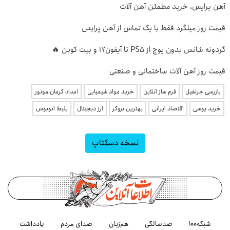
آهن پرایس، خرید مطمئن آهن آلات
قیمت روز میلگرد فقط با یک تماس از آهن پرایس
گردونه شانس بدون پوچ از PS5 تا آیفون17 و بیت کوین 🔥
قیمت روز آهن آلات ساختمانی و صنعتی
بازرسی جرثقیل
فرم ساز آنلاین
خرید مواد شیمیایی
امداد کرمان موتور
خرید یوسی
اقتصاد ایرانی
بهترین بروکر
ارز دیجیتال
بلیط اتوبوس
نسخه دسکتاپ
شبکه۱۰۰
صدسالگی
هم‌زبان
صدای مردم
یادداشت