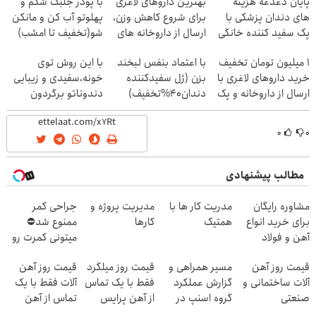
پایان دغدغه هزینه
بهترین داروهای لاغری
با پودر جلبک شکم و
های دندان پزشکی با
برای شروع کاهش وزن،
پهلوتو آب کن و مانکن
پک سفید کننده خانگی
ارسال از داروخانه های
شو(تخفیف تا امشب)
نزدیکت!
1 میلیون تومان تخفیف
با اعتماد بنفس لبخند
با این روش توی
خرید داروهای لاغری با
بزن (ژل سفیدکننده
خونه،سفیدی و زیبایی
ارسال از داروخانه و پک
دندان40%تخفیف)
دندوناتو برگردون
یخ!
(40%off)
۰
۰
مطالب پیشنهادی
مشاوره رایگان
مدریت کار ها با
مدیریت پروژه و
جراحی کمر
برای خرید انواع
همتیک
کارها
ممنوع شد⛔
آهن و فولاد
میتونی کمرت رو
در منزل درمان
قیمت روز آهن
مسیر همراهی و
قیمت روز میلگرد
قیمت روز آهن
کنی! 👈🏻
آلات ساختمانی و
گزارش عملکرد
فقط با یک تماس
آلات فقط با یک
پرسش‌نامه
صنعتی
گروه اسنپ در
از آهن پرایس
تماس از آهن
۱۴۰۴
پرایس