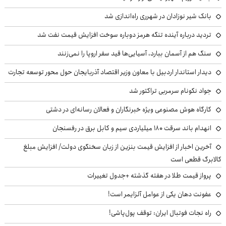
بانک شیر نوزادان در شهرری راه‌اندازی شد
تردید درباره آینده تنگه هرمز دوباره سوخت افزایش قیمت نفت شد
سنگ هم از آسمان ببارد، آسیایی‌ها قید سفر اروپا را نمی‌زنند
دیدار استاندار اردبیل با معاون وزیر اقتصاد آذربایجان حول محور توسعه تجارت
جواد نکونام سرمربی تراکتور شد
کارگاه هوش مصنوعی ویژه خبرنگاران و فعالان رسانه‌ای در دشتی
انهدام باند سرقت ۱۸۰ میلیاردی سیم و کابل برق در رفسنجان
آخرین اخبار از افزایش قیمت بنزین از زبان سخنگوی دولت/ افزایش مبلغ
کالابرگ قطعی است
پرواز قیمت طلا در هفته گذشته +جدول تغییرات
عفونت دهان یکی از عوامل آلزایمر است!
راه نجات فوتبال ایران: توقف پول‌پاشی!