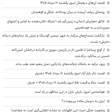
قیمت ارزهای دیجیتال امروز یکشنبه ۱۸ مرداد ۱۴۰۵
روستای پـِیمُد؛ آرمیده در میان رودخانه، جنگل و کوهستان
خالق «هزارپای انسانی» زمین‌گیر شد؛ اعتراف تکان‌دهنده به ام‌اس و اشتهای
سیری‌ناپذیر به خودتخریبی
بازگشت تمساح‌های مرگبار به شهر؛ میسن گودینگ و امیلی راد ستاره‌های دنباله
«خزش» شدند
از کوچ‌ پرماجرا تا طنین تار در پاریس؛ مروری بر کارنامه درخشان امین‌الله
حسین در سالگرد درگذشت
ورود ترکیه به باشگاه جنگنده‌های رادارگریز نسل پنجم؛ هند عقب ماند
قیمت دلار بازار آزاد امروز یکشنبه ۱۸ مرداد ۱۴۰۵ +جدول
قیمت سکه و قیمت طلا امروز یکشنبه ۱۸ مرداد ۱۴۰۵ + جدول
هواشناسی امروز: بارش باران در این مناطق در راه است
ایران به «پیمان مکه» می‌پیوندد؟
وضعیت جنگی است؛ این اظهارات نه نشانه انقلابی‌گری است نه شجاعت!