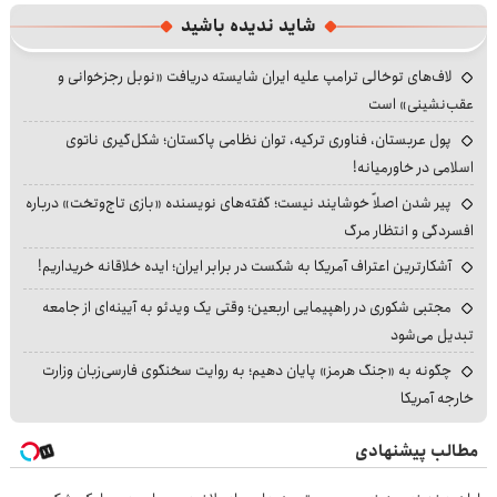
شاید ندیده باشید
لاف‌های توخالی ترامپ علیه ایران شایسته دریافت «نوبل رجزخوانی و
عقب‌نشینی» است
پول عربستان، فناوری ترکیه، توان نظامی پاکستان؛ شکل‌گیری ناتوی
اسلامی در خاورمیانه!
پیر شدن اصلاً خوشایند نیست؛ گفته‌های نویسنده «بازی تاج‌وتخت» درباره
افسردگی و انتظار مرگ
آشکارترین اعتراف آمریکا به شکست در برابر ایران؛ ایده خلاقانه خریداریم!
مجتبی شکوری در راهپیمایی اربعین؛ وقتی یک ویدئو به آیینه‌ای از جامعه
تبدیل می‌شود
چگونه به «جنگ هرمز» پایان دهیم؛ به روایت سخنگوی فارسی‌زبان وزارت
خارجه آمریکا
مطالب پیشنهادی