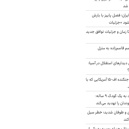
ایران؛ فصل پاییز با بارش
‌شود +جزئیات
کا زمان و جزئیات توافق جدید
سم قاسم‌زاده به منزل
 دیدارهای استقلال در آسیا؛
؟
کابین خلبان و لاشه جنگنده اف-۱۵ آمریکایی که با
حمله سگ‌های ولگرد به یک کودک ۹ ساله؛
دان را تهدید می‌کند
ق و طوفان شدید؛ خطر سیل
کند
رنال: حمله روسیه به یکی از