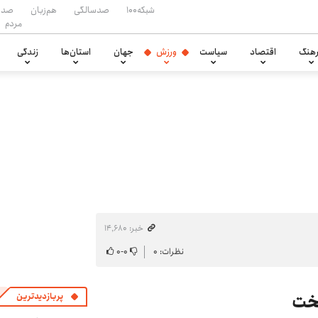
شبکه۱۰۰
صدسالگی
هم‌زبان
صدا
مردم
هنگ
اقتصاد
سیاست
ورزش
جهان
استان‌ها
زندگی
خبر: ۱۴٬۶۸۰
نظرات: ۰
۰
-
۰
یخت
پربازدیدترین