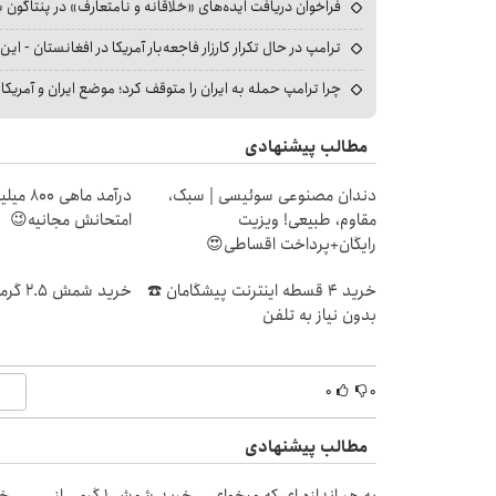
فراخوان دریافت ایده‌های «خلاقانه و نامتعارف» در پنتاگون بر
ترامپ در حال تکرار کارزار فاجعه‌بار آمریکا در افغانستان - این 
چرا ترامپ حمله به ایران را متوقف کرد؛ موضع ایران و آمریک
مطالب پیشنهادی
دندان مصنوعی سوئیسی | سبک،
درآمد ما
مقاوم، طبیعی! ویزیت
امتحانش مجانیه😉
رایگان+پرداخت اقساطی😍
خرید 4 قسطه اینترنت پیشگامان ☎️
خرید شمش 2.5 گرمی از طلاسی 😍
بدون نیاز به تلفن
۰
۰
مطالب پیشنهادی
به هر اندازه ای که میخوای
خرید شمش 1 گرمی از