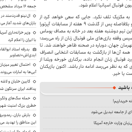
ن فوتبال اسپانیا اعلام شود.
جمعه ۱۶ مرداد مشخص شد
ال‌نینو قدرت‌مند در 
 به مکزیک تلف نکرد. جایی که سعی خواهد کرد از
باران‌های شدید آغاز می
همه چیز‌هایی که در هفته‌های اخیر رخ داده، فرار کند. او بلافاصله پس از گذشت ۹ هفته از مسابقات آپرتورا
. این تیم دوشنبه هفته بعد در خانه به مصاف پوماس
وزیر خزانه‌داری آمری
پس وقفه بازی‌های ملی فوتبال زنان از راه می‌رسد؛
با ایران را اعلام کرد
موسو، و همچنین ۲۲ بازیکن تیم قهرمان جهان، دوباره در صحنه ظاهر خواهند شد. تا
بدرقه استاد ابوالقا
همه آن‌ها از بازگشت به مسابقات انتخابی انصراف
ابدی‌اش+تصاویر
 فوتبال زنان انجام داده، برکناری خورخه ویلدا از
احتمال تغییر میزبان
ه به نظر می‌رسد ادامه دار باشد. اکنون بازیکنان
آبی‌ها به امارات می‌روند
ست یا خیر.
 باشید
پدافند ایران سرنگون شد
نه خریداریم!
خطری بزرگ امنیت شهرون
ای از جامعه تبدیل می‌شود
بارش باران، رعدوبر
این مناطق را تهدید می‌
بان وزارت خارجه آمریکا
ادعای وال‌استریت ژو