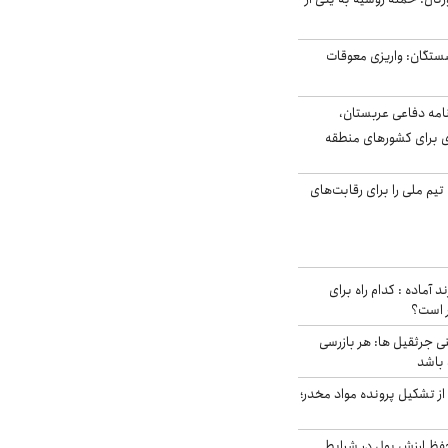
ستگان: واریزی معوقات
امه دفاعی عربستان،
ی برای کشورهای منطقه
تیم ملی را برای رقابت‌های
د آماده : کدام راه برای
ر است؟
ی جرثقیل ها: هر بازرسی
 باشد
از تشکیل پرونده مواد مخدر؛
فظ ارزش پول در شرایط