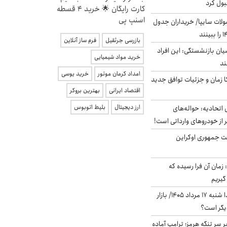
بول کرد
کارت رایگان 🌟 خرید 4 قسطه
اسنپ پی
لات سایپا/ خریداران جدول
بازرسی جرثقیل
فرم ساز آنلاین
یان بازنشستگی: این افراد
خرید مواد شیمیایی
امداد کرمان موتور
خرید یوسی
کا زمان و جزئیات توافق جدید
اقتصاد ایرانی
بهترین بروکر
ارز دیجیتال
بلیط اتوبوس
تحادیه: حواله‌های
 از خودروهای وارداتی است!
ست جمهوری اوکراین
 زمان آن فرا رسیده که
گیریم
پیش‌بینی بورس فردا شنبه ۱۷ مرداد ۱۴۰۵/ بازار
یگر است؟
ر سر تنگه هرمز؛ ترامپ آماده