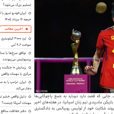
تسلیم بزرگ می‌شود؟
ایران‌خودرو امروز با
جمعه ۱۶ مرداد ۱۴۰۵
آخرین مطالب
سوخت ۹.۶ تُنی
توافق سرخ‌ها با ستا
پرسپولیس می‌پیوندد
رزمایش ۱۰ جن
مرکزی با مهمات واقعی
دچار می‌کند
جایی که قصد دارد دوباره به جمع پاچوکایی‌ها
دلیل واقعی خشم ترا
ازیکن مادریدی تیم زنان اسپانیا، در هفته‌های اخیر
مهمات آمریکا چیست؟
 روند شکایت خود از لوئیس روبیالس به دادگستری
دفتر حفاظت منافع ای