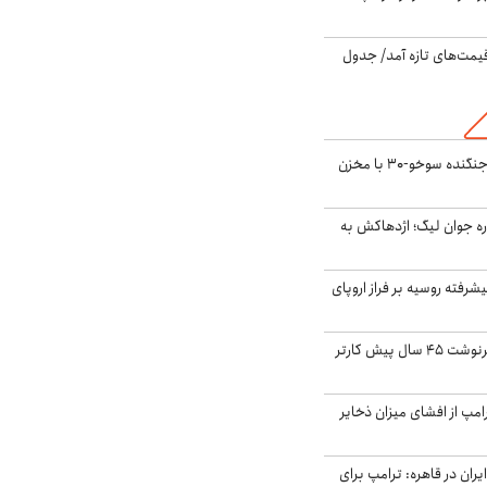
 قیمت‌های تازه آمد/ جدول
بُرد ۳۰۰۰ کیلومتری جنگنده سوخو-۳۰ با مخزن
ره جوان لیگ؛ اژدهاکش به
گنده پیشرفته روسیه بر فراز اروپای
ایران، ترامپ را به سرنوشت ۴۵ سال پیش کارتر
مپ از افشای میزان ذخایر
ران در قاهره: ترامپ برای