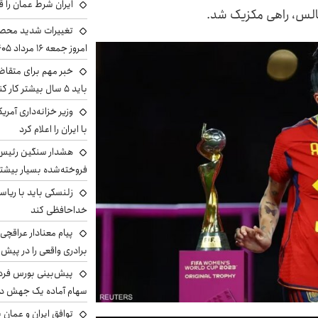
ایران شرط عمان را ق
الس، راهی مکزیک شد.
تغییرات شدید محصو
امروز جمعه ۱۶ مرداد ۱۴۰۵ را ببینند
خبر مهم برای متقاض
باید ۵ سال بیشتر کار کنند
وزیر خزانه‌داری آمری
با ایران را اعلام کرد
هشدار سنگین رئیس ا
فروخته‌شده بسیار بیشتر
زلنسکی باید با ریا
خداحافظی کند
پیام معنادار عراقچی:
برادری واقعی را در پیش 
سهام آماده یک جهش د
توافق ایران و عمان ب