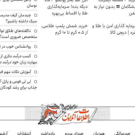
نوسان
شگامان ☎️ بدون نیاز به
دیگه بده! سرمایه‌گذاری
فن
طلا با اقساط بی‌بهره
چیدمان کیف مدرسه؛
سبک داشته باشیم؟
مایه گذاری امن با طلا و
خرید شمش پلمپ طلاسی،
ناگفته‌های طلاق توا
ره | دیجی کالا
از ۰.۵ گرم تا ۱۰ گرم
متخصص ضروری است؟
روانشناس خوب در ت
کسب درآمد دلاری از 
مهارت زبان خود درآمد د
آموزش نکات مهم قبل 
لی لی فومی و پازل آ
جذاب برای رشد کودکان
صدسالگی
هم‌زبان
صدای مردم
یادداشت
انتشارات
آرشیو