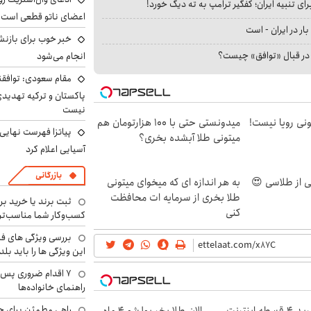
ای تنبیه ایران؛ کفگیر ترامپ به ته دیگ خورد!
اعضای ناتو قطعی است
بار در ایران - است
خبر خوب برای بازنش
ا در قبال «توافق» چیست؟
انجام می‌شود
مقام سعودی: توافقن
پاکستان و ترکیه تهدید
نیست
هی 800 میلیونی رویا نیست!
میدونستی حتی با ۱۰۰ هزارتومان هم
پیاتزا فهرست نهایی 
میتونی طلا آبشده بخری؟
آسیایی اعلام کرد
بازرگانی
به هر اندازه ای که میخوای میتونی
طلا بخری از سرمایه ات محافظت
ثبت برند یا خرید برن
کنی
کسب‌وکار شما مناسب‌ت
بررسی ویژگی های فن
این ویژگی ها را باید بلد
۷ اقدام ضروری پس 
راهنمای خانواده‌ها
راهی مطمئن برای ح
خرید 4 قسطه اینترنت
الان طلا بخر پولشو 4 ماه