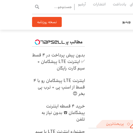
ی
یادداشت
انتشارات
آرشیو
ویدیو
نسخه روزنامه
مطالب پیشنهادی
بدون پیش پرداخت در 4 قسط
✅ اینترنت LTE پیشگامان +
سیم کارت رایگان
اینترنت LTE پیشگامان رو با 4
قسط از اسنپ پی + ترب پی
بخر 😍
خرید 4 قسطه اینترنت
پیشگامان ☎️ بدون نیاز به
تلفن
پربحث‌ترین
جشنواره اینترنت LTE با سیم