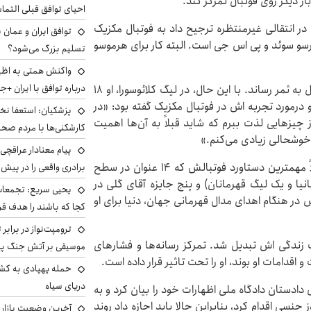
ار دیگر روی فوتبال تمرکز کند.
احیای توافق قبلی التما
در انتقالی غیرمنتظره ترجیح داد به فوتبال مکزیک
توافق ایران و عمان ب
یرسو سوئد و پی اس جی است. البته کار برای هرموسو
تسلیم بزرگ می‌شود؟
واکنش همتی به اظهار
درباره توافق با ایران +ج
او فصل قبل در لیگ آپرتورا هفت بازی انجام داد و یک گل به ثمر رساند. با این حال، در لیگ کلائوسورا، او ۱۸
موسو درمورد تجربه اش در فوتبال مکزیک گفته بود: «در
پزشکیان: استعفا نخوا
چیز‌هایی لذت ببرم که شاید قبلاً به آن‌ها اهمیت
کارشکنی‌ها با مردم صح
 خوشحالی زیادی می‌کنم.»
پیام معنادار عراقچی:
جنی در ۲۰ آگوست با اسپانیا قهرمان جهان شد، احتمالاً مهمترین دستاورد فوتبالش که ۱۴ عنوان در سطح
برادری واقعی را در پیش 
ا و یک لیگ قهرمانان) و پنج جایزه آقای گلی در
یحیی سریع: تجمعات 
س در هنگام اهدای مدال قهرمانی جهان، دنیا برای او
کجا که باشند را هدف قر
ترومپت‌نواز در برابر 
زندگی اش تبدیل شد. تمرکز رسانه‌ها و فشار‌های
موسیقی بر آتش جنگ پیر
 اقدامات او بوند، او را تحت تاثیر قرار داده است.
حمله پهپادی به کشت
دریای سیاه
دادستان دادگاه ملی اظهارات خود را بیان کرد و به
سی اقدام کرد، بنابراین حالا باید اجازه داد روند
آخرین وضعیت بازار ار