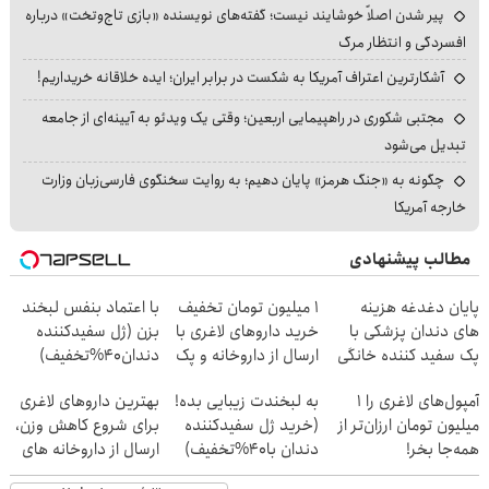
پیر شدن اصلاً خوشایند نیست؛ گفته‌های نویسنده «بازی تاج‌وتخت» درباره
افسردگی و انتظار مرگ
آشکارترین اعتراف آمریکا به شکست در برابر ایران؛ ایده خلاقانه خریداریم!
مجتبی شکوری در راهپیمایی اربعین؛ وقتی یک ویدئو به آیینه‌ای از جامعه
تبدیل می‌شود
چگونه به «جنگ هرمز» پایان دهیم؛ به روایت سخنگوی فارسی‌زبان وزارت
خارجه آمریکا
مطالب پیشنهادی
پایان دغدغه هزینه
1 میلیون تومان تخفیف
با اعتماد بنفس لبخند
های دندان پزشکی با
خرید داروهای لاغری با
بزن (ژل سفیدکننده
پک سفید کننده خانگی
ارسال از داروخانه و پک
دندان40%تخفیف)
یخ!
آمپول‌های لاغری را ۱
به لبخندت زیبایی بده!
بهترین داروهای لاغری
میلیون تومان ارزان‌تر از
(خرید ژل سفیدکننده
برای شروع کاهش وزن،
همه‌جا بخر!
دندان با40%تخفیف)
ارسال از داروخانه های
نزدیکت!