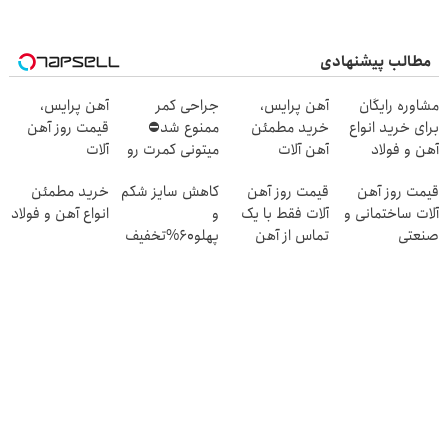
مطالب پیشنهادی
مشاوره رایگان
آهن پرایس،
جراحی کمر
آهن پرایس،
برای خرید انواع
خرید مطمئن
ممنوع شد⛔
قیمت روز آهن
آهن و فولاد
آهن آلات
میتونی کمرت رو
آلات
در منزل درمان
قیمت روز آهن
قیمت روز آهن
کاهش سایز شکم
خرید مطمئن
کنی! 👈🏻
آلات ساختمانی و
آلات فقط با یک
و
انواع آهن و فولاد
پرسش‌نامه
صنعتی
تماس از آهن
پهلو60%تخفیف
پرایس
چربیسوز گیاهی