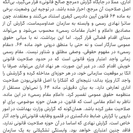
اداری، عملا در جایگاه گزارش «مرجع صالح قانونی» قرار می‌گیرد، بی‌آنکه
اصل صلاحیت آن مرجع، احراز شده باشد. در توجیه این وضعیت، برخی
به ماده ۶۴ قانون آیین دادرسی کیفری استناد می‌کنند و معتقدند چون
ساترا نهادی رسمی و وابسته به سازمان صداوسیماست، گزارش آن از
مصادیق «اعلام و اخبار مقامات رسمی» محسوب می‌شود و می‌تواند
مبنای اقدام قضائی قرار گیرد. اما این برداشت، نه با مبانی حقوق
عمومی سازگار است و نه حتی با منطق درونی خود ماده ۶۴. «مقام
رسمی» در مفهوم حقوقی، وصفی مطلق و شناور نیست. مقام رسمی
زمانی واجد اعتبار ویژه قانونی است که در حدود صلاحیت قانونی
خویش اقدام کند. در غیر این صورت، هر نهاد اداری می‌تواند صرفا با
اتکا بر موقعیت سازمانی خود، در هر حوزه‌ای مداخله کرده و گزارشش را
واجد آثار ویژه بداند؛ نتیجه‌ای که آشکارا با اصل قانونی‌بودن صلاحیت
اداری تعارض دارد. به بیان دقیق‌تر، ماده ۶۴ را نمی‌توان مستقل از
منظومه حقوق عمومی تفسیر کرد. «اعلام مقام رسمی» در این ماده،
ناظر به اعلام مقامی است که قانون، در همان حوزه موضوعی، برای او
صلاحیت مقرر کرده باشد. همان‌گونه که گزارش وزارت بهداشت در امور
دارویی یا گزارش ضابط دادگستری در قلمرو وظایف قانونی‌اش واجد آثار
خاص است، گزارش نهادی که اساسا در آن حوزه صلاحیت قانونی ندارد،
فاقد چنین اعتباری خواهد بود. وابستگی تشکیلاتی به یک سازمان