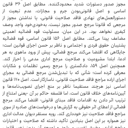
مجوز صدور دستورات شدید محدودکننده. مطابق اصل ۳۶ قانون
اساسی و اصل قانونی‌بودن جرم و مجازات، عدم تبعیت از
دستورالعمل‌های نهادی فاقد صلاحیت قانونی، یا نداشتن مجوز از
مرجعی که قانونا مرجع صدور مجوز نیست، به‌خودی‌خود واجد وصف
کیفری نخواهد بود. در این میان، مسئولیت قوه قضائیه اهمیتی
مضاعف پیدا می‌کند. مطابق اصل ۱۵۶ قانون اساسی، قوه قضائیه
پشتیبان حقوق فردی و اجتماعی و ناظر بر حسن اجرای قوانین است؛
جایگاهی که اقتضا می‌کند مرجع قضائی، پیش از ورود ماهوی به هر
ادعا، ابتدا مشروعیت و صلاحیت مرجع اداری مدعی را احراز کند.
همچنین اصل ۱۵۹، دادگستری را مرجع رسمی تظلمات و شکایات
معرفی کرده است؛ شأنی که با تبدیل‌شدن مرجع قضائی به مجرای
اجرای اراده مراجع فاقد صلاحیت قانونی، ناسازگار است. اصل ۱۷۰ قانون
اساسی نیز هرچند مستقیما ناظر بر منع اجرای تصویب‌نامه‌ها و
آیین‌نامه‌های خلاف قانون است، اما فلسفه حاکم بر آن -یعنی امتناع از
ترتیب اثر دادن به اقدامات فاقد مبنای قانونی-‌ اقتضا می‌کند مرجع
قضائی از اعطای اثر حقوقی به گزارش‌ها و درخواست‌های صادره از سوی
مراجع فاقد صلاحیت نیز خودداری کند. رویه مستقر دیوان عدالت اداری
نیز همواره بر این اصل بنیادین تأکید داشته که صلاحیت و اختیارات
مراجع اداری، مضیق تفسیر می‌شود و توسعه آن بدون نص قانونی