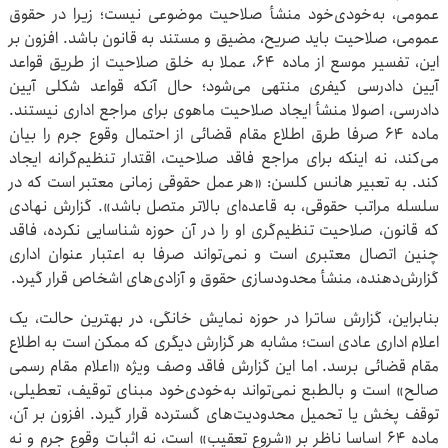
عمومی، به‌خودی‌خود منشأ صلاحیت موضوعی نیست؛ زیرا در حقوق
عمومی، صلاحیت باید صریح، مضیق و مستند به قانون باشد. افزون بر
این، تفسیر موسع از ماده ۶۴، عملا به خلق صلاحیت از طریق قواعد
آیین دادرسی کیفری منتهی می‌شود؛ حال آنکه قواعد شکلی آیین
دادرسی، اصولا منشأ ایجاد صلاحیت ماهوی برای مراجع اداری نیستند.
ماده ۶۴ صرفا طرق اطلاع مقام قضائی از احتمال وقوع جرم را بیان
می‌کند، نه اینکه برای مراجع فاقد صلاحیت، اقتدار تنظیم‌گرانه ایجاد
کند. به تعبیر هانس کلسن: «هر عمل حقوقی زمانی معتبر است که در
سلسله مراتب حقوقی، به قاعده‌ای بالاتر متصل باشد». گزارش نهادی
که قانون، صلاحیت تنظیم‌گری او را در آن حوزه شناسایی نکرده، فاقد
چنین اتصال معتبری است و نمی‌تواند صرفا به اعتبار عنوان اداری
گزارش‌دهنده، منشأ محدودسازی حقوق و آزادی‌های اشخاص قرار گیرد.
بنابراین، گزارش ساترا در حوزه نمایش خانگی، در بهترین حالت، یک
اعلام اداری عادی است؛ مشابه هر گزارش دیگری که ممکن است به اطلاع
مقام قضائی برسد. اما این گزارش‌ فاقد وصف ویژه «اعلام مقام رسمی
صالح» است و بالطبع‌ نمی‌تواند به‌خودی‌خود مبنای توقیف، تعطیلی،
توقف پخش یا تحمیل محدودیت‌های گسترده قرار گیرد. افزون بر آن،
ماده ۶۴ اساسا ناظر بر «شروع تعقیب» است، نه اثبات وقوع جرم و نه