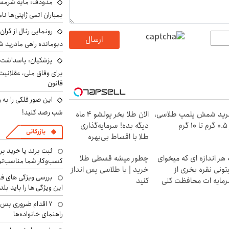
مدودف: مایه شرمسا
بمباران اتمی ژاپنی‌ها نام
رونمایی رئال از گرا
ارسال
دیومانده راهی مادرید ش
پزشکیان: پاسداشت 
برای وفاق ملی، عقلانیت
قانون
این صور فلکی را به ر
شب رصد کنید!
ید شمش پلمپ طلاسی،
الان طلا بخر پولشو 4 ماه
۱ گرم
دیگه بده! سرمایه‌گذاری
بازرگانی
طلا با اقساط بی‌بهره
ثبت برند یا خرید برن
 هر اندازه ای که میخوای
چطور میشه قسطی طلا
کسب‌وکار شما مناسب‌ت
تونی نقره بخری از
خرید | با طلاسی پس انداز
بررسی ویژگی های فن
مایه ات محافظت کنی
کنید
این ویژگی ها را باید بلد
۷ اقدام ضروری پس 
راهنمای خانواده‌ها