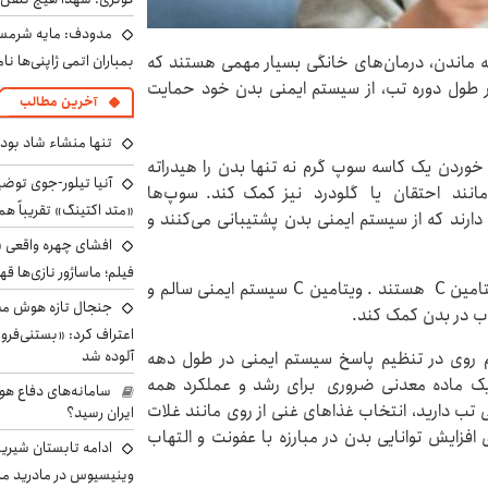
مدودف: مایه شرمسا
 ماندن، درمان‌های خانگی بسیار مهمی هستند که
بمباران اتمی ژاپنی‌ها نام
 طول دوره تب، از سیستم ایمنی بدن خود حمایت
آخرین مطالب
تنها منشاء شاد بو
، خوردن یک کاسه سوپ گرم نه تنها بدن را هیدراته
آنیا تیلور-جوی توضی
، مانند احتقان یا گلودرد نیز کمک کند. سوپ‌ها
«متد اکتینگ» تقریباً 
ارند که از سیستم ایمنی بدن پشتیبانی می‌کنند و
افشای چهره واقعی «
فیلم؛ ماساژور نازی‌ها قه
میوه و سبزیجات| میوه‌ها و سبزیجات بهترین منابع ویتامین C هستند . ویتامین C سیستم ایمنی سالم و
جنجال تازه هوش مصن
اب در بدن کمک کند.
اعتراف کرد: «بستنی‌ف
آلوده شد
 روی در تنظیم پاسخ سیستم ایمنی در طول دهه
یک ماده معدنی ضروری برای رشد و عملکرد همه
سامانه‌های دفاع هو
تب دارید، انتخاب غذاهای غنی از روی مانند غلات
ایران رسید؟
افزایش توانایی بدن در مبارزه با عفونت و التهاب
ادامه تابستان شیرین
وینیسیوس در مادرید م