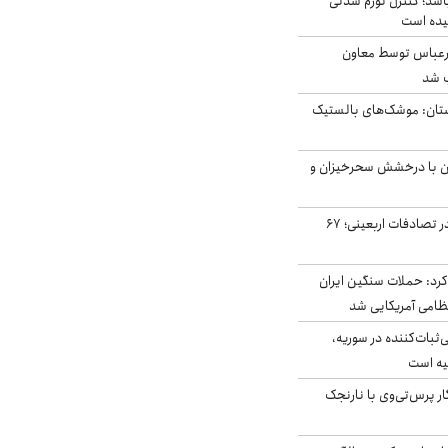
اشد؛ کنترل تورم شدنی
یده است
رعباس توسط معاون
ب شد
تان: موشک‌های بالستیک
ان با درخشش سحرخیزان و
جان باختن ۲۴ زائر در تصادفات اربعینی؛ ۶۷
رد: حملات سنگین ایران
‌ثبات‌کننده در سوریه،
یه است
ار پرس‌تی‌وی با نارنجک