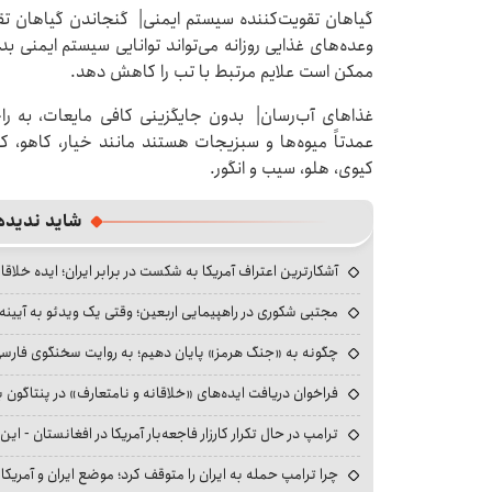
گیاهان تقویت‌کننده سیستم ایمنی| گنجاندن گیاهان تق
وعده‌های غذایی روزانه می‌تواند توانایی سیستم ایمنی ب
ممکن است علایم مرتبط با تب را کاهش دهد.
غذاهای آب‌رسان| بدون جایگزینی کافی مایعات، به را
عمدتاً میوه‌ها و سبزیجات هستند مانند خیار، کاهو، ک
کیوی، هلو، سیب و انگور.
شاید ندیده
آشکارترین اعتراف آمریکا به شکست در برابر ایران؛ ایده خلاقا
مجتبی شکوری در راهپیمایی اربعین؛ وقتی یک ویدئو به آیینه‌
چگونه به «جنگ هرمز» پایان دهیم؛ به روایت سخنگوی فارسی‌ز
فراخوان دریافت ایده‌های «خلاقانه و نامتعارف» در پنتاگون بر
ترامپ در حال تکرار کارزار فاجعه‌بار آمریکا در افغانستان - این 
چرا ترامپ حمله به ایران را متوقف کرد؛ موضع ایران و آمریک