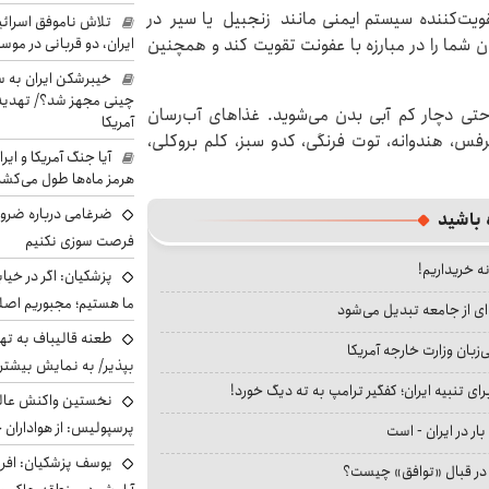
ویت‌کننده سیستم ایمنی مانند زنجبیل یا سیر در
تلاش ناموفق اسرائی
دن شما را در مبارزه با عفونت تقویت کند و همچنین
ایران، دو قربانی در موس
خیبرشکن ایران به س
چینی مجهز شد؟/ تهدید 
حتی دچار کم آبی بدن می‌شوید. غذاهای آب‌رسان
آمریکا
رفس، هندوانه، توت فرنگی، کدو سبز، کلم بروکلی،
آیا جنگ آمریکا و ای
هرمز ماه‌ها طول می‌کش
ضرغامی درباره ضرور
 باشید
فرصت سوزی نکنیم
نه خریداریم!
پزشکیان: اگر در خی
ما هستیم؛ مجبوریم اصلا
ای از جامعه تبدیل می‌شود
طعنه قالیباف به ته
بان وزارت خارجه آمریکا
بپذیر/ به نمایش بیشتری
ای تنبیه ایران؛ کفگیر ترامپ به ته دیگ خورد!
نخستین واکنش عالی
پرسپولیس: از هواداران 
بار در ایران - است
یوسف پزشکیان: افرا
ا در قبال «توافق» چیست؟