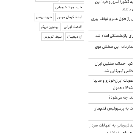
ه کشور/ امروز و فردا این
خرید مواد شیمیایی
 باشند
امداد کرمان موتور
خرید یوسی
بلژیکی راز طول عمر و توقف پیری
اقتصاد ایرانی
بهترین بروکر
ی بازنشستگی اعلام شد
ارز دیجیتال
بلیط اتوبوس
ار داد: این سخنان بوی
رد: حملات سنگین ایران
لات ایران‌خودرو و سایپا
ند، چه می‌شود؟
ت به پرسپولیس قدم‌های
لاریجانی به اظهارات سردار
همراهی نداشتند