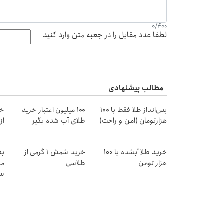
0
/
400
لطفا عدد مقابل را در جعبه متن وارد کنید
مطالب پیشنهادی
پس‌انداز طلا فقط با ۱۰۰
100 میلیون اعتبار خرید
خر
هزارتومان (امن و راحت)
طلای آب شده بگیر
از ۰.۵ گرم تا ۰
خرید طلا آبشده با 100
خرید شمش 1 گرمی از
به
هزار تومن
طلاسی
می
سر