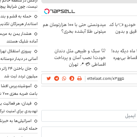
آرامش در منطقه حاکم ب
نیست، چون شرایط پیچ
حمله به قشم و بند
استاندار هرمزگان تکذی
 خودرو 👈با کد
میدونستی حتی با ۱۰۰ هزارتومان هم
قیق و بدون
میتونی طلا آبشده بخری؟
هشدار یمن به عربس
آماده شلیک هستند
الان طلا بخر پولشو 4 ماه دیگه بده!
🦷 سبک و طبیعی مثل دندان
پیروزی استقلال تهر
اقساط بی‌بهره
خودت! نصب آسان و پرداخت
آسانی در دیدار دوستانه
اقساطی 💳 📍 تهران
میلیون تردد ثبت شد
آسوشیتدپرس افشا ک
باعث ضربه مغزی ۷۰۰ نظامی آمریکایی شد
فیدان: هر فعالیت بی
تهدیدی برای امنیت ترک
اسرائیلی‌ها به خبرنگ
حمله کردند