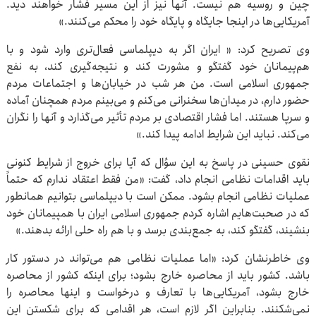
چین و روسیه هم نیست. آنها نیز از این مسیر فشار خواهند دید.
آمریکایی‌ها در اینجا جایگاه و پایگاه خود را محکم می‌کنند.»
وی تصریح کرد: « ایران اگر به دیپلماسی فعال‌تری وارد شود و با
هم‌پیمانان خود گفتگو و مشورت کند و نتیجه‌گیری کند، به نفع
جمهوری اسلامی است. من هر شب در خیابان‌ها و اجتماعات مردم
حضور دارم، در میدان‌ها سخنرانی می‌کنم و می‌بینم مردم همچنان آماده
و سرپا هستند. اما فشار اقتصادی بر مردم تأثیر می‌گذارد و آنها را نگران
می‌کند. نباید این شرایط ادامه پیدا کند.»
نقوی حسینی در پاسخ به این سؤال که آیا برای خروج از شرایط کنونی
باید اقدامات نظامی انجام داد، گفت: «من فقط اعتقاد ندارم که حتماً
عملیات نظامی انجام بشود. ممکن است با دیپلماسی بتوانیم همانطور
که در صحبت‌هایم اشاره کردم جمهوری اسلامی ایران با همپیمانان خود
بنشیند، گفتگو کند، به جمع‌بندی برسد و با هم راه حلی ارائه بدهند.»
وی خاطرنشان کرد: «اما عملیات نظامی هم می‌تواند در دستور کار
باشد. کشور باید از محاصره خارج بشود؛ برای اینکه کشور از محاصره
خارج بشود، آمریکایی‌ها با تعارف و درخواست و اینها محاصره را
نمی‌شکنند. بنابراین اگر لازم است، هر اقدامی که برای شکستن این