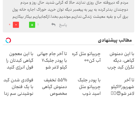
مردم که دیروقته حال روزی ندارند حالا که گرانی شدید حال روز و مردم
دوچندان بدتر کرده به پیر به پیغمبر دیگه توان خرید خوراک اجاره خانه پول
برق آب و بقیه معیشت زندگی.نداریم.موندیم.بخدا.ازکجا‌بیاریم‌ بیکار بیکاریم
پاسخ
0
1
مطالب پیشنهادی
با این دمنوش
چربیاتو مثل کره
تا آخر جام جهانی
با این معجون
گیاهی، دیگه
آب کن👀
با پودر جلبک7
گیاهی کبدتان را
نگران کبد چرب
کیلو لاغر شو
فول انرژی کنید
نباش!
تا آخر
با پودر جلبک
55% تخفیف
فولادی شدن کبد
شهریور12کیلو
چربیاتو مثل
دمنوش گیاهی
با یک فنجان
لاغر شو😍👌🏻
اسید ذوب
مخصوص
نوشیدنی سم زدا
کن(تخفیف تا
کبد(بزن اینجا)
امشب)