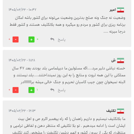
امیر
۱۰:۴۷ - ۱۴۰۵/۰۲/۲۲
وضعیت نه جنگ ونه صلح بدترین وضعیت می‌تونه برای کشور باشه امکان
برنامه ریزی برای کشور و مردم رو میگیره و همه بلاتکلیف هستند و کشور فقط
درجا میرنه ....
پاسخ
0
0
ش
۱۱:۲۸ - ۱۴۰۵/۰۲/۲۲
خسته نباشی دلیر مرد....اگه مسئولین ما دیپلماسی بلد بودند بعد 47 سال
مملکتی با این همه ثروت و منابع را به این روز نمینداختند....بلد نیستند و
البته نمیخوان چون جیب کاسبان تحریم و جنگ خالی میشه براااااااادر
پاسخ
0
1
تکلیف
۱۲:۱۳ - ۱۴۰۵/۰۲/۲۲
ما بلاتکلیف نیستیم و داریم راهمان را که راه پیغمبر اکرم ص و اهل بیت
ایشان است را ادامه میدهیم . تو بلا تکلیفی که منتظر دهن و لفاظی ترامپی و
منتظری که یکی از بیرون کشور و انهم دشمن تکلیفت را مشخص کند تکلیف