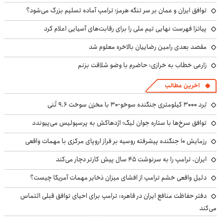
توافق ایران و عمان بر سر تنگه هرمز؛ ترامپ آماده تسلیم بزرگ می‌شود؟
پیاتزا فهرست نهایی تیم ملی را برای رقابت‌های آسیایی اعلام کرد
مقصد بعدی رامین رضاییان بالاخره معلوم شد
زارعی خطاب به خرازی: حاضرم با وضو شلاقت بزنم
آخرین مطالب
بُرد ۳۰۰۰ کیلومتری جنگنده سوخو-۳۰ با مخزن سوخت ۹.۶ تُنی
توافق سرخ‌ها با ستاره جوان لیگ؛ اژدهاکش به پرسپولیس می‌پیوندد
رزمایش ۱۰ جنگنده پیشرفته روسیه بر فراز اروپای مرکزی با مهمات واقعی
ایران، ترامپ را به سرنوشت ۴۵ سال پیش کارتر دچار می‌کند
دلیل واقعی خشم ترامپ از افشای میزان ذخایر مهمات آمریکا چیست؟
دفتر حفاظت منافع ایران در قاهره: ترامپ برای احیای توافق قبلی التماس
می‌کند