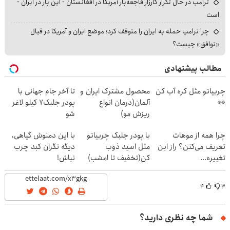
ترامپ در حال تکرار کارزار فاجعه‌بار آمریکا در افغانستان - این بار در ایران -
است
چرا ترامپ حمله به ایران را متوقف کرد؛ موضع ایران و آمریکا در قبال
«توافق» چیست؟
مطالب پیشنهادی
چربیاتو مثل کره آب کن
محصول مشترک ایران و
تا آخر جام جهانی با
👀
آلمان(درمان انواع
پودر جلبک7 کیلو لاغر
ریزش مو)
شو
چرا همه از موهات
با پودر جلبک چربیاتو
با این دمنوش گیاهی،
تعریف می‌کنن؟ راز این
مثل اسید ذوب
دیگه نگران کبد چرب
تغییره...
کن(تخفیف تا امشب)
نباش!
۴
۳
شما چه نظری دارید؟