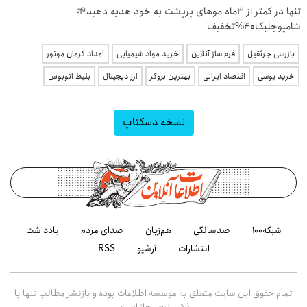
تنها در کمتر از 3ماه موهای پرپشت به خود هدیه دهید🌱
شامپوجلبک40%تخفیف
بازرسی جرثقیل
فرم ساز آنلاین
خرید مواد شیمیایی
امداد کرمان موتور
خرید یوسی
اقتصاد ایرانی
بهترین بروکر
ارز دیجیتال
بلیط اتوبوس
نسخه دسکتاپ
شبکه۱۰۰
صدسالگی
هم‌زبان
صدای مردم
یادداشت
انتشارات
آرشیو
RSS
تمام حقوق این سایت متعلق به موسسه اطلاعات بوده و بازنشر مطالب تنها با
ذکر منبع مجاز است.