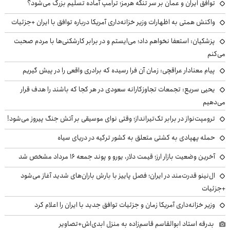
توافق ایران و عمان بر سر تنگه هرمز؛ ترامپ آماده تسلیم بزرگ می‌شود؟
واکنش همتی به اظهارات وزیر خزانه‌داری آمریکا درباره توافق با ایران +جزئیات
پزشکیان: استعفا نخواهم داد؛ می‌ایستم و در برابر کارشکنی‌ها با مردم صحبت
می‌کنم
پیام معنادار عراقچی: زمان آن فرا رسیده که برادری واقعی را در پیش گیریم
یحیی سریع: تجمعات تجاوزکارانه سعودی در هر کجا که باشند را هدف قرار
می‌دهیم
ترومپت‌نواز در برابر تک‌تیرانداز؛ وقتی نوای موسیقی بر آتش جنگ پیروز می‌شود!
حمله پهپادی به کشتی متعلق به کشور ترکیه در دریای سیاه
آخرین وضعیت بازار ارز؛ قیمت دلار، یورو و پوند جمعه ۱۶ مرداد مشخص شد
ال‌نینو قدرت‌مند در ایران؛ فصل پاییز با بارش باران‌های شدید آغاز می‌شود
+جزئیات
وزیر خزانه‌داری آمریکا زمان و جزئیات توافق جدید با ایران را اعلام کرد
بدرقه استاد ابوالقاسم قاسم‌زاده به منزل ابدی‌اش+تصاویر