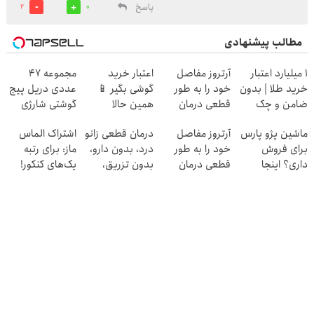
پاسخ
2
0
مطالب پیشنهادی
۱ میلیارد اعتبار
آرتروز مفاصل
اعتبار خرید
مجموعه 47
خرید طلا | بدون
خود را به طور
گوشی بگیر 📱
عددی دریل پیچ
ضامن و چک
قطعی درمان
همین حالا
گوشتی شارژی
کنید!
درخواست اعتبار
(تخفیف به مدت
ماشین پژو پارس
آرتروز مفاصل
درمان قطعی زانو
اشتراک الماس
◂پرسش‌نامه▸
بده 🎯
محدود)
برای فروش
خود را به طور
درد، بدون دارو،
ماز: برای رتبه
داری؟ اینجا
قطعی درمان
بدون تزریق،
یک‌های کنکور!
سریع بفروشش
کنید!
بدون جراحی!
◗پرسش‌نامه◖
(پرسش‌نامه)