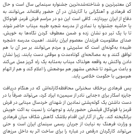
کن معتبرترین و شناخته‌شده‌ترین جشنواره سینمایی سال است و حال
که فرهادی و آهنگرانی با آثارشان در آن حضور یافته‌اند می‌توانند به
دفاع از ایران بپردازند. کافی است این دو در مراسم فرش قرمز، فوتوکال
یا حاشیه جشنواره با نمادی از مدرسه شجره طیبه میناب حاضر شوند
تا با یک تیر دو نشان ‌زده و ضمن معطوف کردن نگاه‌ها به خویش،
صدای مظلومیت فرزندان معصوم ایران باشند. اهمیت مدرسه «شجره
طیبه» به‌گونه‌ای است که سلبریتی و مردم می‌توانند بر سر آن با هم
توافق کنند و به مصالحه‌ای کوتاه‌مدت و موقتی دست یابند، زیرا نشان
دادن واکنش به واقعه هولناک میناب به‌مثابه یک راه گریز عمل می‌کند
و باعث می‌شود تا شخص مشهور هم موضعش را اعلام کند و هم از اتهام
هم‌سویی با حکومت خلاصی یابد.
پس فرهادی برخلاف سخنرانی محافظه‌کارانه‌اش که در هنگام دریافت
جایزه اسکار برای «جدایی نادر از سیمین» ایراد کرد، می‌تواند صرفاً با در
دست داشتن یک کوله‌پشتی نمادین از شهدای خردسال مینابی در فرش
قرمز یا فوتوکال فیلمش حضور یابد و توجهات را نسبت به اکت خویش
برانگیخته کند. یکی از آثار این اقدام بلاشک کاهش شکاف میان فرهادی
و وزارت فرهنگ به نیابت از جریان رسمی سینمای ایران است و حتی
می‌تواند کارگردان «رقص در غبار» را برای ساخت اثر به داخل مرزهای