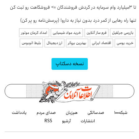
تا 3میلیارد وام سرمایه در گردش فروشندگان => فروشگاهت رو ثبت کن
تنها راه رهایی از کمر درد بدون نیاز به دارو! (پرسش‌نامه رو پر کن)
بازرسی جرثقیل
فرم ساز آنلاین
خرید مواد شیمیایی
امداد کرمان موتور
خرید یوسی
اقتصاد ایرانی
بهترین بروکر
ارز دیجیتال
بلیط اتوبوس
نسخه دسکتاپ
شبکه۱۰۰
صدسالگی
هم‌زبان
صدای مردم
یادداشت
انتشارات
آرشیو
RSS