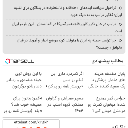
فراخوان دریافت ایده‌های «خلاقانه و نامتعارف» در پنتاگون برای تنبیه
ایران؛ کفگیر ترامپ به ته دیگ خورد!
ترامپ در حال تکرار کارزار فاجعه‌بار آمریکا در افغانستان - این بار در ایران -
است
چرا ترامپ حمله به ایران را متوقف کرد؛ موضع ایران و آمریکا در قبال
«توافق» چیست؟
مطالب پیشنهادی
پایان دغدغه هزینه
اگر کمردرد داری این
با این روش توی
های دندان پزشکی با
فیلم رو ببین!
خونه،سفیدی و زیبایی
پک سفید کننده خانگی
◗پرسش‌نامه رو پر کن◖
دندوناتو برگردون
(40%off)
جراحی کمر ممنوع
مسیر همراهی و گزارش
◂کمردردتون برای
شده! میخوای کمرت رو
عملکرد گروه اسنپ در
همیشه خوب شد؟
در منزل درمان کنی؟
۱۴۰۴
◂بله! (پرسش‌نامه رو پر
((پرسش‌نامه))
کن)
۰
۲