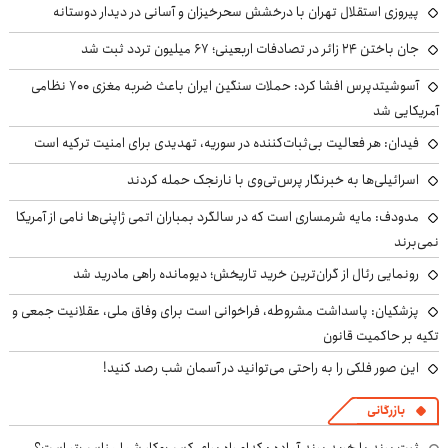
پیروزی استقلال تهران با درخشش سحرخیزان و آسانی در دیدار دوستانه
جان باختن ۲۴ زائر در تصادفات اربعینی؛ ۶۷ میلیون تردد ثبت شد
آسوشیتدپرس افشا کرد: حملات سنگین ایران باعث ضربه مغزی ۷۰۰ نظامی
آمریکایی شد
فیدان: هر فعالیت بی‌ثبات‌کننده در سوریه، تهدیدی برای امنیت ترکیه است
اسرائیلی‌ها به خبرنگار پرس‌تی‌وی با نارنجک حمله کردند
مدودف: مایه شرمساری است که در سالگرد بمباران اتمی ژاپنی‌ها نامی از آمریکا
نمی‌برند
رونمایی رئال از گران‌ترین خرید تاریخش؛ دیومانده راهی مادرید شد
پزشکیان: پاسداشت مشروطه، فراخوانی است برای وفاق ملی، عقلانیت جمعی و
تکیه بر حاکمیت قانون
این صور فلکی را به راحتی می‌توانید در آسمان شب رصد کنید!
بازرگانی