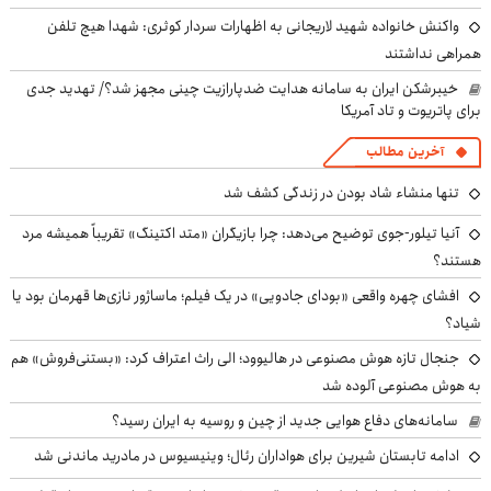
واکنش خانواده شهید لاریجانی به اظهارات سردار کوثری: شهدا هیچ تلفن
همراهی نداشتند
خیبرشکن ایران به سامانه هدایت ضدپارازیت چینی مجهز شد؟/ تهدید جدی
برای پاتریوت و تاد آمریکا
آخرین مطالب
تنها منشاء شاد بودن در زندگی کشف شد
آنیا تیلور-جوی توضیح می‌دهد: چرا بازیگران «متد اکتینگ» تقریباً همیشه مرد
هستند؟
افشای چهره واقعی «بودای جادویی» در یک فیلم؛ ماساژور نازی‌ها قهرمان بود یا
شیاد؟
جنجال تازه هوش مصنوعی در هالیوود؛ الی راث اعتراف کرد: «بستنی‌فروش» هم
به هوش مصنوعی آلوده شد
سامانه‌های دفاع هوایی جدید از چین و روسیه به ایران رسید؟
ادامه تابستان شیرین برای هواداران رئال؛ وینیسیوس در مادرید ماندنی شد