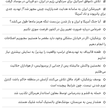
تلاش ناموفق اسرائیل برای سرنگونی رژیم در ایران، دو قربانی در موساد گرفت
خیبرشکن ایران به سامانه هدایت ضدپارازیت چینی مجهز شد؟/ تهدید جدی
برای پاتریوت و تاد آمریکا
آیا جنگ آمریکا و ایران و باز شدن بن‌بست تنگه هرمز ماه‌ها طول می‌کشد؟
ضرغامی درباره ضرورت تغییر ریل در کشور: فرصت سوزی نکنیم
پزشکیان: اگر در خیابان مشکلی وجود دارد مقصر ما هستیم؛ مجبوریم اصلاحات
را انجام دهیم
طعنه قالیباف به تهدیدهای ترامپ: واقعیت را بپذیر/ به نمایش بیشتری نیاز
نداریم
نخستین واکنش عالیشاه پس از جدایی از پرسپولیس: از هواداران حلالیت
می‌طلبم
یوسف پزشکیان: افراد عاقل تلاش می‌کنند آرامش در منطقه حاکم باشد؛ کنترل
تورم شدنی نیست، چون شرایط پیچیده است
حمله به قشم و بندرعباس توسط معاون استاندار هرمزگان تکذیب شد
هشدار یمن به عربستان: موشک‌های بالستیک آماده شلیک هستند