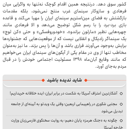
کشور سوق دهد. درنتیجه همین اقدام کوچک نه‌تنها به واگرایی میان
فرهادی و سازوکار سینمای غرب منتج نمی‌شود، بلکه مقدمات
بازگشتش به فضای مین‌استریم سینمای ایران را مهیا می‌کند و قاعده
بازی برد-برد را با رسم شکل توضیح می‌دهد و الا فرهادی مانند
چهره‌هایی نظیر «مارلون براندو»، «خودوروفسکی» و حتی «کن لوچ»
یک سینماگر رادیکال و انقلابی نیست که از موقعیت‌هایی که جشنواره‌ها
برایش به‌وجود می‌آورند فراری باشد و آن‌ها را پس بزند. ما نیز به‌عنوان
مخاطب تنها از وی در مقام یکی از آیکون‌های سینمای ایران می‌خواهیم
که مانند وقایع آبان‌ماه 1398 مسئولیت اجتماعی خودش را در قبال
مردم به‌جای آورد.
شاید ندیده باشید
آشکارترین اعتراف آمریکا به شکست در برابر ایران؛ ایده خلاقانه خریداریم!
مجتبی شکوری در راهپیمایی اربعین؛ وقتی یک ویدئو به آیینه‌ای از جامعه
تبدیل می‌شود
چگونه به «جنگ هرمز» پایان دهیم؛ به روایت سخنگوی فارسی‌زبان وزارت
خارجه آمریکا