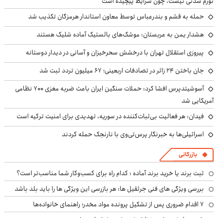
تورم شدنی نیست، چون شرایط پیچیده است
حمله به قشم و بندرعباس توسط معاون استاندار هرمزگان تکذیب شد
هشدار یمن به عربستان: موشک‌های بالستیک آماده شلیک هستند
پیروزی استقلال تهران با درخشش سحرخیزان و آسانی در دیدار دوستانه
جان باختن ۲۴ زائر در تصادفات اربعینی؛ ۶۷ میلیون تردد ثبت شد
آسوشیتدپرس افشا کرد: حملات سنگین ایران باعث ضربه مغزی ۷۰۰ نظامی
آمریکایی شد
فیدان: هر فعالیت بی‌ثبات‌کننده در سوریه، تهدیدی برای امنیت ترکیه است
اسرائیلی‌ها به خبرنگار پرس‌تی‌وی با نارنجک حمله کردند
بازرگانی
ثبت برند یا خرید برند آماده : کدام راه برای کسب‌وکار شما مناسب‌تر است؟
بررسی ویژگی های فنی جرثقیل ها: هر بازرسی این ویژگی ها را باید بلد باشد
۷ اقدام ضروری پس از تشکیل پرونده مواد مخدر؛ راهنمای خانواده‌ها