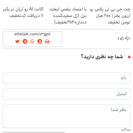
(40%off)
👇👇👇👇👇
چت جی پی تی پلاس رو
با اعتماد بنفس لبخند
اکانت AI رو ارزان تر بگیر
ارزون بخر | ۲۰۰ هزار
بزن (ژل سفیدکننده
!! دریافت کدتخفیف
تومن تخفیف
دندان40%تخفیف)
۶
۱
شما چه نظری دارید؟
0
/
400