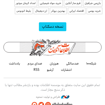
بازرسی جرثقیل
فرم ساز آنلاین
خرید مواد شیمیایی
امداد کرمان موتور
خرید یوسی
اقتصاد ایرانی
بهترین بروکر
ارز دیجیتال
بلیط اتوبوس
نسخه دسکتاپ
شبکه۱۰۰
صدسالگی
هم‌زبان
صدای مردم
یادداشت
انتشارات
آرشیو
RSS
تمام حقوق این سایت متعلق به موسسه اطلاعات بوده و بازنشر مطالب تنها با
ذکر منبع مجاز است.
طراحی و تولید: نستوه