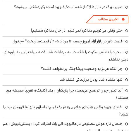
تغییر بزرگ در بازار طلا آغاز شده است/ فلز زرد آماده رکوردشکنی می‌شود؟
آخرین مطالب
حتی وقتی می‌گوییم مذاکره نمی‌کنیم، در حال مذاکره هستیم!
قیمت دلار در بازار آزاد امروز جمعه ۱۶ مرداد ۱۴۰۵/ قیمت‌ها ریخت؟ +جدول
سحر دولتشاهی سکوت را شکست: بد برداشت شد، قصد بی‌احترامی به باورهای
دینی نداشتم
چرا تنگه هرمز به وضعیت پیشاجنگ بر نخواهد گشت؟
تنها منشاء شاد بودن در زندگی کشف شد
آنیا تیلور-جوی توضیح می‌دهد: چرا بازیگران «متد اکتینگ» تقریباً همیشه مرد
هستند؟
افشای چهره واقعی «بودای جادویی» در یک فیلم؛ ماساژور نازی‌ها قهرمان بود یا
شیاد؟
جنجال تازه هوش مصنوعی در هالیوود؛ الی راث اعتراف کرد: «بستنی‌فروش» هم
به هوش مصنوعی آلوده شد