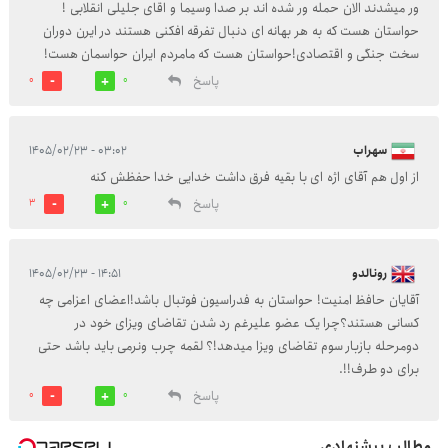
ور میشدند الان حمله ور شده اند بر صدا وسیما و اقای جلیلی انقلابی !
حواستان هست که به هر بهانه ای دنبال تفرقه افکنی هستند در ایرن دوران
سخت جنگی و اقتصادی!حواستان هست که مامردم ایران حواسمان هست!
پاسخ
0
0
سهراب
۰۳:۰۲ - ۱۴۰۵/۰۲/۲۳
از اول هم آقای اژه ای با بقیه فرق داشت خدایی خدا حفظش کنه
پاسخ
3
0
رونالدو
۱۴:۵۱ - ۱۴۰۵/۰۲/۲۳
آقایان حافظ امنیت! حواستان به فدراسیون فوتبال باشد!اعضای اعزامی چه
کسانی هستند؟چرا یک عضو علیرغم رد شدن تقاضای ویزای خود در
دومرحله بازبار سوم تقاضای ویزا میدهد!؟ لقمه چرب ونرمی باید باشد حتی
برای دو طرف!!.
پاسخ
0
0
مطالب پیشنهادی