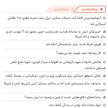
پربازدیدترین
پربحث‌ترین
آسوشیتدپرس افشا کرد: حملات سنگین ایران باعث ضربه مغزی ۷۰۰ نظامی
آمریکایی شد
خیبرشکن ایران به سامانه هدایت ضدپارازیت چینی مجهز شد؟/ تهدید جدی
برای پاتریوت و تاد آمریکا
فوری| شرط جدید برای بازنشستگی اعلام شد
اگر پشه‌ها نابود شوند، چه می‌شود؟
واکنش خانواده شهید لاریجانی به اظهارات سردار کوثری: شهدا هیچ تلفن
همراهی نداشتند
تلاش ناموفق اسرائیل برای سرنگونی رژیم در ایران، دو قربانی در موساد گرفت
مدودف: مایه شرمساری است که در سالگرد بمباران اتمی ژاپنی‌ها نامی از آمریکا
نمی‌برند
سامانه‌های دفاع هوایی جدید از چین و روسیه به ایران رسید؟
تنها منشاء شاد بودن در زندگی کشف شد