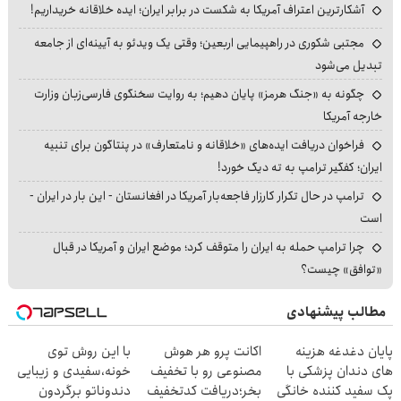
آشکارترین اعتراف آمریکا به شکست در برابر ایران؛ ایده خلاقانه خریداریم!
مجتبی شکوری در راهپیمایی اربعین؛ وقتی یک ویدئو به آیینه‌ای از جامعه
تبدیل می‌شود
چگونه به «جنگ هرمز» پایان دهیم؛ به روایت سخنگوی فارسی‌زبان وزارت
خارجه آمریکا
فراخوان دریافت ایده‌های «خلاقانه و نامتعارف» در پنتاگون برای تنبیه
ایران؛ کفگیر ترامپ به ته دیگ خورد!
ترامپ در حال تکرار کارزار فاجعه‌بار آمریکا در افغانستان - این بار در ایران -
است
چرا ترامپ حمله به ایران را متوقف کرد؛ موضع ایران و آمریکا در قبال
«توافق» چیست؟
مطالب پیشنهادی
پایان دغدغه هزینه
اکانت پرو هر هوش
با این روش توی
های دندان پزشکی با
مصنوعی رو با تخفیف
خونه،سفیدی و زیبایی
پک سفید کننده خانگی
بخر؛دریافت کدتخفیف
دندوناتو برگردون