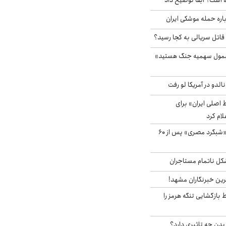
 است؟ آبفا توضیح داد
باره حمله موشکی ایران
 قاتل سریالی به کجا رسید؟
شمول سهمیه جنگ هستید»
الدو در آمریکا لو رفت
اصلی ایران» برای
لام کرد
مشاهده پرنده نادر «شبگرد مصری» پس از ۶۰
مشکل ناتمام مستاجران
رین خبرنگاران مشهد!
بازگشایی تنگه هرمز را
دن چه تاثیری دارد؟