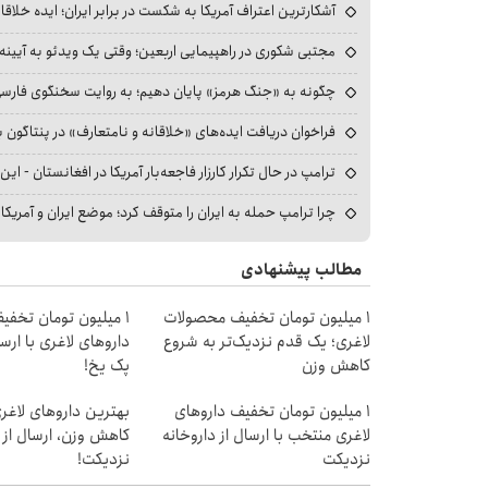
آشکارترین اعتراف آمریکا به شکست در برابر ایران؛ ایده خلاقا
مجتبی شکوری در راهپیمایی اربعین؛ وقتی یک ویدئو به آیینه‌
چگونه به «جنگ هرمز» پایان دهیم؛ به روایت سخنگوی فارسی‌ز
فراخوان دریافت ایده‌های «خلاقانه و نامتعارف» در پنتاگون بر
ترامپ در حال تکرار کارزار فاجعه‌بار آمریکا در افغانستان - این 
چرا ترامپ حمله به ایران را متوقف کرد؛ موضع ایران و آمریک
مطالب پیشنهادی
۱ میلیون تومان تخفیف محصولات
1 میلیون تومان تخف
لاغری؛ یک قدم نزدیک‌تر به شروع
داروهای لاغری با ارسا
کاهش وزن
پک یخ!
۱ میلیون تومان تخفیف داروهای
بهترین داروهای لاغر
لاغری منتخب با ارسال از داروخانه
کاهش وزن، ارسال از 
نزدیکت
نزدیکت!