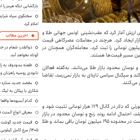
بازگشایی تنگه هرمز را اع
سخنگوی سپاه شرایط 
اعلام کرد
ش ارزش آغاز کرد که عقب‌نشینی اونس جهانی طلا و
آخرین مطالب
ضای رکودی در بازار ایجاد کرد. هرچند در معاملات عصرگاهی قیمت
ذوالقدر: شعام در جن
یلیون تومانی را ثبت کرد. معامله‌گران همچنان در
عیین مسیر قیمت‌ها هستند.
کوتاه نخواهد آمد
طعنه مدودوف به زلن
و نوسان محدود بازار طلا می‌دانند. به‌گفته فعالان
نابودی روسیه راهزنان و ق
 و سیگنال سیاسی تازه‌ای به بازار نمی‌رسد، تقاضا
 می‌کنند.
مقصد جدید ستاره 
شکاری با پیکان به لیگ م
کدام آبمیوه‌ها واقع
به نقل از تجارت نیوز، تحلیلگران بازار طلا می‌گویند در صورتی که دلار در کانال ۱۷۹ هزار تومانی تثبیت شود و
معرفی انواع المنت ف
، احتمال ادامه روند رنج و نوسان محدود در بازار
طلا و سکه وجود دارد. در این شرایط، سکه امامی ممکن است در محدوده ۱۹۵ میلیون تومان باقی بماند و طلا
۱۴۰۵/ مرغ کامل کیلویی چند شد؟ +جدول