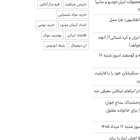
ولات ایران‌خودرو و سایپا
بازرسی جرثقیل
فرم ساز آنلاین
خرید مواد شیمیایی
انقلابیون؛ چرا عمل
امداد کرمان موتور
خرید یوسی
اقتصاد ایرانی
بهترین بروکر
یران و کره شمالی؟/ آنچه
خواهد!
ارز دیجیتال
بلیط اتوبوس
قیمت گوشت گوساله و گوسفند امروز شنبه ۱۷
نگرشکن خود را با قابلیت
رد
بر آبراهام لینکلن معرفی شد
وحشتناک مداح جوان؛
 برای خانواده مقتول
ه ۱۷ مرداد ۱۴۰۵
اصلی ایران» برای