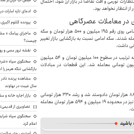
قبض آب گران‌تر شده
رات تورمی و افت تقاضا در بازار ارز شود، احتمال
از انتظار نخواهد بود.
ادعای تازه امارات در
دی در معاملات عصرگاهی
پرونده کلثوم اکبری،
براساس اعلام اتحادیه طلا و جواهر تهران، قیمت سکه امامی روی رقم ۱۹۵ میلیون و ۵۰۰ هزار تومان و سکه
ماجرای پیامک « م
۱ میلیون . ۵۰۰ هزار تومان معامله شدند. سکه امامی نسبت به بازگشایی بازار تغییر
چیست؟
نی داشت.
نقشه ترور مسی و رون
روز چهارشنبه ۲۳ اردیبهشت ۱۴۰۵، نیم‌سکه و ربع سکه به ترتیب در سطوح ۱۰۰ میلیون تومان و ۵۴ میلیون
سخنگوی سپاه «شرط 
عامله شدند. سکه گرمی نیز روی رقم ۲۸ میلیون تومانی معامله شد. این قطعات در مبادلات
بازگشایی تنگه هرمز را اع
سال غیبت در نهاوند
مثقال طلا در معاملات عصرگاهی با رقم ۸۴ میلیون و ۸۸۰ هزار تومان دادوستد شد و رشد ۳۳۰ هزار تومانی
بازار اجاره خانه و 
نسبت به بازگشایی بازار طلا داشت. هر گرم طلای ۱۸ عیار نیز در محدوده ۱۹ میلیون و ۵۹۴ هزار تومان معامله
تصاویری از قدیمی‌ت
سخنگوی سپاه شرایط 
 باشید
اعلام کرد
استرس روی سلامت ب