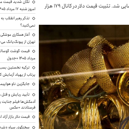
تکان شدید قیمت محص
قیمت طلا و سکه روز چهارشنبه با افت ارزش بازگشایی شد. تثبیت قیمت دلار در کانال ۱۷۹ هزار
امروز شنبه ۱۷ مرداد ۱۴۰۵
تذکر رهبر انقلاب به 
نمی‌کنید؟
آغاز همکاری موشکی ا
تهران از پیونگ‌یانگ می‌
مرداد ۱۴۰۵ +جدول
ترکیه نخستین بمب س
پرتاب از پهپاد آزمایش ک
جایگزین ناو هواپیما
تأیید ربایش و قتل 
آدمکش‌ها فیلم جنایت را
فرستادند +عکس
قیمت دلار بازار آزاد امروز شنب
سخنگوی سپاه «شرط 