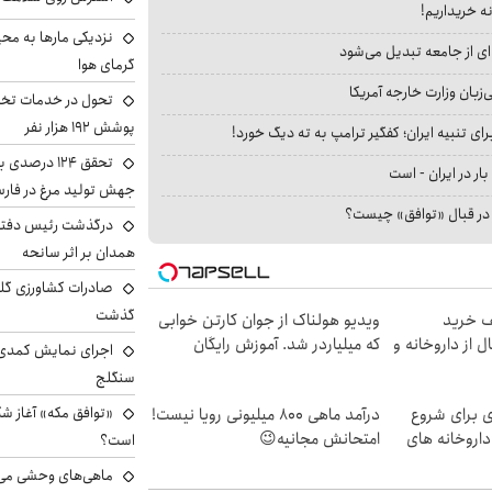
نه خریداریم!
نزدیکی مارها به مح
ای از جامعه تبدیل می‌شود
گرمای هوا
بان وزارت خارجه آمریکا
تحول در خدمات تخص
پوشش ۱۹۲ هزار نفر
ای تنبیه ایران؛ کفگیر ترامپ به ته دیگ خورد!
تحقق ۱۲۴ درص
بار در ایران - است
جهش تولید مرغ در فار
ا در قبال «توافق» چیست؟
درگذشت رئیس دفتر ن
همدان بر اثر سانحه
گذشت
یف خرید
ویدیو هولناک از جوان کارتن خوابی
ل از داروخانه و
که میلیاردر شد. آموزش رایگان
اجرای نمایش کمدی 
سنگلج
«توافق مکه» آغاز ش
ی برای شروع
درآمد ماهی 800 میلیونی رویا نیست!
داروخانه های
امتحانش مجانیه😉
است؟
ماهی‌های وحشی می‌تو