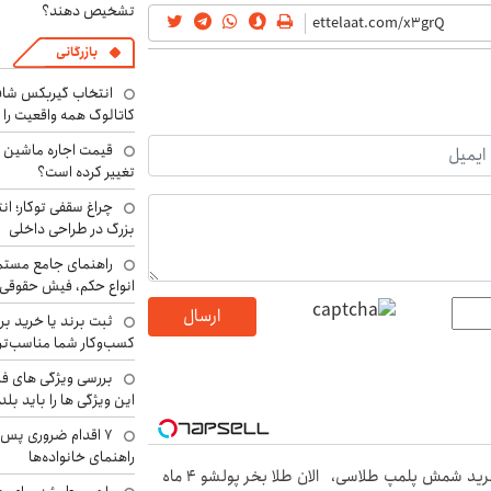
تشخیص دهند؟
بازرگانی
انتخاب گیربکس شاف
کاتالوگ همه واقعیت را 
تغییر کرده است؟
چراغ سقفی توکار؛ ان
بزرگ در طراحی داخلی
راهنمای جامع مستم
انواع حکم، فیش حقوقی 
ارسال
ثبت برند یا خرید برن
کسب‌وکار شما مناسب‌ت
بررسی ویژگی های فن
این ویژگی ها را باید بلد
۷ اقدام ضروری پس 
راهنمای خانواده‌ها
ید شمش پلمپ طلاسی،
الان طلا بخر پولشو 4 ماه