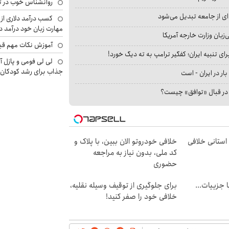
روانشناس خوب در ت
ای از جامعه تبدیل می‌شود
کسب درآمد دلاری از 
مهارت زبان خود درآمد د
بان وزارت خارجه آمریکا
آموزش نکات مهم قبل 
ای تنبیه ایران؛ کفگیر ترامپ به ته دیگ خورد!
لی لی فومی و پازل آ
جذاب برای رشد کودکان
بار در ایران - است
ا در قبال «توافق» چیست؟
استانی خلافی
خلافی خودروتو الان ببین، با پلاک و
کد ملی، بدون نیاز به مراجعه
حضوری
فت خلافی۱۴۰۴ با جزییات...
برای جلوگیری از توقیف وسیله نقلیه،
خلافی خود را صفر کنید!