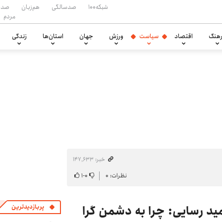
شبکه۱۰۰
صدسالگی
هم‌زبان
صدا
مردم
هنگ
اقتصاد
سیاست
ورزش
جهان
استان‌ها
زندگی
خبر: ۱۴۷٬۶۳۳
نظرات: ۰
۰
-
۱
ید رسایی: چرا به دشمن گرا
پربازدیدترین