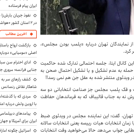
ایران پیام فرستاده
نفوذ جریان بارش‌زا 
در ۲ استان کشور +هواشناسی فردا
آخرین مطالب
از نمایندگان تهران درباره «پلمب بودن مجلس»،
بازگشت ارواح باستان 
کرد.
اصلی «مومیایی» دوباره
ادای احترام سن سبا
ین کانال ایتا، جلسه احتمالی تدارک شده حاکمیت
جنایی فرانسه؛ مروری جام
مله به عدم تشکیل و یا تشکیل احتمال صحن به
 در ویدئوی منتشر شده به عقل جن هم نمی رسد!!
کشف رازهای سر به مه
شاهکار نقاش رنسانس ب
لمب و فک پلمب مجلس جز صناعتِ انتخاباتی دو سه
یرش نه به جناب قالیباف که به فرماندهان حفاظت
مردی که با گذشته‌ا
با اروین ولش درباره اعت
پیامدهای دیپلماسی 
گان تهران، گفت: این نماینده مجلس در ویدئوی ضبط
ایران برای آمریکا و جهان
مان انتخابات هیات رییسه یعنی انتخابات سالانه
ی جواب می‌دهد حالا می‌خواهید وقت انتخابات
اسرائیل چگونه امارا