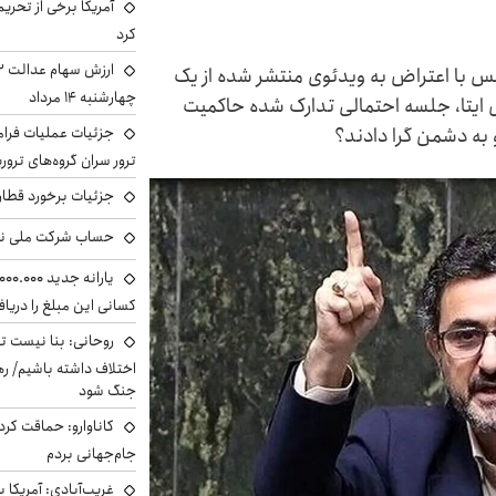
آمریکا برخی از تحریم
کرد
با اعتراض به ویدئوی منتشر شده از یک
چهارشنبه ۱۴ مرداد
ل ایتا، جلسه احتمالی تدارک شده حاکمیت
به دشمن گرا دادند؟
جزئیات عملیات فرامر
ترور سران گروه‌های ترو
جزئیات برخورد قطار 
حساب‌ شرکت ملی نف
کسانی این مبلغ را دریا
روحانی: بنا نیست ت
اختلاف داشته باشیم/ ره
جنگ شود
کاناوارو: حماقت کردم
جام‌جهانی بردم
غریب‌آبادی: آمریکا 