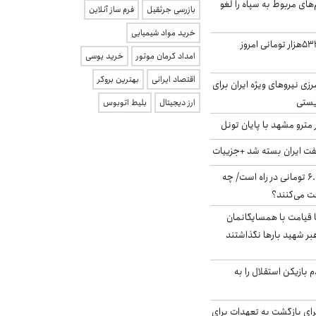
‌های مربوط به سپاه را لغو
بازرسی جرثقیل
فرم ساز آنلاین
خرید مواد شیمیایی
ارزش سهام عدالت ۵۳۲هزار تومانی امروز
امداد کرمان موتور
خرید یوسی
اقتصاد ایرانی
بهترین بروکر
زی نیروهای ویژه ایران برای
ریستی
ارز دیجیتال
بلیط اتوبوس
مترو مشهد با پایان تونل
ت ایران بسته شد +جزییات
یارانه جدید ۶.۰۰۰.۰۰۰ تومانی در راه است/ چه
فت می‌کنند؟
ا قیامت با همسایگانمان
بر شهید بارها نگذاشتند
 بازیکن استقلال را به
برای بازگشت به تعهدات برای