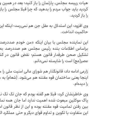
هیات رییسه مجلس، پارلمان را باز کنید؛ بعد در همین 
کردید باید جواب مردم را بدهید که چرا قبلا مجلس را 
را باز کردید.
وی افزود: این استدلال به عقل جن هم نمی‌رسد؛ اینکه این
حاکمیت انداخت.
این نماینده مجلس با بیان اینکه «من خودم صددر
براساس اطلاعات بنده رئیس مجلس هم صددرصد به با
تشکیل صحن طرفدار قانون هستم؛ نقض قانون در کشور
عصر(عج) است را شایسته نمی‌دانم.
زارعی ادامه داد: قانونگذار هم شورای عالی امنیت ملی ر
اینجا یعنی ساختمان قوه مقننه هم می‌شود. (شعام) به 
را دیده‌ام.
وی خاطرنشان کرد: قبلا هم گفته بودم که جان تک تک ن
پاک موکلینِ مبعوث شده اهمیت ندارد اما جان همه نما
بین رفتن تمامیت قوه مقننه بوده و این از نظر قانو
این متفاوت با تکوین و تداوم قوای دیگر و حتی عملکرد