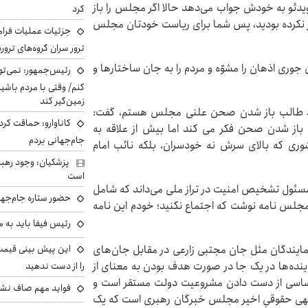
ویدئو به خودش جواب می‌دهد حالا اگر مجلس را باز
کرد
باز نکرده بودید، پس شما برای ریاست خودتان مجلس
جزئیات عملیات فرامر
ترور سران گروه‌های ترو
 جوری اذهان را مشوّه و مردم را به جان ساختارها و
رئیس‌جمهور: نمی‌تو
کنم/ وقتی با مردم باشیم
زمین‌گیر کند
صد طالب باز شدن صحن علنی مجلس هستم، گفت:
کاناوارو: حماقت کردم
ز شدن صحن فکر می کند اما بیش از علاقه به
جام‌جهانی بردم
ی که بالای سرش نه خودسران، بلکه نائب امام
پزشکیان: وجود رهبر
است
ا مسئول تشخیص امنیت در تراز ملی می‌داند که شامل
حضور ستاره جام‌جها
مجلس نامه نوشت که اجتماع نکنید؛ خودم این نامه
رئیس فیفا باید به 
مایندگان مثل جان مجتبی زارعی در مقابل جان‌های
ینده‌ها در یک جا در صورت هدف بودن به معنای از
را از دست ندهید
ن اساسی از دست دادن مشروعیت دولت مستقر است و
فواید مهم صاف نشس
 الهی حقوقیِ اخیر مجلس خبرگان رهبری است که یک