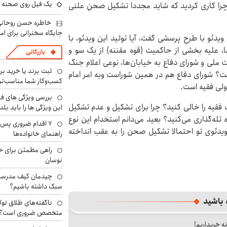
یک فیل روی صحنه ت
را کاری کردید که شاید مجددا تشکیل صحنِ علنی
خاطره حسن روحانی 
جایگاه سخنرانی برای اما
یدئو با طرح پرسشی گفت، آیا تولید این ویدئو، با
ا، علیه بخشی از حاکمیت (قوه مقننه) از یک سو و
بازرگانی
 ملی و شورای دفاع به خیابان‌ها، نوعی اعلام جنگ
ثبت برند یا خرید برن
ت؟ شورای دفاع هم در همین شوراست وبه امر امام
کسب‌وکار شما مناسب‌ت
لی فقیه است.
بررسی ویژگی های فن
 فقیه را خالی کنید؟ چرا برای تشکیل و عدم تشکیل
این ویژگی ها را باید بلد
تله‌گذاری می‌کنید؟ بعید می‌دانم استخدام این نوع
۷ اقدام ضروری پس 
ئوی تو احتمالا تشکیل صحن را به عقب انداخته
راهنمای خانواده‌ها
راهی مطمئن برای ح
نوسان
چیدمان کیف مدرسه؛
سبک داشته باشیم؟
 باشید
ناگفته‌های طلاق توا
متخصص ضروری است؟
نه خریداریم!