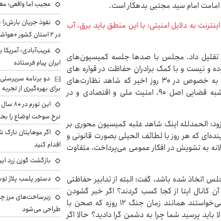
عجیب اما واقعی؛ مغ
امامت امام سید مجتبی بدهکار است.
نفوذ جریان بارش‌زا 
اینترنت به دلایل امنیتی: با این منطق باید برق، آب
در ۲ استان کشور +هواشناسی فردا
غریب‌آبادی: آمریکا 
حن تقلیل داد. مجلس با صدها جلسه کمیسیون‌های
ایران پیام فرستاده
 و نیست و با کمک برادرانِ حفاظت در قواره های
دو برنامه سرپرستی 
گوناگون به طرق مقتضی انجام وظیفه کرده و می‌کند، به خصوص در ۳۰ روز اخیر که شاهد نظارت‌های
برای بهره‌گیری از تجربه
ستادی و میدانی و استانی کمیسیون‌های تخصصی و شبه قضایی اصل ۹۰، امنیت ملی و اقتصادی و در
این تور
نرخ سوخت اوضاع را بحرا
: الحمدلله اینک شاهد غلبه کمیسیون محوری بر
اگر موهایتان نازک ش
ده‌ای که هر روز با لطائف الحیلی بصورت قانونی و
اقدام کنید
لانه به تشویش در افکار عمومی می‌پرداخت، متفاوت
بازگشت گوزن زرد ایر
لس اتخاذ شده باشد، گفت: البته از تدابیر حفاظتی
دستور پلمب پلاژ توس
 آن کانال ایتا از کجا کسب کردند؟ اگر خبر گشودن
زیرساخت‌های مرز چی
صحن را کسب کردید چرا افشا کردید؟ شاید مسئولان می‌خواستند همانند زمان جنگ ۱۲ روزه که صحن با
طراحی می‌شود
 باید پرسید شما چرا به دشمن گرا دادید؟ حالا اگر