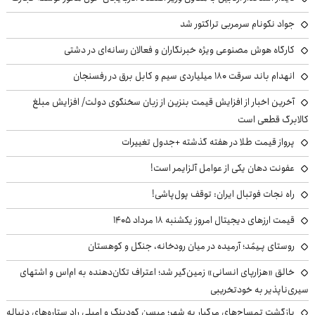
جواد نکونام سرمربی تراکتور شد
کارگاه هوش مصنوعی ویژه خبرنگاران و فعالان رسانه‌ای در دشتی
انهدام باند سرقت ۱۸۰ میلیاردی سیم و کابل برق در رفسنجان
آخرین اخبار از افزایش قیمت بنزین از زبان سخنگوی دولت/ افزایش مبلغ
کالابرگ قطعی است
پرواز قیمت طلا در هفته گذشته +جدول تغییرات
عفونت دهان یکی از عوامل آلزایمر است!
راه نجات فوتبال ایران: توقف پول‌پاشی!
قیمت ارزهای دیجیتال امروز یکشنبه ۱۸ مرداد ۱۴۰۵
روستای پـِیمُد؛ آرمیده در میان رودخانه، جنگل و کوهستان
خالق «هزارپای انسانی» زمین‌گیر شد؛ اعتراف تکان‌دهنده به ام‌اس و اشتهای
سیری‌ناپذیر به خودتخریبی
بازگشت تمساح‌های مرگبار به شهر؛ میسن گودینگ و امیلی راد ستاره‌های دنباله