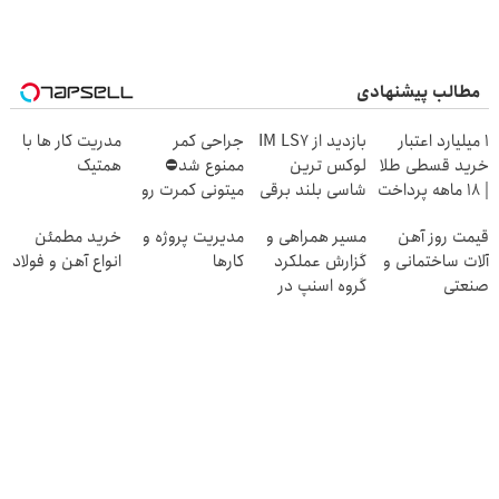
مطالب پیشنهادی
۱ میلیارد اعتبار
بازدید از IM LS7
جراحی کمر
مدریت کار ها با
خرید قسطی طلا
لوکس ترین
ممنوع شد⛔
همتیک
| ۱۸ ماهه پرداخت
شاسی بلند برقی
میتونی کمرت رو
کن
ایران در باشگاه
در منزل درمان
قیمت روز آهن
مسیر همراهی و
مدیریت پروژه و
خرید مطمئن
انقلاب
کنی! 👈🏻
آلات ساختمانی و
گزارش عملکرد
کارها
انواع آهن و فولاد
پرسش‌نامه
صنعتی
گروه اسنپ در
۱۴۰۴