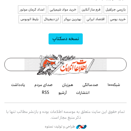
بازرسی جرثقیل
فرم ساز آنلاین
خرید مواد شیمیایی
امداد کرمان موتور
خرید یوسی
اقتصاد ایرانی
بهترین بروکر
ارز دیجیتال
بلیط اتوبوس
نسخه دسکتاپ
شبکه۱۰۰
صدسالگی
هم‌زبان
صدای مردم
یادداشت
انتشارات
آرشیو
RSS
تمام حقوق این سایت متعلق به موسسه اطلاعات بوده و بازنشر مطالب تنها با
ذکر منبع مجاز است.
طراحی و تولید: نستوه