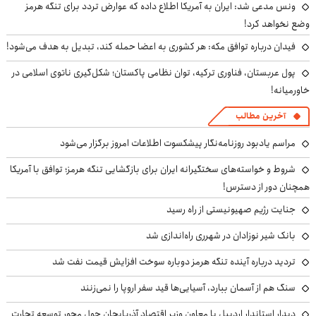
ونس مدعی شد: ایران به آمریکا اطلاع داده که عوارض تردد برای تنگه هرمز
وضع نخواهد کرد!
فیدان درباره توافق مکه: هر کشوری به اعضا حمله کند، تبدیل به هدف می‌شود!
پول عربستان، فناوری ترکیه، توان نظامی پاکستان؛ شکل‌گیری ناتوی اسلامی در
خاورمیانه!
آخرین مطالب
مراسم یادبود روزنامه‌نگار پیشکسوت اطلاعات امروز برگزار می‌شود
شروط و خواسته‌های سختگیرانه ایران برای بازگشایی تنگه هرمز؛ توافق با آمریکا
همچنان دور از دسترس!
جنایت رژیم صهیونیستی از راه رسید
بانک شیر نوزادان در شهرری راه‌اندازی شد
تردید درباره آینده تنگه هرمز دوباره سوخت افزایش قیمت نفت شد
سنگ هم از آسمان ببارد، آسیایی‌ها قید سفر اروپا را نمی‌زنند
دیدار استاندار اردبیل با معاون وزیر اقتصاد آذربایجان حول محور توسعه تجارت