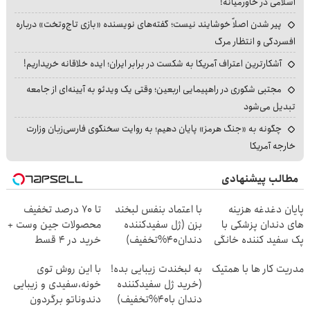
اسلامی در خاورمیانه!
پیر شدن اصلاً خوشایند نیست؛ گفته‌های نویسنده «بازی تاج‌وتخت» درباره
افسردگی و انتظار مرگ
آشکارترین اعتراف آمریکا به شکست در برابر ایران؛ ایده خلاقانه خریداریم!
مجتبی شکوری در راهپیمایی اربعین؛ وقتی یک ویدئو به آیینه‌ای از جامعه
تبدیل می‌شود
چگونه به «جنگ هرمز» پایان دهیم؛ به روایت سخنگوی فارسی‌زبان وزارت
خارجه آمریکا
مطالب پیشنهادی
پایان دغدغه هزینه
با اعتماد بنفس لبخند
تا 70 درصد تخفیف
های دندان پزشکی با
بزن (ژل سفیدکننده
محصولات جین وست +
پک سفید کننده خانگی
دندان40%تخفیف)
خرید در 4 قسط
مدریت کار ها با همتیک
به لبخندت زیبایی بده!
با این روش توی
(خرید ژل سفیدکننده
خونه،سفیدی و زیبایی
دندان با40%تخفیف)
دندوناتو برگردون