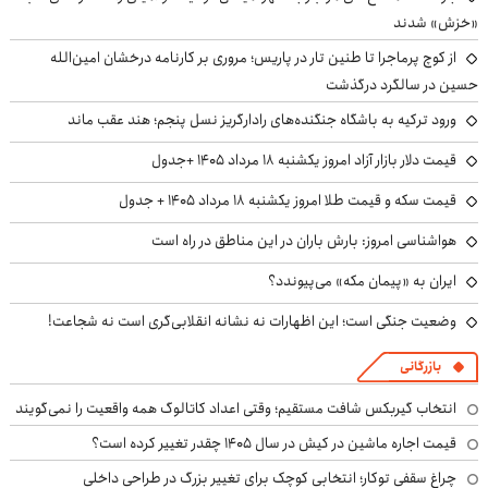
«خزش» شدند
از کوچ‌ پرماجرا تا طنین تار در پاریس؛ مروری بر کارنامه درخشان امین‌الله
حسین در سالگرد درگذشت
ورود ترکیه به باشگاه جنگنده‌های رادارگریز نسل پنجم؛ هند عقب ماند
قیمت دلار بازار آزاد امروز یکشنبه ۱۸ مرداد ۱۴۰۵ +جدول
قیمت سکه و قیمت طلا امروز یکشنبه ۱۸ مرداد ۱۴۰۵ + جدول
هواشناسی امروز: بارش باران در این مناطق در راه است
ایران به «پیمان مکه» می‌پیوندد؟
وضعیت جنگی است؛ این اظهارات نه نشانه انقلابی‌گری است نه شجاعت!
بازرگانی
انتخاب گیربکس شافت مستقیم؛ وقتی اعداد کاتالوگ همه واقعیت را نمی‌گویند
قیمت اجاره ماشین در کیش در سال ۱۴۰۵ چقدر تغییر کرده است؟
چراغ سقفی توکار؛ انتخابی کوچک برای تغییر بزرگ در طراحی داخلی