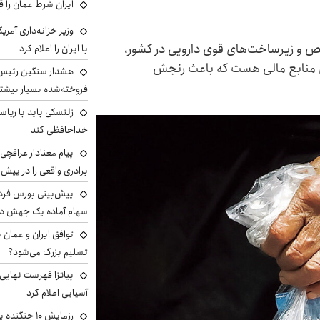
ایران شرط عمان را ق
وزیر خزانه‌داری آمری
ص و زیرساخت‌های قوی دارویی در کشور،
با ایران را اعلام کرد
ن منابع مالی هست که باعث رنجش
هشدار سنگین رئیس ا
فروخته‌شده بسیار بیشتر
زلنسکی باید با ریا
خداحافظی کند
پیام معنادار عراقچی:
برادری واقعی را در پیش 
سهام آماده یک جهش د
توافق ایران و عمان ب
تسلیم بزرگ می‌شود؟
پیاتزا فهرست نهایی 
آسیایی اعلام کرد
رزمایش ۱۰ جن