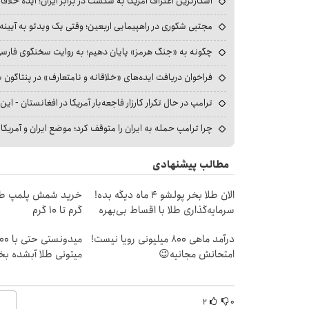
آشکارترین اعتراف آمریکا به شکست در برابر ایران؛ ایده خلاقا
مجتبی شکوری در راهپیمایی اربعین؛ وقتی یک ویدئو به آیینه‌
چگونه به «جنگ هرمز» پایان دهیم؛ به روایت سخنگوی فارسی‌ز
فراخوان دریافت ایده‌های «خلاقانه و نامتعارف» در پنتاگون بر
ترامپ در حال تکرار کارزار فاجعه‌بار آمریکا در افغانستان - این 
چرا ترامپ حمله به ایران را متوقف کرد؛ موضع ایران و آمریک
مطالب پیشنهادی
الان طلا بخر پولشو 4 ماه دیگه بده!
سرمایه‌گذاری طلا با اقساط بی‌بهره
گرم تا ۱۰ گرم
درآمد ماهی 800 میلیونی رویا نیست!
امتحانش مجانیه😉
میتونی طلا آبشده ب
۲
۰