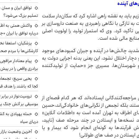
های آینده
توافق ایران و عمان ب
یم باید به نقشه راهی اشاره کرد که سکان‌دار سلامت
تسلیم بزرگ می‌شود؟
به تازگی با نگاهی راهبردی به صنعت داروسازی بر
واکنش همتی به اظهار
تأکید کرد. وی که استمرار تولید را اولویت اصلی
درباره توافق با ایران +ج
و منابع مالی شده است.
پزشکیان: استعفا نخوا
 تشدید چالش‌ها در آینده و جبران کمبودهای موجود
کارشکنی‌ها با مردم صح
 دچار اختلال نشود، این یعنی بدنه اجرایی دولت به
پیام معنادار عراقچی:
 شهرستان‌ها، مسیری جز «حمایت از تولیدکننده
برادری واقعی را در پیش 
یحیی سریع: تجمعات 
کجا که باشند را هدف قر
ترومپت‌نواز در برابر 
بح خیابان کریم‌خان مقابل داروخانه ۱۳ آبان مراجعه‌کنندگانی ایستاده‌اند که هر کدام قصه‌ای از
موسیقی بر آتش جنگ پیر
ستند بلکه تجمعی از نگرانی‌های خانوادگی‌اند،حسین
ی اطراف به تهران آمده است به «اطلاعات آنلاین»
حمله پهپادی به کشت
ایید نسخه‌ها و ایستادن در چند مرحله صف (تایید،
دریای سیاه
ش فرآیندها به گونه‌ای انجام شود که بیمار و یا
آخرین وضعیت بازار ار
ی ایستادن در صف های طولانی!