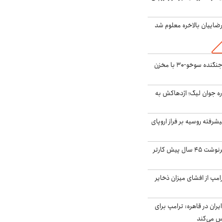
اییان بالاخره معلوم شد
بُرد ۳۰۰۰ کیلومتری جنگنده سوخو-۳۰ با مخزن
ره جوان لیگ؛ اژدهاکش به
گنده پیشرفته روسیه بر فراز اروپای
ایران، ترامپ را به سرنوشت ۴۵ سال پیش کارتر
مپ از افشای میزان ذخایر
ران در قاهره: ترامپ برای
س می‌کند