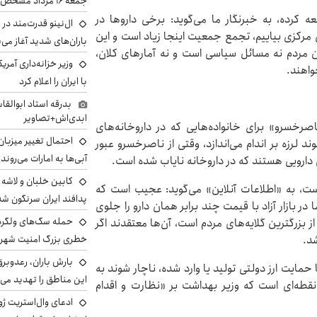
جمعه ۱۶ مرداد مشخص شد
 کرده، به خبرنگار ما می‌گوید: برخی داروها در
ال‌نینو قدرت‌مند در 
 مرکزی بیاییم، تجمع جمعیت اینجا زیاد است و این
باران‌های شدید آغاز می
مردم نه مسائل سیاسی است و نه آمارهای کلان،
وزیر خزانه‌داری آمری
واهند.
با ایران را اعلام کرد
بدرقه استاد ابوالقا
ابدی‌اش+تصاویر
صرخسرو» برای خانواده‌هایی که در داروخانه‌های
احتمال تغییر میزبان
لرزه بر اندام می‌اندازد، وقتی از ناصرخسرو عبور
آبی‌ها به امارات می‌روند
دارویی هستند که در داروخانه نایاب شده است.
است، به «اطلاعات آنلاین» می‌گوید: عجیب است که
پدافند ایران سرنگون شد
در بازار آزاد با قیمت چند برابر همان دارو را جلوی
 بزرگترین گلایه‌های مردم است، آن‌ها معتقدند اگر
د.
خطری بزرگ امنیت شهرون
بارش باران، رعدوبر
 حمایت ارز دولتی تولید یا وارد شده، ناچار شوند به
این مناطق را تهدید می‌
 نقطه‌ای است که وزیر بهداشت بر «نظارت و اقدام
ادعای وال‌استریت ژو