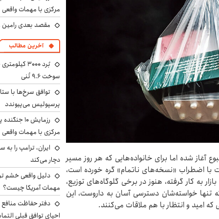
مرکزی با مهمات واقعی
مقصد بعدی رامین رض
آخرین مطالب
سوخت ۹.۶ تُنی
توافق سرخ‌ها با ستا
پرسپولیس می‌پیوندد
رزمایش ۱۰ جن
مرکزی با مهمات واقعی
مطبوع آغاز شده اما برای خانواده‌هایی که هر روز مسیر
دچار می‌کند
شت با اضطراب «نسخه‌های ناتمام» گره خورده است،
دلیل واقعی خشم ترا
زار به کار گرفته، هنوز در برخی گلوگاه‌های توزیع،
مهمات آمریکا چیست؟
تنها خواسته‌شان دسترسی آسان به داروست، این
دفتر حفاظت منافع ای
که امید و انتظار با هم ملاقات می‌کنند.
احیای توافق قبلی التما