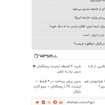
نه خریداریم!
ای از جامعه تبدیل می‌شود
بان وزارت خارجه آمریکا
ای تنبیه ایران؛ کفگیر ترامپ به ته دیگ خورد!
بار در ایران - است
ا در قبال «توافق» چیست؟
خرید شمش پلمپ طلاسی، از ۰.۵
خرید 4 قسطه اینترنت پیشگامان ☎️
بدون نیاز به تلفن
میدونستی حتی با ۱۰۰ هزارتومان هم
بدون پیش پرداخت در 4 قسط ✅
خری؟
اینترنت LTE پیشگامان + سیم کارت
رایگان