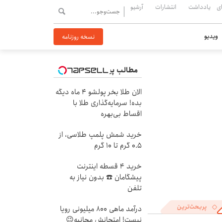
ی
یادداشت
انتشارات
آرشیو
ویدیو
نسخه روزنامه
مطالب پیشنهادی
الان طلا بخر پولشو 4 ماه دیگه
بده! سرمایه‌گذاری طلا با
اقساط بی‌بهره
خرید شمش پلمپ طلاسی، از
۰.۵ گرم تا ۱۰ گرم
خرید 4 قسطه اینترنت
پیشگامان ☎️ بدون نیاز به
تلفن
پربحث‌ترین
درآمد ماهی 800 میلیونی رویا
نیست! امتحانش مجانیه😉