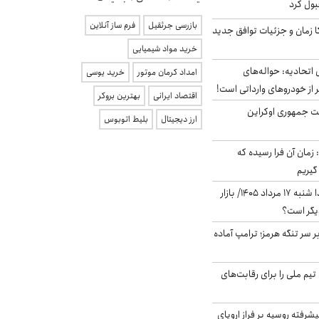
بول کرد
بازرسی جرثقیل
فرم ساز آنلاین
کا زمان و جزئیات توافق جدید
خرید مواد شیمیایی
تحادیه: حواله‌های
امداد کرمان موتور
خرید یوسی
 از خودروهای وارداتی است!
اقتصاد ایرانی
بهترین بروکر
ست جمهوری اوکراین
ارز دیجیتال
بلیط اتوبوس
 زمان آن فرا رسیده که
گیریم
پیش‌بینی بورس فردا شنبه ۱۷ مرداد ۱۴۰۵/ بازار
یگر است؟
ر سر تنگه هرمز؛ ترامپ آماده
تیم ملی را برای رقابت‌های
گنده پیشرفته روسیه بر فراز اروپای