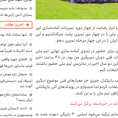
مدودف: مایه شرمسا
بمباران اتمی ژاپنی‌ها نام
آخرین مطالب
 ابراز رضایت از چهار دوره تمرینات آماده‌سازی این
م ملی را در چهار دور تمرین پشت سرگذاشتیم و این
تنها منشاء شاد بو
یران را در این چهار مرحله تمرین دهم.
آنیا تیلور-جوی توضی
پس از این چهار دور تمرین، انتخاب ٣٠ بازیکن برای حضور در اردوی آماده سازی نهایی تیم ملی
«متد اکتینگ» تقریباً 
پیش از شرکت در جام جهانی یکی از سخت‌ترین تصمیمات فنی دوران مربیگری من بود. در ۴٨ ساعت اخیر
افشای چهره واقعی «
 این دو سال اخیر در ماتریس تیم ملی حضور داشتند
فیلم؛ ماساژور نازی‌ها قه
جنجال تازه هوش مصن
تخاب بازیکنان چیزی جز معیارهای فنی موضوع دیگری
اعتراف کرد: «بستنی‌ف
آلوده شد
ا بر اساس این معیار ٣٠ بازیکن را انتخاب کردم اما امیدوارم در رویدادهای آتی بازیکنانی
هن تیم ملی را بر تن کنند.
سامانه‌های دفاع هو
ایران رسید؟
انه در خردادماه برگزار می‌کنند
ادامه تابستان شیرین
قلعه‌نویی در پایان با بیان اینکه تیم ملی دوشنبه صبح عازم ترکیه می‌شود اسامی ٣٠ بازیکن دعوت شده به
وینیسیوس در مادرید م