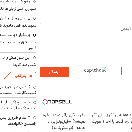
مدودف: مایه شرمسا
بمباران اتمی ژاپنی‌ها نام
رونمایی رئال از گرا
دیومانده راهی مادرید ش
پزشکیان: پاسداشت 
برای وفاق ملی، عقلانیت
قانون
این صور فلکی را به ر
شب رصد کنید!
ارسال
بازرگانی
ثبت برند یا خرید برن
کسب‌وکار شما مناسب‌ت
بررسی ویژگی های فن
این ویژگی ها را باید بلد
وام 100 هزار تتری آبان تتر |
فکر میکنی زانو دردت خوب
۷ اقدام ضروری پس 
ری، فقط با احراز هویت
نمیشه؟ ▸فیزیوتراپی در
راهنمای خانواده‌ها
خانه◂| (پرسش‌نامه)