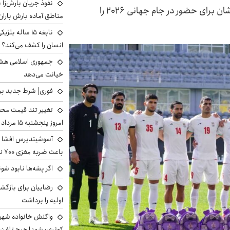
نفوذ جریان بارش‌زا ب
کادر فنی تیم ملی فوتبال فهرست ۳۰ نفره ملی‌پوشان برای حضور در جام جهانی ۲۰۲۶ را
مناطق آماده بارش باران
نابغه ۱۵ ساله 
انسان را کشف می‌کند؟
جمهوری اسلامی هشد
خیانت می‌دهد
فوری| شرط جدید برا
تغییر تند قیمت محصو
امروز پنجشنبه ۱۵ مرداد ۱۴۰۵ +جدول
آسوشیتدپرس افشا ک
باعث ضربه مغزی ۷۰۰ نظامی آمریکایی شد
اگر پشه‌ها نابود شو
رضاییان برای بازگش
اولیه را برداشت
واکنش خانواده شهید 
کوثری: شهدا هیچ تلفن 