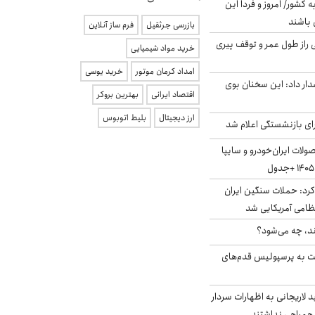
ه کشور/ امروز و فردا این
 باشند
بازرسی جرثقیل
فرم ساز آنلاین
بلژیکی راز طول عمر و توقف پیری
خرید مواد شیمیایی
امداد کرمان موتور
خرید یوسی
ار داد: این سخنان بوی
اقتصاد ایرانی
بهترین بروکر
ارز دیجیتال
بلیط اتوبوس
ی بازنشستگی اعلام شد
لات ایران‌خودرو و سایپا
رد: حملات سنگین ایران
ند، چه می‌شود؟
ت به پرسپولیس قدم‌های
لاریجانی به اظهارات سردار
همراهی نداشتند