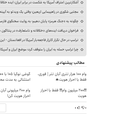
آشکارترین اعتراف آمریکا به شکست در برابر ایران؛ ایده خلاقا
مجتبی شکوری در راهپیمایی اربعین؛ وقتی یک ویدئو به آیینه‌
چگونه به «جنگ هرمز» پایان دهیم؛ به روایت سخنگوی فارسی‌ز
فراخوان دریافت ایده‌های «خلاقانه و نامتعارف» در پنتاگون بر
ترامپ در حال تکرار کارزار فاجعه‌بار آمریکا در افغانستان - این 
چرا ترامپ حمله به ایران را متوقف کرد؛ موضع ایران و آمریک
مطالب پیشنهادی
وام 100 هزار تتری آبان تتر | فوری،
فقط با احراز هویت🔥
استثنائی به مدت مح
❗❗200 میلیون وام❗❗ فقط با احراز
وام 200 میلیونی آ
هویت
احراز هویت کن!
۰
۰