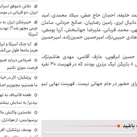
تلاش ناموفق اسرائی
ایران، دو قربانی در موس
محمد خلیفه، احسان حاج صفی، میلاد محمدی، امید
انیال ایری، رامین رضاییان، صالح حردانی، سامان
خیبرشکن ایران به س
چینی مجهز شد؟/ تهدید 
هی، محمد قربانی، علیرضا جهانبخش، آریا یوسفی،
آمریکا
ادی حبیبی‌نژاد، امیرحسین حسین‌زاده، امیرحسین
آیا جنگ آمریکا و ای
هرمز ماه‌ها طول می‌کش
 حسین ابرقویی، عارف آقاسی، مهدی هاشم‌نژاد،
ضرغامی درباره ضرور
محمدمهدی محبی، عارف حاجی‌عیدی و احسان محروقی ۸ بازیکن لیگ برتری بودند که در فهرست ۳۰ نفره
فرصت سوزی نکنیم
پزشکیان: اگر در خی
ایی تیم ملی برای حضور در جام جهانی نیست. فهرست نهایی تیم
ما هستیم؛ مجبوریم اصلا
طعنه قالیباف به ته
بپذیر/ به نمایش بیشتری
نخستین واکنش عالی
پرسپولیس: از هواداران 
 باشید
یوسف پزشکیان: افرا