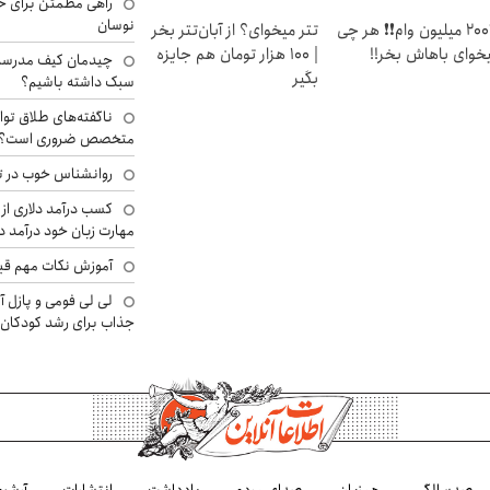
راهی مطمئن برای ح
نوسان
❗❗200 میلیون وام❗❗ هر چی
تتر میخوای؟ از آبان‌تتر بخر
خوای باهاش بخر!!
| 100 هزار تومان هم جایزه
چیدمان کیف مدرسه؛
بگیر
سبک داشته باشیم؟
ناگفته‌های طلاق توا
متخصص ضروری است؟
روانشناس خوب در ت
کسب درآمد دلاری از 
مهارت زبان خود درآمد د
آموزش نکات مهم قبل 
لی لی فومی و پازل آ
جذاب برای رشد کودکان