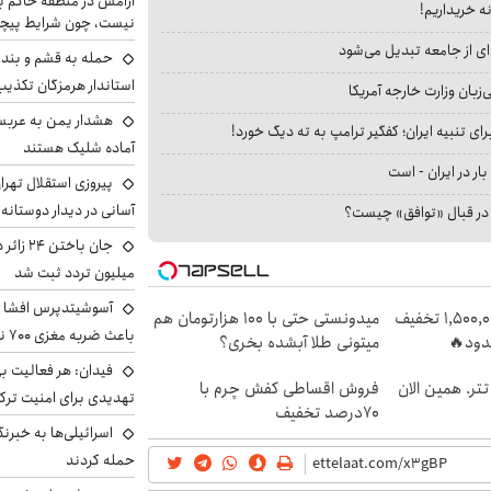
آرامش در منطقه حاکم ب
نه خریداریم!
نیست، چون شرایط پیچ
ای از جامعه تبدیل می‌شود
حمله به قشم و بند
استاندار هرمزگان تکذی
بان وزارت خارجه آمریکا
هشدار یمن به عربس
ای تنبیه ایران؛ کفگیر ترامپ به ته دیگ خورد!
آماده شلیک هستند
بار در ایران - است
پیروزی استقلال تهر
آسانی در دیدار دوستانه
ا در قبال «توافق» چیست؟
میلیون تردد ثبت شد
آسوشیتدپرس افشا ک
گوشی نوکیا 105 با 1,500,000 تخفیف
میدونستی حتی با ۱۰۰ هزارتومان هم
باعث ضربه مغزی ۷۰۰ نظامی آمریکایی شد
دود🔥
میتونی طلا آبشده بخری؟
فیدان: هر فعالیت بی
بان تتر. همین الان
فروش اقساطی کفش چرم با
تهدیدی برای امنیت ترک
70درصد تخفیف
اسرائیلی‌ها به خبرنگ
حمله کردند