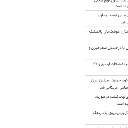
اشد؛ کنترل تورم شدنی
یده است
رعباس توسط معاون
ب شد
تان: موشک‌های بالستیک
ان با درخشش سحرخیزان و
جان باختن ۲۴ زائر در تصادفات اربعینی؛ ۶۷
رد: حملات سنگین ایران
‌ثبات‌کننده در سوریه،
یه است
ار پرس‌تی‌وی با نارنجک