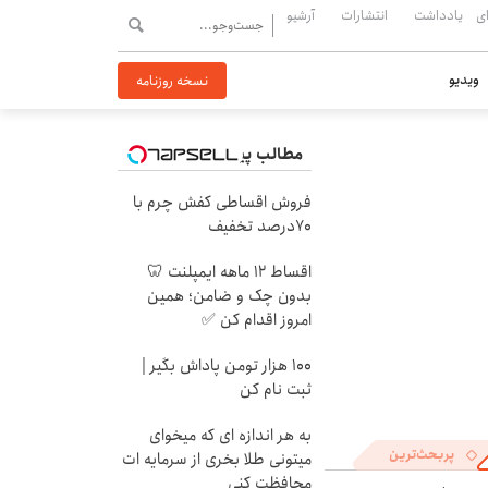
ی
یادداشت
انتشارات
آرشیو
ویدیو
نسخه روزنامه
مطالب پیشنهادی
فروش اقساطی کفش چرم با
70درصد تخفیف
اقساط ۱۲ ماهه ایمپلنت 🦷
بدون چک و ضامن؛ همین
امروز اقدام کن ✅
100 هزار تومن پاداش بگیر |
ثبت نام کن
به هر اندازه ای که میخوای
پربحث‌ترین
میتونی طلا بخری از سرمایه ات
محافظت کنی