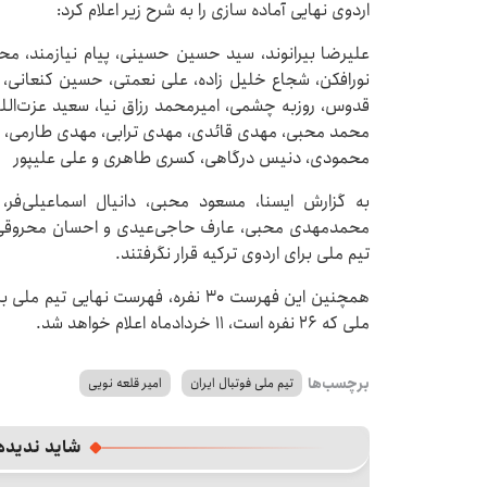
اردوی نهایی آماده سازی را به شرح زیر اعلام کرد:
‎علیرضا بیرانوند، سید حسین حسینی، پیام نیازمند، 
نورافکن، شجاع خلیل زاده، علی نعمتی، حسین کنعانی، د
قدوس، روزبه چشمی، امیرمحمد رزاق نیا، سعید عزت‌الل
محمد محبی، مهدی قائدی، مهدی ترابی، مهدی طارمی، ه
محمودی، دنیس درگاهی، کسری طاهری و علی علیپور
به گزارش ایسنا، مسعود محبی، دانیال اسماعیلی‌فر،
تیم ملی برای اردوی ترکیه قرار نگرفتند.
همچنین این فهرست ۳۰ نفره، فهرست نه
ملی که ۲۶ نفره است، ۱۱ خردادماه اعلام خواهد شد.
برچسب‌ها
تیم ملی فوتبال ایران
امیر قلعه نویی
شاید ندیده