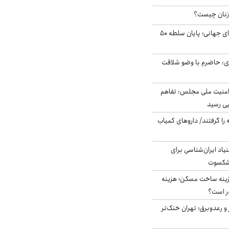
زنان چیست؟
شوک ایران به بازارهای جهانی؛ پایان سلطه ۵۰
ی: حاضرم با وضو شلاقت
منیت ملی مجلس: تفاهم
یی رسید
 را گرفتند/ داروهای کمیاب
اد ایران‌شناسی برای
یشکسوت
دی هزینه ساخت مسکن؛ هزینه
ر است؟
 و رعدوبرق؛ تهران خنک‌تر