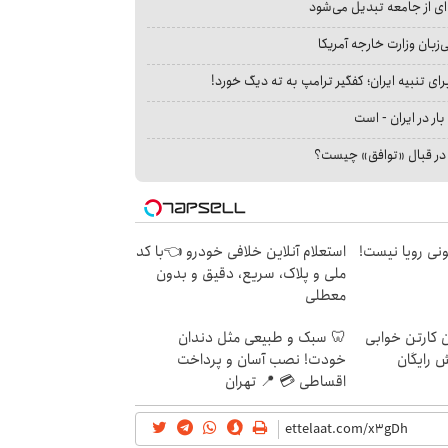
ای از جامعه تبدیل می‌شود
بان وزارت خارجه آمریکا
ای تنبیه ایران؛ کفگیر ترامپ به ته دیگ خورد!
بار در ایران - است
ا در قبال «توافق» چیست؟
هی 800 میلیونی رویا نیست!
استعلام آنلاین خلافی خودرو 👈با کد
ملی و پلاک، سریع، دقیق و بدون
معطلی
ن کارتن خوابی
🦷 سبک و طبیعی مثل دندان
ش رایگان
خودت! نصب آسان و پرداخت
اقساطی 💳 📍 تهران