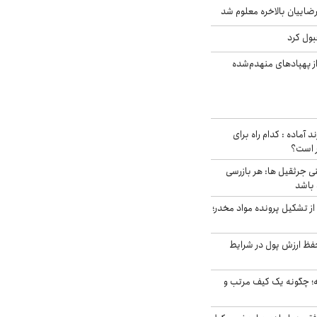
اییان بالاخره معلوم شد
بول کرد
ز پهپادهای منهدم‌شده
د آماده : کدام راه برای
ر است؟
ی جرثقیل ها: هر بازرسی
 باشد
از تشکیل پرونده مواد مخدر؛
فظ ارزش پول در شرایط
 چگونه یک کیف مرتب و