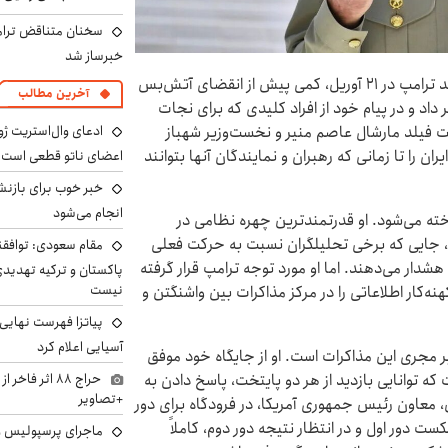
سخنان متناقض ترامپ 
خبرساز شد
به گزارش اطلاعات آنلاین به نقل از ال‌پایس اسپانیا، دونالد ترامپ در ۲۱ آوریل، کمی پیش از انقضای آتش‌بس
آخرین مطالب
 داد و در پیام خود از افراد کلیدی که برای نجات
ادعای وال‌استریت ژو
ست فیلد مارشال عاصم منیر و نخست‌وزیر شهباز
ن را تا زمانی که رهبران و نمایندگان آنها بتوانند
اعضای ناتو قطعی است
خبر خوب برای بازنش
انجام می‌شود
اخته می‌شود. او قدرتمندترین چهره نظامی در
 جایی که برخی تحلیلگران نسبت به حرکت فعلی
مقام سعودی: توافقن
هشدار می‌دهند. اما او مورد توجه ترامپ قرار گرفته
پاکستان و ترکیه تهدید
نیست
کهنه‌کار اطلاعاتی را در مرکز مذاکرات بین واشنگتن و
پیاتزا فهرست نهایی 
آسیایی اعلام کرد
ر مجری این مذاکرات است. او از جایگاه خود موفق
حراج ۸۸ اثر ف
که توانایی بازدید از هر دو پایتخت، پاسخ دادن به
+تصاویر
س، معاون رئیس جمهوری آمریکا، در فرودگاه برای دور
ست دور اول و در انتظار نتیجه دور دوم، کاملاً
ماجرای پرسپولیس و د