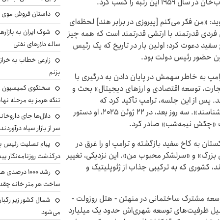
ین رتبه را کسب کرد.
داستان فروش موی 
د: «من فکر می‌کنم [پیروزی در برابر هند] لحظه‌ای
فردی قدرتمند با ارتشی قدرتمند است که همه چیز
ساله دلارهای نفتی
اخ سفید دعوت کرد: اولین بار در تاریخ که یک رئیس
ون حضور رئیس دولت بود.
زارعی خطاب به خراز
بزنم
امپ به خاطر سهمش در پایان دادن به درگیری با
سخنگوی کمیسیون ا
تجارت، توسعه اقتصادی و ارزهای دیجیتال» بحث و
ند. پس از این جلسه، ترامپ تأکید کرد که
تنگه هرمز به مرحله نها
پاکستانی‌ها «ایران را خیلی خوب، بهتر از بیشتر مردم می‌شناسند». سه روز بعد، در ۲۲ ژوئن ۲۰۲۵، او دستور
دلال‌ها جای داروخانه
ات «چکش نیمه‌شب» صادر کرد.
سر از بازار سیاه درآوردند
کستان به کاخ سفید بازگشته و ترامپ او را غرق در
پیام تسلیت رئیس بنی
بزرگ» و «سرلشکر محبوب من». این نزدیکی، تغییر
درگذشت روزنامه‌نگار پ
د، کشوری که به ترکیبی جذاب از ژئوپلیتیک و
رشد ۱۰۰۰ درص
ساخت هر متر خانه چقد
ای توسعه مشترک ساختمانی در منهتن - هتل روزولت -
شمال کشور زیر رگبار
دلیل ظرفیت‌های توسعه شهری‌اش حدود یک میلیارد
می‌شود