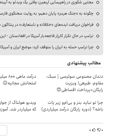
مجتبی شکوری در راهپیمایی اربعین؛ وقتی یک ویدئو به آیینه‌
چگونه به «جنگ هرمز» پایان دهیم؛ به روایت سخنگوی فارسی‌ز
فراخوان دریافت ایده‌های «خلاقانه و نامتعارف» در پنتاگون بر
ترامپ در حال تکرار کارزار فاجعه‌بار آمریکا در افغانستان - این 
چرا ترامپ حمله به ایران را متوقف کرد؛ موضع ایران و آمریک
مطالب پیشنهادی
دندان مصنوعی سوئیسی | سبک،
درآمد ما
مقاوم، طبیعی! ویزیت
امتحانش مجانیه😉
رایگان+پرداخت اقساطی😍
چرا تو نباید بنز و بی‌ام‌و زیر پات
ویدیو هولناک از جوا
باشه؟ (دوره رایگان درآمد میلیاردی)
که میلیاردر شد. آموز
۰
۰