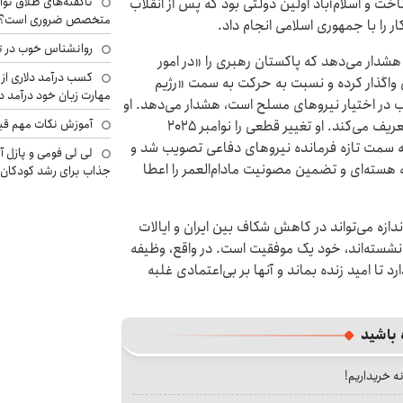
ناگفته‌های طلاق توا
 ۱۹۴۷ آن را به رسمیت شناخت و اسلام‌آباد اولین دولتی بود که پس از انقلاب
متخصص ضروری است؟
روانشناس خوب در ت
هشدار می‌دهد که پاکستان رهبری را «در امور
کسب درآمد دلاری از 
واگذار کرده و نسبت به حرکت به سمت «رژیم
مهارت زبان خود درآمد د
 در اختیار نیروهای مسلح است، هشدار می‌دهد. او
آموزش نکات مهم قبل 
منیر را «رئیس بالفعل قوه مجریه و مسئول دیپلماسی» تعریف می‌کند. او تغییر قطعی را نوامبر 2025
 به سمت تازه فرمانده نیروهای دفاعی تصویب شد و
لی لی فومی و پازل آ
ه هسته‌ای و تضمین مصونیت مادام‌العمر را اعطا
جذاب برای رشد کودکان
ازه می‌تواند در کاهش شکاف بین ایران و ایالات
شسته‌اند، خود یک موفقیت است. در واقع، وظیفه
 تا امید زنده بماند و آنها بر بی‌اعتمادی غلبه
 باشید
نه خریداریم!