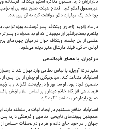
دلار ارزش دارد. مسئول مذاکره استیو ویتکاف، فرستاده وی
غیرمعمول اعلام کرد: افتتاح هیئت صلح غزه، پروژه ترامپ 
پرداخت یک میلیارد دلار، موافقت کرد به آن بپیوندد.
در ماه ژانویه، زاخاری ویتکاف، پسر فرستاده ویژه ترامپ،
پلتفرم بحث‌برانگیز ارز دیجیتال که او به همراه دو پسر ترا
عکسی از این جلسه، ویتکاف جوان در میان چهره‌های برجس
لباس خاکی، فیلد مارشال منیر دیده می‌شود.
در تهران، با عصای فرماندهی
منیر در ۱۵ آوریل، با لباس نظامی وارد تهران شد تا ر
اسلام‌آباد متقاعد کند. میانجیگری او پیش از این، پس از
تضمین کرده بود. او سه روز را در پایتخت گذراند و با ر
فرماندهی قرارگاه خاتم دیدار و بر اساس اعلام ارتش پاکست
صلح پایدار در منطقه» تأکید کرد.
همچنین پیوندهای تاریخی، مذهبی و فرهنگی دارد؛ پس از
جهان را در خود جای داده و هر دو در لحظات حساس از یکد