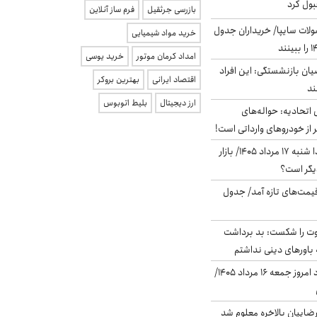
بول کرد
بازرسی جرثقیل
فرم ساز آنلاین
لات سایپا/ خریداران جدول
خرید مواد شیمیایی
امداد کرمان موتور
خرید یوسی
یان بازنشستگی: این افراد
اقتصاد ایرانی
بهترین بروکر
ارز دیجیتال
بلیط اتوبوس
تحادیه: حواله‌های
 از خودروهای وارداتی است!
پیش‌بینی بورس فردا شنبه ۱۷ مرداد ۱۴۰۵/ بازار
یگر است؟
 قیمت‌های تازه آمد/ جدول
ت را شکست: بد برداشت
باورهای دینی نداشتم
قیمت دلار در بازار آزاد امروز جمعه ۱۶ مرداد ۱۴۰۵/
اییان بالاخره معلوم شد