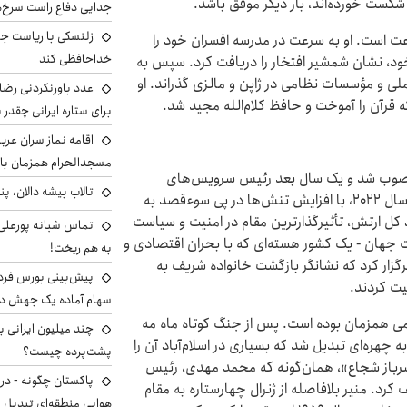
کست خورده‌اند، بار دیگر موفق باشد.
جدایی دفاع راست سرخ‌
زلنسکی با ریاست جم
امام جماعت است. او به سرعت در مدرسه افسران خود را
خداحافظی کند
خود، نشان شمشیر افتخار را دریافت کرد. سپس به
 ملی و مؤسسات نظامی در ژاپن و مالزی گذراند. او
عدد باورنکردنی رضای
قرآن را آموخت و حافظ کلام‌الله مجید شد.
برای ستاره ایرانی چقدر 
اقامه نماز سران عرب
مسجدالحرام همزمان با 
ات نظامی منصوب شد و یک سال بعد رئیس سرویس‌های
تالاب بیشه دالان، پن
اطلاعاتی پاکستان بود. گرچه او خیلی زود برکنار شد، اما سال ۲۰۲۲، با افزایش تنش‌ها در پی سوءقصد به
ل ارتش، تأثیرگذارترین مقام در امنیت و سیاست
تماس شبانه پورعلی‌گ
، پنجمین کشور پرجمعیت جهان - یک کشور هسته‌ای که با بحران اقتصادی و
به هم ریخت!
رگزار کرد که نشانگر بازگشت خانواده شریف به
یت کردند.
سهام آماده یک جهش د
امی همزمان بوده است. پس از جنگ کوتاه ماه مه
به چهره‌ای تبدیل شد که بسیاری در اسلام‌آباد آن را
پشت‌پرده چیست؟
رباز شجاع»، همان‌گونه که محمد مهدی، رئیس
پاکستان چگونه - در
کرد. منیر بلافاصله از ژنرال چهارستاره به مقام
هوایی منطقه‌ای تبدیل 