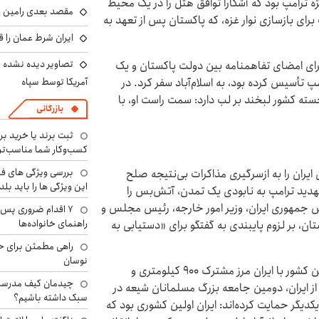
ژه ترامپ بود که آشکارا توافق هتل را در یک محیط
مقصد بعدی رامین رض
برای بازسازی نوار غزه، که پاکستان پس از تعهد به
ایران شرط عمان را ق
تصاویر دیده نشده ا
 برای امضای تفاهمنامه بین دولت پاکستان و یک
آمریکا توسط سپاه
مپ تأسیس کرده بود، به اسلام‌آباد سفر کرد. در
ته کشور لبخند بر لب دارد: سمت راست او، با
بازرگانی
ثبت برند یا خرید برن
کسب‌وکار شما مناسب‌ت
بررسی ویژگی های فن
هبران ایران را به ازسرگیری مذاکرات بی‌نتیجه صلح
این ویژگی ها را باید بلد
 تهدید ترامپ به نابودی یک تمدن، آتش‌بس را
ئیس جمهوری ایران، وزیر امور خارجه، رئیس مجلس و
۷ اقدام ضروری پس 
راهنمای خانواده‌ها
ان، بر لزوم پایبندی به گفتگو برای «دستیابی به
راهی مطمئن برای ح
نوسان
اسلام‌آباد منافع مستقیم در ایجاد ثبات در منطقه دارد. این کشور با ایران مرز مشترک ۹۰۰ کیلومتری و
چیدمان کیف مدرسه؛
 ایران، دومین جامعه بزرگ مسلمانان شیعه در
سبک داشته باشیم؟
یگر حمایت کرده‌اند: ایران اولین کشوری بود که