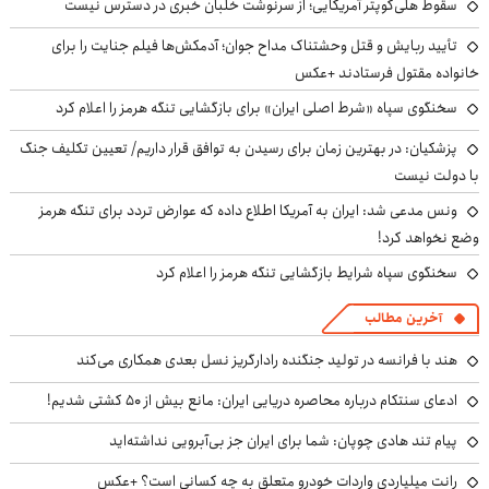
سقوط هلی‌کوپتر آمریکایی؛ از سرنوشت خلبان خبری در دسترس نیست
تأیید ربایش و قتل وحشتناک مداح جوان؛ آدمکش‌ها فیلم جنایت را برای
خانواده مقتول فرستادند +عکس
سخنگوی سپاه «شرط اصلی ایران» برای بازگشایی تنگه هرمز را اعلام کرد
پزشکیان‌: در بهترین زمان برای رسیدن به توافق قرار داریم/ تعیین تکلیف جنگ
با دولت نیست
ونس مدعی شد: ایران به آمریکا اطلاع داده که عوارض تردد برای تنگه هرمز
وضع نخواهد کرد!
سخنگوی سپاه شرایط بازگشایی تنگه هرمز را اعلام کرد
آخرین مطالب
هند با فرانسه در تولید جنگنده رادارگریز نسل بعدی همکاری می‌کند
ادعای سنتکام درباره محاصره دریایی ایران: مانع بیش از ۵۰ کشتی شدیم!
پیام تند هادی چوپان: شما برای ایران جز بی‌آبرویی نداشته‌اید
رانت میلیاردی واردات خودرو متعلق به چه کسانی است؟ +عکس