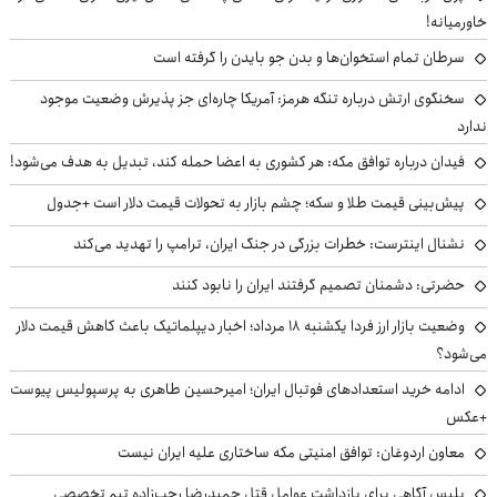
خاورمیانه!
سرطان تمام استخوان‌ها و بدن جو بایدن را گرفته است
سخنگوی ارتش درباره تنگه هرمز: آمریکا چاره‌ای جز پذیرش وضعیت موجود
ندارد
فیدان درباره توافق مکه: هر کشوری به اعضا حمله کند، تبدیل به هدف می‌شود!
پیش‌بینی قیمت طلا و سکه؛ چشم بازار به تحولات قیمت دلار است +جدول
نشنال اینترست: خطرات بزرگی در جنگ ایران، ترامپ را تهدید می‌کند
حضرتی: دشمنان تصمیم گرفتند ایران را نابود کنند
وضعیت بازار ارز فردا یکشنبه ۱۸ مرداد؛ اخبار دیپلماتیک باعث کاهش قیمت دلار
می‌شود؟
ادامه خرید استعدادهای فوتبال ایران؛ امیرحسین طاهری به پرسپولیس پیوست
+عکس
معاون اردوغان: توافق امنیتی مکه ساختاری علیه ایران نیست
پلیس آگاهی برای بازداشت عوامل قتل حمیدرضا رجب‌زاده تیم تخصصی