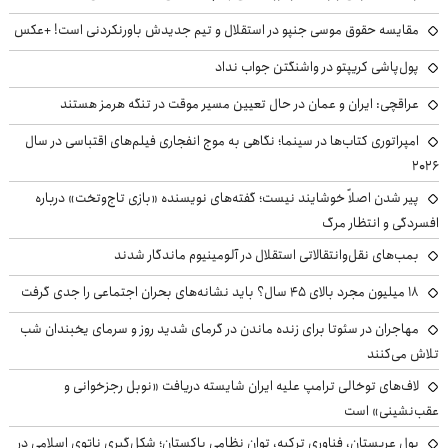
مقایسه حقوق موسی جنپو در استقلال و تیم جدیدش باورنکردنی است! +عکس
پول‌پاشی کریپتو در واشنگتن جواب نداد
عراقچی: ایران و عمان در حال تعیین مسیر موقت در تنگه هرمز هستند
امپراتوری کتاب‌ها در سینما؛ نگاهی به موج انفجاری فیلم‌های اقتباسی در سال
۲۰۲۶
پیر شدن اصلاً خوشایند نیست؛ گفته‌های نویسنده «بازی تاج‌وتخت» درباره
افسردگی و انتظار مرگ
بمب‌های نقل‌وانتقالاتی استقلال در آلومینیوم ماندگار شدند
۱۸ میلیون مجرد بالای ۴۵ سال؟ باید نشانه‌های بحران اجتماعی را جدی گرفت
مهاجران در سئوتا برای زنده ماندن در گرمای شدید روز و سرمای یخبندان شب
تلاش می‌کنند
لاف‌های توخالی ترامپ علیه ایران شایسته دریافت «نوبل رجزخوانی و
عقب‌نشینی» است
پول عربستان، فناوری ترکیه، توان نظامی پاکستان؛ شکل‌گیری ناتوی اسلامی در