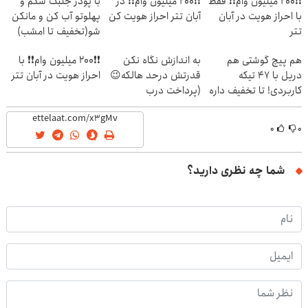
❗❗200 میلیون وام❗❗ فقط
❗❗200 میلیون وام❗❗ در
با پودر جلبک شکم و
با احراز هویت در آبان
آبان تتر احراز هویت کن
پهلوتو آب کن و مانکن
تتر
شو(تخفیف تا امشب)
هم پیچ گوشتی هم
به اندازش نگاه نکن
❗❗200 میلیون وام❗❗ با
دریل با 47 تیکه
قدرتش درحد هالکه😉
احراز هویت در آبان تتر
کاربردی! تا تخفیف داره
(پرداخت درب
بخرش!🔥
منزل+گارانتی تعویض)
۰
۰
شما چه نظری دارید؟