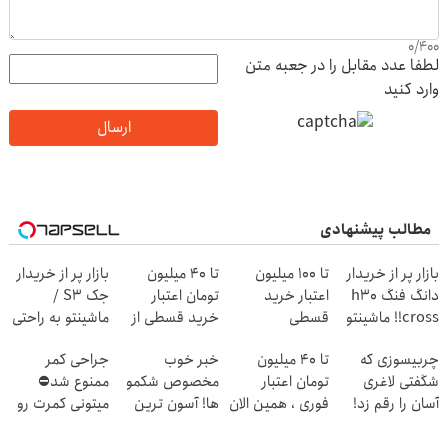
0
/
400
لطفا عدد مقابل را در جعبه متن
وارد کنید
ارسال
مطالب پیشنهادی
بازار پر از خریدار
تا ۱۰۰ میلیون
تا ۴۰ میلیون
بازار پر از خریدار
دانگ فنگ h30
اعتبار خرید
تومان اعتبار
جک S3 /
cross!! ماشینتو
قسطی
خرید قسطی از
ماشینتو به راحتی
به راحتی بفروش
دیجی پی
بفروش
چربیسوزی که
تا 40 میلیون
خبر خوب
جراحی کمر
شگفتی لاغری
تومان اعتبار
مخصوص شکمو
ممنوع شد⛔
آسان را رقم زد!
فوری ، همین الان
ها! آسون ترین
میتونی کمرت رو
دریافت کن
روش لاغری
در منزل درمان
معرفی شد
کنی! 👈🏻