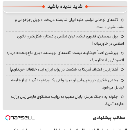
شاید ندیده باشید
لاف‌های توخالی ترامپ علیه ایران شایسته دریافت «نوبل رجزخوانی و
عقب‌نشینی» است
پول عربستان، فناوری ترکیه، توان نظامی پاکستان؛ شکل‌گیری ناتوی
اسلامی در خاورمیانه!
پیر شدن اصلاً خوشایند نیست؛ گفته‌های نویسنده «بازی تاج‌وتخت» درباره
افسردگی و انتظار مرگ
آشکارترین اعتراف آمریکا به شکست در برابر ایران؛ ایده خلاقانه خریداریم!
مجتبی شکوری در راهپیمایی اربعین؛ وقتی یک ویدئو به آیینه‌ای از جامعه
تبدیل می‌شود
چگونه به «جنگ هرمز» پایان دهیم؛ به روایت سخنگوی فارسی‌زبان وزارت
خارجه آمریکا
مطالب پیشنهادی