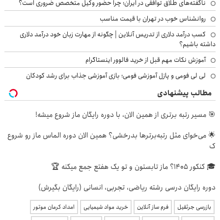
ناگفته‌های طلاق توافقی در ایران؛ چرا حضور وکیل متخصص ضروری است؟
روانشناس خوب در تهران با قیمت مناسب
کسب درآمد دلاری از تدریس آنلاین | چگونه از مهارت زبان خود درآمد دلاری
داشته باشیم؟
آموزش نکات مهم قبل از خرید فالوور اینستاگرام
لی لی فومی و پازل آموزشی فومی؛ بازی آموزشی جذاب برای رشد کودکان
مطالب پیشنهادی
🎯 مسیر رتبه برتری از همین الان، با دوره رایگان ماز شروع میشه!
🌟 می‌خوای مثل رتبه‌برترها بدرخشی؟ همین الان دوره الماس ماز رو شروع
ک
🎓 کنکور ۱۴۰5؟ ماز تابستون و تو یک هفتع جمع میکنه 🏆
دوره رایگان درسی رشته ریاضی، تجربی، انسانی (رایگان بگیرش)
بازرسی جرثقیل
فرم ساز آنلاین
خرید مواد شیمیایی
امداد کرمان موتور