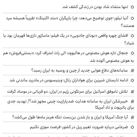
تنها منشاء شاد بودن در زندگی کشف شد
آنیا تیلور-جوی توضیح می‌دهد: چرا بازیگران «متد اکتینگ» تقریباً همیشه مرد
هستند؟
افشای چهره واقعی «بودای جادویی» در یک فیلم؛ ماساژور نازی‌ها قهرمان بود یا
شیاد؟
جنجال تازه هوش مصنوعی در هالیوود؛ الی راث اعتراف کرد: «بستنی‌فروش» هم
به هوش مصنوعی آلوده شد
سامانه‌های دفاع هوایی جدید از چین و روسیه به ایران رسید؟
ادامه تابستان شیرین برای هواداران رئال؛ وینیسیوس در مادرید ماندنی شد
تلاش ناموفق اسرائیل برای سرنگونی رژیم در ایران، دو قربانی در موساد گرفت
خیبرشکن ایران به سامانه هدایت ضدپارازیت چینی مجهز شد؟/ تهدید جدی
برای پاتریوت و تاد آمریکا
آیا جنگ آمریکا و ایران و باز شدن بن‌بست تنگه هرمز ماه‌ها طول می‌کشد؟
ضرغامی درباره ضرورت تغییر ریل در کشور: فرصت سوزی نکنیم