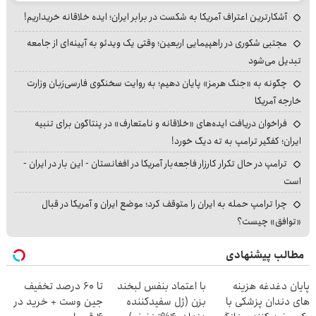
آشکارترین اعتراف آمریکا به شکست در برابر ایران؛ ایده خلاقانه خریداریم!
مجتبی شکوری در راهپیمایی اربعین؛ وقتی یک ویدئو به آیینه‌ای از جامعه
تبدیل می‌شود
چگونه به «جنگ هرمز» پایان دهیم؛ به روایت سخنگوی فارسی‌زبان وزارت
خارجه آمریکا
فراخوان دریافت ایده‌های «خلاقانه و نامتعارف» در پنتاگون برای تنبیه
ایران؛ کفگیر ترامپ به ته دیگ خورد!
ترامپ در حال تکرار کارزار فاجعه‌بار آمریکا در افغانستان - این بار در ایران -
است
چرا ترامپ حمله به ایران را متوقف کرد؛ موضع ایران و آمریکا در قبال
«توافق» چیست؟
مطالب پیشنهادی
پایان دغدغه هزینه
با اعتماد بنفس لبخند
تا 60 درصد تخفیف
های دندان پزشکی با
بزن (ژل سفیدکننده
جین وست + خرید در