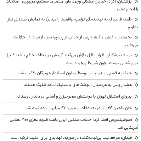
پزشکیان: اگر در خیابان مشکلی وجود دارد مقصر ما هستیم؛ مجبوریم اصلاحات
را انجام دهیم
طعنه قالیباف به تهدیدهای ترامپ: واقعیت را بپذیر/ به نمایش بیشتری نیاز
نداریم
نخستین واکنش عالیشاه پس از جدایی از پرسپولیس: از هواداران حلالیت
می‌طلبم
یوسف پزشکیان: افراد عاقل تلاش می‌کنند آرامش در منطقه حاکم باشد؛ کنترل
تورم شدنی نیست، چون شرایط پیچیده است
حمله به قشم و بندرعباس توسط معاون استاندار هرمزگان تکذیب شد
هشدار یمن به عربستان: موشک‌های بالستیک آماده شلیک هستند
پیروزی استقلال تهران با درخشش سحرخیزان و آسانی در دیدار دوستانه
جان باختن ۲۴ زائر در تصادفات اربعینی؛ ۶۷ میلیون تردد ثبت شد
آسوشیتدپرس افشا کرد: حملات سنگین ایران باعث ضربه مغزی ۷۰۰ نظامی
آمریکایی شد
فیدان: هر فعالیت بی‌ثبات‌کننده در سوریه، تهدیدی برای امنیت ترکیه است