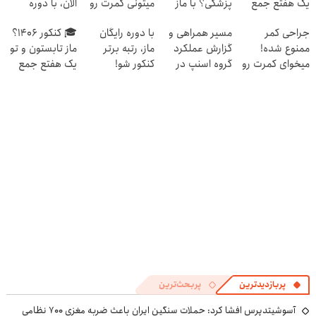
یک هفتع جمع
پزشکی؟ با ماز
میتونی کمرت رو
الان، با دوره
میکنه 🏆
رتبه 1 شو
در منزل درمان
رایگان ماز شروع
جراحی کمر
مسیر همراهی و
با دوره رایگان
🎓 کنکور ۱۴۰6؟
کنی! 👈🏻
میشه!
ممنوع شده!
گزارش عملکرد
ماز، رتبه برتر
ماز تابستون و تو
پرسش‌نامه
میخوای کمرت رو
گروه اسنپ در
کنکور شو!
یک هفتع جمع
در منزل درمان
۱۴۰۴
میکنه 🏆
کنی؟
((پرسش‌نامه))
پربازدیدترین
پربحث‌ترین
آسوشیتدپرس افشا کرد: حملات سنگین ایران باعث ضربه مغزی ۷۰۰ نظامی