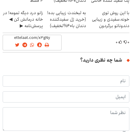
پک سفید کننده خانگی
دندان40%تخفیف)
4 قسط
با این روش توی
به لبخندت زیبایی بده!
زانو درد دیگه تمومه! در
خونه،سفیدی و زیبایی
(خرید ژل سفیدکننده
خانه درمانش کن ◀
دندوناتو برگردون
دندان با40%تخفیف)
پرسش‌نامه ▶
(40%off)
۰
۰
شما چه نظری دارید؟