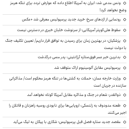
ونس مدعی شد: ایران به آمریکا اطلاع داده که عوارض تردد برای تنگه هرمز
وضع نخواهد کرد!
رونمایی از اژدهای سرخ؛ خرید جدید پرسپولیس معرفی شد +عکس
سقوط هلی‌کوپتر آمریکایی؛ از سرنوشت خلبان خبری در دسترس نیست
پزشکیان‌: در بهترین زمان برای رسیدن به توافق قرار داریم/ تعیین تکلیف جنگ
با دولت نیست
بدترین خبر عمر فوق‌ستاره آرژانتینی: پدر مسی درگذشت
پرسپولیس مقابل آلومینیوم اراک متوقف شد
وزارت خارجه عمان: حملات به کشتی‌ها در تنگه هرمز محکوم است/ مذاکراتی
سازنده در جریان است
ذوالقدر: شعام در جنگ و مذاکره مقابل آمریکا کوتاه نخواهد آمد
طعنه مدودوف به زلنسکی: اروپایی‌ها برای نابودی روسیه راهزنان و قاتلان را
اجیر می‌کنند
مقصد جدید ستاره فصل قبل پرسپولیس؛ شکاری با پیکان به لیگ می‌آید