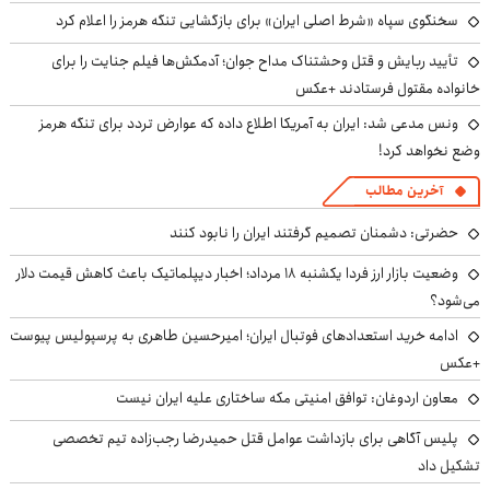
سخنگوی سپاه «شرط اصلی ایران» برای بازگشایی تنگه هرمز را اعلام کرد
تأیید ربایش و قتل وحشتناک مداح جوان؛ آدمکش‌ها فیلم جنایت را برای
خانواده مقتول فرستادند +عکس
ونس مدعی شد: ایران به آمریکا اطلاع داده که عوارض تردد برای تنگه هرمز
وضع نخواهد کرد!
آخرین مطالب
حضرتی: دشمنان تصمیم گرفتند ایران را نابود کنند
وضعیت بازار ارز فردا یکشنبه ۱۸ مرداد؛ اخبار دیپلماتیک باعث کاهش قیمت دلار
می‌شود؟
ادامه خرید استعدادهای فوتبال ایران؛ امیرحسین طاهری به پرسپولیس پیوست
+عکس
معاون اردوغان: توافق امنیتی مکه ساختاری علیه ایران نیست
پلیس آگاهی برای بازداشت عوامل قتل حمیدرضا رجب‌زاده تیم تخصصی
تشکیل داد