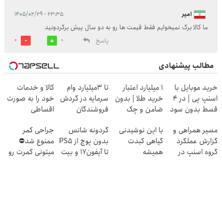
امیر
۲۳:۳۵ - ۱۴۰۵/۰۲/۲۹
ما کالا برگ نمیخوایم فقط قیمت ها رو به دو سال پیش برگردونید
پاسخ
0
0
مطالب پیشنهادی
خرید موبایل با
۱ میلیارد اعتبار
تا 3میلیارد وام
کالا و خدمات
اسنپ پی | در ۴
خرید طلا | بدون
سرمایه در گردش
خود را به صورت
قسط بدون سود
ضامن و چک
فروشندگان
اقساطی
و کارمزد!
بفروشید
مسیر همراهی و
با این نوشیدنی
گردونه شانس
جراحی کمر
گزارش عملکرد
گیاهی کبدت
بدون پوچ از PS5
ممنوع شد⛔
گروه اسنپ در
همیشه
تا آیفون17 و بیت
میتونی کمرت رو
۱۴۰۴
پرقدرته55%تخفیف
کوین 🔥
در منزل درمان
کنی! 👈🏻
پرسش‌نامه