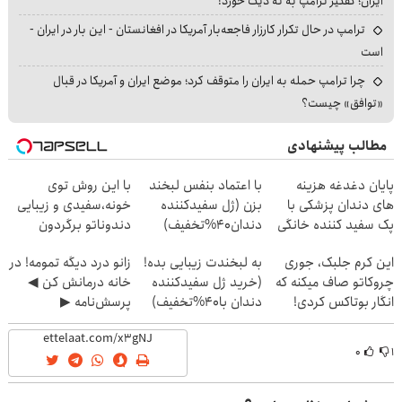
ایران؛ کفگیر ترامپ به ته دیگ خورد!
ترامپ در حال تکرار کارزار فاجعه‌بار آمریکا در افغانستان - این بار در ایران -
است
چرا ترامپ حمله به ایران را متوقف کرد؛ موضع ایران و آمریکا در قبال
«توافق» چیست؟
مطالب پیشنهادی
پایان دغدغه هزینه
با اعتماد بنفس لبخند
با این روش توی
های دندان پزشکی با
بزن (ژل سفیدکننده
خونه،سفیدی و زیبایی
پک سفید کننده خانگی
دندان40%تخفیف)
دندوناتو برگردون
(40%off)
این کرم جلبک، جوری
به لبخندت زیبایی بده!
زانو درد دیگه تمومه! در
چروکاتو صاف میکنه که
(خرید ژل سفیدکننده
خانه درمانش کن ◀
انگار بوتاکس کردی!
دندان با40%تخفیف)
پرسش‌نامه ▶
(تخفیف ویژه)
۰
۱