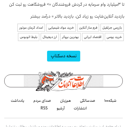
تا 3میلیارد وام سرمایه در گردش فروشندگان => فروشگاهت رو ثبت کن
بازدید آنلاین‌شاپت رو زیاد کن، بازدید بالاتر = درآمد بیشتر
بازرسی جرثقیل
فرم ساز آنلاین
خرید مواد شیمیایی
امداد کرمان موتور
خرید یوسی
اقتصاد ایرانی
بهترین بروکر
ارز دیجیتال
بلیط اتوبوس
نسخه دسکتاپ
شبکه۱۰۰
صدسالگی
هم‌زبان
صدای مردم
یادداشت
انتشارات
آرشیو
RSS
تمام حقوق این سایت متعلق به موسسه اطلاعات بوده و بازنشر مطالب تنها با