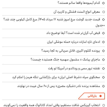
کدام آبمیوه‌ها واقعا سالم هستند؟
معرفی انواع المنت فشنگی و کاربرد آن
قیمت جدید گوشت مرغ امروز شنبه ۱۷ مرداد ۱۴۰۵/ مرغ کامل کیلویی چند شد؟
+جدول
قبض آب گران‌تر شده است؟ آبفا توضیح داد
ادعای تازه امارات درباره حمله موشکی ایران
پرونده کلثوم اکبری، قاتل سریالی به کجا رسید؟
ماجرای پیامک « مشمول سهمیه جنگ هستید» چیست؟
نقشه ترور مسی و رونالدو در آمریکا لو رفت
سخنگوی سپاه «شرط اصلی ایران» برای بازگشایی تنگه هرمز را اعلام کرد
مشاهده پرنده نادر «شبگرد مصری» پس از ۶۰ سال غیبت در نهاوند
بازرگانی
انتخاب گیربکس شافت مستقیم؛ وقتی اعداد کاتالوگ همه واقعیت را نمی‌گویند