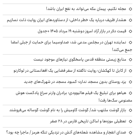
عجله نکنیم، پیمان مکه می‌تواند به نفع ایران باشد!
هشدار ظریف درباره یک خطر داخلی: از دستاوردهای ایران روایت ذلت نسازیم
قیمت دلار در بازار آزاد امروز دوشنبه ۱۹ مرداد ۱۴۰۵ +جدول
نماینده تهران در مجلس مدعی شد: صداوسیما برای حمایت از جبلی امضا
جمع می‌کند!
منابع زیستی منطقه قدس پاسخگوی نیازهای موجود نیست
از کابل تا کهکشان؛ روایت ناگفته از سفر فضایی یک افغانستانی در لوکارنو
یزد روستای بدون مسجد ندارد؛ کمبود مسجد در شهرک‌های جدید
هیاهو برای تبلیغ یک فیلم هالیوودی؛ برادران وارنر سراغ پادکست هوش
مصنوعیِ سگ‌ها رفت!
بازار گوشت ملتهب شد/ گوشت گاومیش را به نام گوشت گوساله می‌فروشند
تعطیلی موزه‌ها و اماکن تاریخی فارس در ۲۸ صفر
صدای انفجار و مشاهده شعله‌های آتش در نزدیکی تنگه هرمز / ماجرا چه بود؟