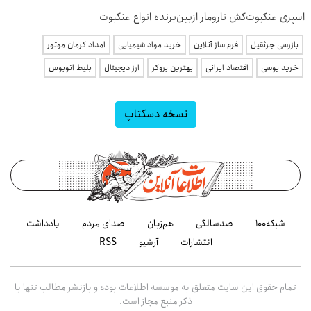
اسپری عنکبوت‌‌کش تارومار ازبین‌برنده انواع عنکبوت
بازرسی جرثقیل
فرم ساز آنلاین
خرید مواد شیمیایی
امداد کرمان موتور
خرید یوسی
اقتصاد ایرانی
بهترین بروکر
ارز دیجیتال
بلیط اتوبوس
نسخه دسکتاپ
شبکه۱۰۰
صدسالگی
هم‌زبان
صدای مردم
یادداشت
انتشارات
آرشیو
RSS
تمام حقوق این سایت متعلق به موسسه اطلاعات بوده و بازنشر مطالب تنها با
ذکر منبع مجاز است.