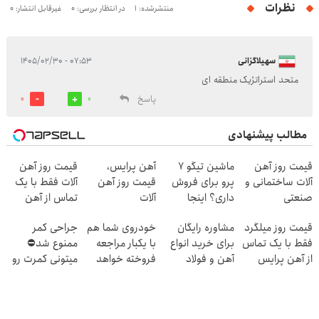
نظرات
منتشرشده: 1
در انتظار بررسی: 0
غیرقابل انتشار: 0
سهیلاگزانی
۰۷:۵۳ - ۱۴۰۵/۰۲/۳۰
متحد استراتژیک منطقه ای
پاسخ
0
0
مطالب پیشنهادی
قیمت روز آهن
ماشین تیگو 7
آهن پرایس،
قیمت روز آهن
آلات ساختمانی و
پرو برای فروش
قیمت روز آهن
آلات فقط با یک
صنعتی
داری؟ اینجا
آلات
تماس از آهن
سریع بفروشش
پرایس
قیمت روز میلگرد
مشاوره رایگان
خودروی شما هم
جراحی کمر
فقط با یک تماس
برای خرید انواع
با یکبار مراجعه
ممنوع شد⛔
از آهن پرایس
آهن و فولاد
فروخته خواهد
میتونی کمرت رو
شد
در منزل درمان
کنی! 👈🏻
پرسش‌نامه