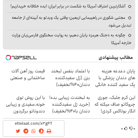
آشکارترین اعتراف آمریکا به شکست در برابر ایران؛ ایده خلاقانه خریداریم!
مجتبی شکوری در راهپیمایی اربعین؛ وقتی یک ویدئو به آیینه‌ای از جامعه
تبدیل می‌شود
چگونه به «جنگ هرمز» پایان دهیم؛ به روایت سخنگوی فارسی‌زبان وزارت
خارجه آمریکا
مطالب پیشنهادی
پایان دغدغه هزینه
با اعتماد بنفس لبخند
قیمت روز آهن آلات
های دندان پزشکی با
بزن (ژل سفیدکننده
ساختمانی و صنعتی
پک سفید کننده خانگی
دندان40%تخفیف)
این کرم جلبک، جوری
به لبخندت زیبایی بده!
با این روش توی
چروکاتو صاف میکنه که
(خرید ژل سفیدکننده
خونه،سفیدی و زیبایی
انگار بوتاکس کردی!
دندان با40%تخفیف)
دندوناتو برگردون
(تخفیف ویژه)
(40%off)
۰
۰