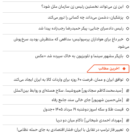
این زن می‌تواند نخستین رئیس زن سازمان ملل شود؟
پزشکیان: دشمن می‌داند چه کسانی را ترور می‌کند
رئیس دادسرای جنایی: پیکر حمیدرضا رجب‌زاده پیدا شد
خبر داغ برای هواداران پرسپولیس؛ مدافعی که منتظرش بودید سرخ‌پوش
می‌شود
بازیگر مشهور سینما و تلویزیون به خاک سپرده شد +عکس
آخرین مطالب
توافق ایران و عمان، فرصت ۶۰ روزه برای واردات کالا به ایران ایجاد می‌کند
[سیدمحمدکاظم سجادپور] هیروشیما، سلاح هسته‌ای و روابط بین‌الملل
[علی‌حسین شهریور] جای خالی سند جامع رفاه
قیمت طلا و سکه امروز دوشنبه ۱۹ مرداد ۱۴۰۵ +جدول
[مهرداد احمدی شیخانی] ناکام میان دو دریا
تغییر فاز ترامپ در تقابل با ایران؛ فشار اقتصادی به جای حمله نظامی!