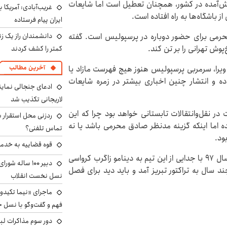
یش‌آمده در کشور، همچنان تعطیل است اما شایعات
غریب‌آبادی: آمریکا 
ز باشگاه‌ها به راه افتاده است.
ایران پیام فرستاده
دانشمندان راز یک زن
حرمی برای حضور دوباره در پرسپولیس است. گفته
پوش تهرانی را بر تن کند.
کمتر را کشف کردند
آخرین مطالب
 ویرا، سرمربی پرسپولیس هنوز هیچ فهرست مازاد یا
ده و انتشار چنین اخباری بیشتر در زمره شایعات
ادعای جنجالی نمای
لاریجانی تکذیب شد
ر نقل‌وانتقالات تابستانی خواهد بود چرا که این
ردزنی محل استقرار ش
 اما اینکه گزینه مدنظر صادق محرمی باشد یا نه
تماس تلفنی؟
ود.
قوه قضاییه به خدمت
محرمی در سال ۹۵ به عضویت پرسپولیس درآمد اما در سال ۹۷ با جدایی از این تیم به دینامو زاگرب کرواسی
دبیر ۱۰۰ ساله ش
 سال به تراکتور تبریز آمد و باید دید برای فصل
نسل نخست انقلاب
ماجرای «نیما تکیدو»
فهم و گفت‌وگو با نسل ج
دور سوم مذاکرات لبن