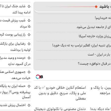
شاید جنگ ایران تا 
 باشید
ادامه پیدا کند
نه خریداریم!
شیب ریزش قیمت دلار
۱۵ مرداد
ای از جامعه تبدیل می‌شود
راز زیبایی پوست کره‌
بان وزارت خارجه آمریکا
رضاییان برای بازگش
ای تنبیه ایران؛ کفگیر ترامپ به ته دیگ خورد!
اولیه را برداشت
بار در ایران - است
«وعده و وعید مدیرا
ا در قبال «توافق» چیست؟
در آن کمبود ندارد
جمهوری اسلامی هشد
خیانت می‌دهد
حمله ایران به پایگاه
ین، با پلاک و
استعلام آنلاین خلافی خودرو ✅ با کد
پیشرفته روسی؟/ پرواز ن
 مراجعه
ملی و پلاک، سریع، دقیق و بدون
آسمان
معطلی
احتمال ریزش شدید 
الان طلا بخر پولشو 4 ماه دیگه بده!
دندان مصنوعی با تکنولوژی دیجیتال