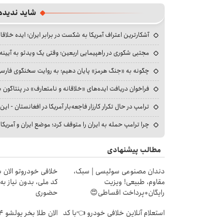
شاید ندیده
آشکارترین اعتراف آمریکا به شکست در برابر ایران؛ ایده خلاقا
مجتبی شکوری در راهپیمایی اربعین؛ وقتی یک ویدئو به آیینه‌
چگونه به «جنگ هرمز» پایان دهیم؛ به روایت سخنگوی فارسی‌ز
فراخوان دریافت ایده‌های «خلاقانه و نامتعارف» در پنتاگون بر
ترامپ در حال تکرار کارزار فاجعه‌بار آمریکا در افغانستان - این 
چرا ترامپ حمله به ایران را متوقف کرد؛ موضع ایران و آمریک
مطالب پیشنهادی
دندان مصنوعی سوئیسی | سبک،
خلافی خودروتو الان بب
مقاوم، طبیعی! ویزیت
کد ملی، بدون نیاز به
رایگان+پرداخت اقساطی😍
حضوری
استعلام آنلاین خلافی خودرو 👈با کد