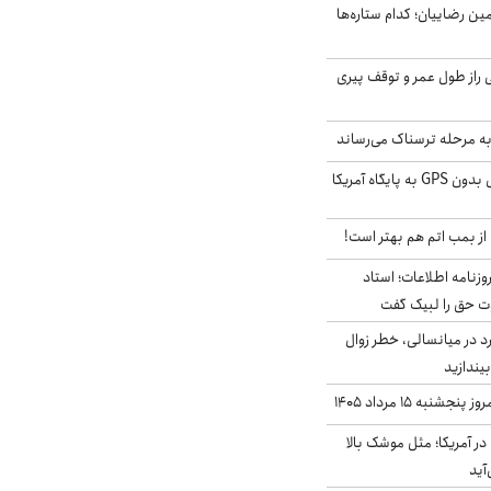
مین رضاییان؛ کدام ستاره‌ها
بلژیکی راز طول عمر و توقف پیری
به مرحله ترسناک می‌رساند
حمله خلبانان ایرانی بدون GPS به پایگاه آمریکا
از بمب اتم هم بهتر است!
زنامه اطلاعات؛ استاد
وت حق را لبیک گفت
د در میانسالی، خطر زوال
نبه ۱۵ مرداد ۱۴۰۵
ر آمریکا؛ مثل موشک بالا
آید