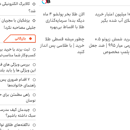
کالابرگ الکترونیکی 
شد؟
100 میلیون اعتبار خرید
الان طلا بخر پولشو 4 ماه
پزشکیان با مجریان 
ای آب شده بگیر
دیگه بده! سرمایه‌گذاری
طلا با اقساط بی‌بهره
جلیلی مصاحبه نکرد!
بازرگانی
خرید شمش زیوتو ۰.۵
چطور میشه قسطی طلا
گرمی عیار ۹۹۵ | ضد جعل
خرید | با طلاسی پس انداز
ثبت برند یا خرید برن
 پلمپ مخصوص
کنید
کسب‌وکار شما مناسب‌ت
بررسی ویژگی های فن
این ویژگی ها را باید بلد
۷ اقدام ضروری پس 
راهنمای خانواده‌ها
راهی مطمئن برای ح
نوسان
چیدمان کیف مدرسه؛
سبک داشته باشیم؟
ناگفته‌های طلاق توا