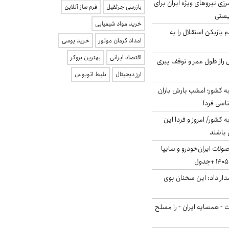
زی نیروهای ویژه ایران برای
بازرسی جرثقیل
فرم ساز آنلاین
ریستی
خرید مواد شیمیایی
 بازیکن استقلال را به
امداد کرمان موتور
خرید یوسی
اقتصاد ایرانی
بهترین بروکر
بلژیکی راز طول عمر و توقف پیری
ارز دیجیتال
بلیط اتوبوس
به کشور؛ امشب بارش باران
ه کشور/ امروز و فردا این
 باشند
لات ایران‌خودرو و سایپا
ار داد: این سخنان بوی
ت - همسایه ایران - را مسلح