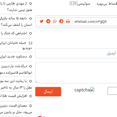
از مهدی طارمی تا را
اقساط بی‌بهره
سوئیسی🇨🇭
هنوز تیمی ندارند؟
نابغه ۱۵ ساله 
انسان را کشف می‌کند؟
اشتباهی که جنگ را 
+ویدیو
دستاورد جدید ایران 
درگذشت یار دیرین رو
ابوالقاسم قاسم‌زاده دع
با رعایت این سه مور
عقل را ۱۳ سال به تأخیر بیندازید
ارسال
افزایش قیمت طلا امروز پنجش
معمای قیمت بنزین د
می‌رود، مثل پر پایین می‌