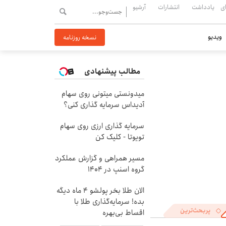
ی
یادداشت
انتشارات
آرشیو
ویدیو
نسخه روزنامه
مطالب پیشنهادی
میدونستی میتونی روی سهام
آدیداس سرمایه گذاری کنی؟
سرمایه گذاری ارزی روی سهام
تویوتا - کلیک کن
مسیر همراهی و گزارش عملکرد
گروه اسنپ در ۱۴۰۴
الان طلا بخر پولشو 4 ماه دیگه
بده! سرمایه‌گذاری طلا با
پربحث‌ترین
اقساط بی‌بهره