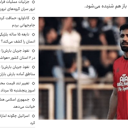
جزئیات عملیات فرامر
باز هم شنیده می‌شود.
ترور سران گروه‌های ترو
کاناوارو: حماقت کردم
جام‌جهانی بردم
نابغه ۱۵ ساله 
انسان را کشف می‌کند؟
نفوذ جریان بارش‌زا 
در ۲ استان کشور +هواشناسی فردا
نفوذ جریان بارش‌زا ب
مناطق آماده بارش باران
تغییر تند قیمت محصو
امروز پنجشنبه ۱۵ مرداد ۱۴۰۵ +جدول
جمهوری اسلامی هشد
خیانت می‌دهد
اسرائیل چگونه امارا
کرد