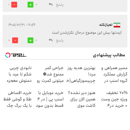
پاسخ
1
0
لعیازنگنه
۱۷:۵۹ - ۱۴۰۵/۰۲/۳۱
ازمدتها بیش این موضوع درحال تکرارشدن است
پاسخ
0
0
مطالب پیشنهادی
مسیر همراهی و
بهترین هدیه روز
جراحی کمر
نابودی چربی
گزارش عملکرد
مرد!
ممنوع شد⛔
شکم تا عید با
گروه اسنپ در
چربیسوزگیاهی(خرید60%تخفیف
میتونی کمرت رو
دمنوش معجزه
۱۴۰۴
در منزل درمان
گر گیاهی
70% تخفیف
هنوز دیر نشده‼️
خرید موبایل با
خرید اقساطی
کنی! 👈🏻
ویژه جین وست
همین الان برای
اسنپ پی | در ۴
طلا و گوشی فقط
پرسش‌نامه
+ خرید در4
کاشت موی
قسط بدون سود
با یک برگ چک
قسطه
طبیعی اقدام کن!
و کارمزد!
صیادی