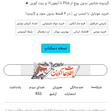
گردونه شانس بدون پوچ از PS5 تا آیفون17 و بیت کوین 🔥
خرید موبایل با اسنپ پی | در ۴ قسط بدون سود و کارمزد!
بازرسی جرثقیل
فرم ساز آنلاین
خرید مواد شیمیایی
امداد کرمان موتور
خرید یوسی
اقتصاد ایرانی
بهترین بروکر
ارز دیجیتال
بلیط اتوبوس
نسخه دسکتاپ
شبکه۱۰۰
صدسالگی
هم‌زبان
صدای مردم
یادداشت
انتشارات
آرشیو
RSS
تمام حقوق این سایت متعلق به موسسه اطلاعات بوده و بازنشر مطالب تنها با