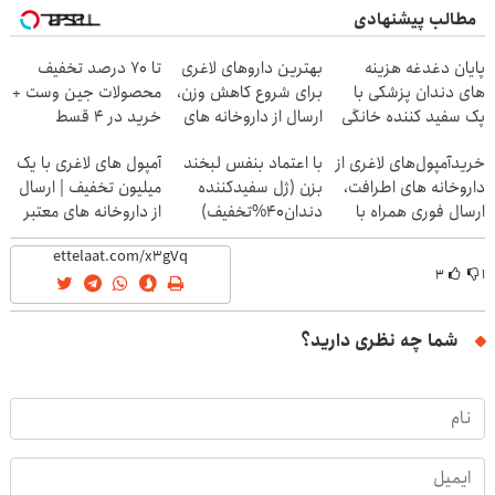
مطالب پیشنهادی
پایان دغدغه هزینه
بهترین داروهای لاغری
تا 70 درصد تخفیف
های دندان پزشکی با
برای شروع کاهش وزن،
محصولات جین وست +
پک سفید کننده خانگی
ارسال از داروخانه های
خرید در 4 قسط
نزدیکت!
خریدآمپول‌های لاغری از
با اعتماد بنفس لبخند
آمپول های لاغری با یک
داروخانه های اطرافت،
بزن (ژل سفیدکننده
میلیون تخفیف | ارسال
ارسال فوری همراه با
دندان40%تخفیف)
از داروخانه های معتبر
پک یخ!
۳
۱
شما چه نظری دارید؟