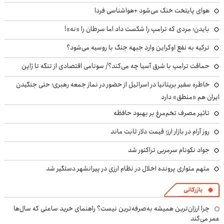
هوای پایتخت خنک می‌شود +هواشناسی فردا
بایدن؛ مردی که ترامپ را شکست داد اما سرطان را «نه»!
ترکیه به نفع اوکراین وارد جبهه جنگ با روسیه می‌شود؟
حماقت ترامپ با شرق آسیا چه می‌کند؟/ سونامی اقتصادی از تنگه تا ژاپن
خاطره سفیر بریتانیا در اسرائیل از حضور در نماز جمعه رهبری؛ حتی جنگیدن
ایران هم «منطق» دارد
تاثیر مصرف تخم‌مرغ بر بهبود حافظه
روز آرام در بازار ارز؛ قیمت دلار ثابت ماند
جواد نکونام سرمربی تراکتور شد
متهم متواری پرونده اخلال در نظام ارزی در پیرانشهر دستگیر شد
بازرگانی
چرا ارزان‌ترین همیشه به‌صرفه‌ترین نیست؟ راهنمای خرید ساعتی که سال‌ها
عمر می‌کند