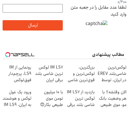
0
/
400
لطفا عدد مقابل را در جعبه متن
وارد کنید
ارسال
مطالب پیشنهادی
لوکس‌ترین
بزرگترین،
IM LS7 لوکس
رونمایی از IM
شاسی‌بلند EREV
لوکس‌ترین و
ترین شاسی بلند
LS9، پرچم‌دار
در ایران، توسط
قوی‌ترین شاسی
برقی ایران
فوق‌لوکس
نیکا موتور
بلند EREV در در
EREV وارد بازار
الان وقتشه‼️ با
بازدید از IM LS7
با 10 میلیون
ورود یک غول
رونمایی شد!
ایران رونمایی شد
ایران شد
هر وضعیت بانک
لوکس ترین
تومن موی
لوکس و هوشمند
مو، موی طبیعی
شاسی بلند برقی
طبیعی بکار😍
به ایران، IM LS9
بکار!
ایران در باشگاه
رسماً رونمایی
انقلاب
شد