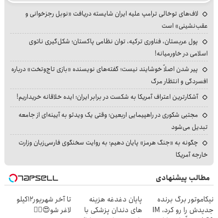
لاف‌های توخالی ترامپ علیه ایران شایسته دریافت «نوبل رجزخوانی و
عقب‌نشینی» است
پول عربستان، فناوری ترکیه، توان نظامی پاکستان؛ شکل‌گیری ناتوی
اسلامی در خاورمیانه!
پیر شدن اصلاً خوشایند نیست؛ گفته‌های نویسنده «بازی تاج‌وتخت» درباره
افسردگی و انتظار مرگ
آشکارترین اعتراف آمریکا به شکست در برابر ایران؛ ایده خلاقانه خریداریم!
مجتبی شکوری در راهپیمایی اربعین؛ وقتی یک ویدئو به آیینه‌ای از جامعه
تبدیل می‌شود
چگونه به «جنگ هرمز» پایان دهیم؛ به روایت سخنگوی فارسی‌زبان وزارت
خارجه آمریکا
مطالب پیشنهادی
نیکاموتور برگ برنده
پایان دغدغه هزینه
تا آخر شهریور12کیلو
جدیدش را رو کرد، IM
های دندان پزشکی با
لاغر شو😍👌🏻