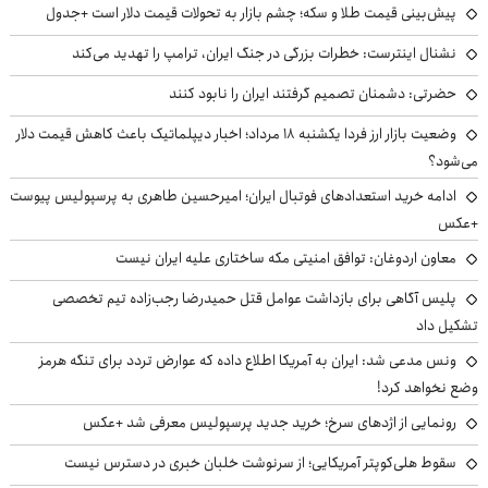
پیش‌بینی قیمت طلا و سکه؛ چشم بازار به تحولات قیمت دلار است +جدول
نشنال اینترست: خطرات بزرگی در جنگ ایران، ترامپ را تهدید می‌کند
حضرتی: دشمنان تصمیم گرفتند ایران را نابود کنند
وضعیت بازار ارز فردا یکشنبه ۱۸ مرداد؛ اخبار دیپلماتیک باعث کاهش قیمت دلار
می‌شود؟
ادامه خرید استعدادهای فوتبال ایران؛ امیرحسین طاهری به پرسپولیس پیوست
+عکس
معاون اردوغان: توافق امنیتی مکه ساختاری علیه ایران نیست
پلیس آگاهی برای بازداشت عوامل قتل حمیدرضا رجب‌زاده تیم تخصصی
تشکیل داد
ونس مدعی شد: ایران به آمریکا اطلاع داده که عوارض تردد برای تنگه هرمز
وضع نخواهد کرد!
رونمایی از اژدهای سرخ؛ خرید جدید پرسپولیس معرفی شد +عکس
سقوط هلی‌کوپتر آمریکایی؛ از سرنوشت خلبان خبری در دسترس نیست