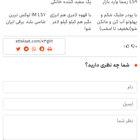
LS9 رسماً وارد بازار
پک سفید کننده خانگی
ایران شد
با پودر جلبک شکم و
با قهوه لاغری هم انرژی
IM LS7 لوکس ترین
پهلوتو آب کن و مانکن
بگیر هم کیلو کیلو لاغر
شاسی بلند برقی ایران
شو(تخفیف تا امشب)
شو!
۱
۰
شما چه نظری دارید؟