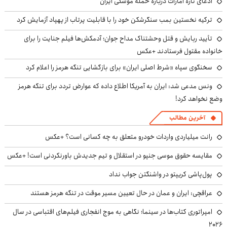
ادعای تازه امارات درباره حمله موشکی ایران
ترکیه نخستین بمب سنگرشکن خود را با قابلیت پرتاب از پهپاد آزمایش کرد
تأیید ربایش و قتل وحشتناک مداح جوان؛ آدمکش‌ها فیلم جنایت را برای
خانواده مقتول فرستادند +عکس
سخنگوی سپاه «شرط اصلی ایران» برای بازگشایی تنگه هرمز را اعلام کرد
ونس مدعی شد: ایران به آمریکا اطلاع داده که عوارض تردد برای تنگه هرمز
وضع نخواهد کرد!
آخرین مطالب
رانت میلیاردی واردات خودرو متعلق به چه کسانی است؟ +عکس
مقایسه حقوق موسی جنپو در استقلال و تیم جدیدش باورنکردنی است! +عکس
پول‌پاشی کریپتو در واشنگتن جواب نداد
عراقچی: ایران و عمان در حال تعیین مسیر موقت در تنگه هرمز هستند
امپراتوری کتاب‌ها در سینما؛ نگاهی به موج انفجاری فیلم‌های اقتباسی در سال
۲۰۲۶