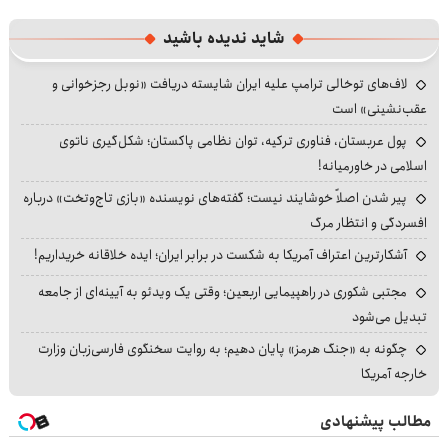
شاید ندیده باشید
لاف‌های توخالی ترامپ علیه ایران شایسته دریافت «نوبل رجزخوانی و
عقب‌نشینی» است
پول عربستان، فناوری ترکیه، توان نظامی پاکستان؛ شکل‌گیری ناتوی
اسلامی در خاورمیانه!
پیر شدن اصلاً خوشایند نیست؛ گفته‌های نویسنده «بازی تاج‌وتخت» درباره
افسردگی و انتظار مرگ
آشکارترین اعتراف آمریکا به شکست در برابر ایران؛ ایده خلاقانه خریداریم!
مجتبی شکوری در راهپیمایی اربعین؛ وقتی یک ویدئو به آیینه‌ای از جامعه
تبدیل می‌شود
چگونه به «جنگ هرمز» پایان دهیم؛ به روایت سخنگوی فارسی‌زبان وزارت
خارجه آمریکا
مطالب پیشنهادی