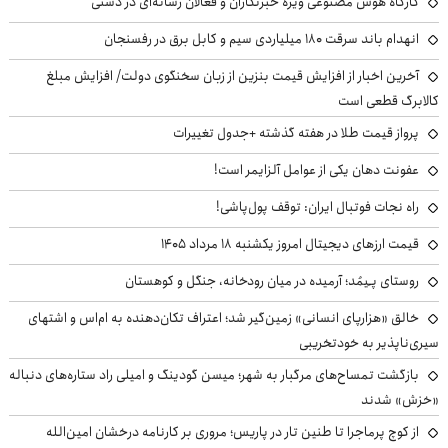
کارگاه هوش مصنوعی ویژه خبرنگاران و فعالان رسانه‌ای در دشتی
انهدام باند سرقت ۱۸۰ میلیاردی سیم و کابل برق در رفسنجان
آخرین اخبار از افزایش قیمت بنزین از زبان سخنگوی دولت/ افزایش مبلغ
کالابرگ قطعی است
پرواز قیمت طلا در هفته گذشته +جدول تغییرات
عفونت دهان یکی از عوامل آلزایمر است!
راه نجات فوتبال ایران: توقف پول‌پاشی!
قیمت ارزهای دیجیتال امروز یکشنبه ۱۸ مرداد ۱۴۰۵
روستای پـِیمُد؛ آرمیده در میان رودخانه، جنگل و کوهستان
خالق «هزارپای انسانی» زمین‌گیر شد؛ اعتراف تکان‌دهنده به ام‌اس و اشتهای
سیری‌ناپذیر به خودتخریبی
بازگشت تمساح‌های مرگبار به شهر؛ میسن گودینگ و امیلی راد ستاره‌های دنباله
«خزش» شدند
از کوچ‌ پرماجرا تا طنین تار در پاریس؛ مروری بر کارنامه درخشان امین‌الله