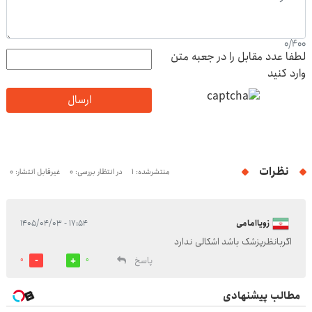
0
/
400
لطفا عدد مقابل را در جعبه متن
وارد کنید
ارسال
نظرات
منتشرشده: 1
در انتظار بررسی: 0
غیرقابل انتشار: 0
زویاامامی
۱۷:۵۴ - ۱۴۰۵/۰۴/۰۳
اگربانظرپزشک باشد اشکالی ندارد
پاسخ
0
0
مطالب پیشنهادی