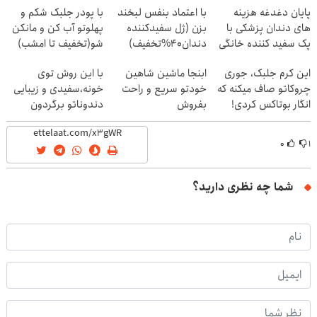
پایان دغدغه هزینه
با اعتماد بنفس لبخند
با پودر جلبک شکم و
های دندان پزشکی با
بزن (ژل سفیدکننده
پهلوتو آب کن و مانکن
پک سفید کننده خانگی
دندان40%تخفیف)
شو(تخفیف تا امشب)
این کرم جلبک، جوری
ابنجا ماشین شاهین
با این روش توی
چروکاتو صاف میکنه که
خودتو سریع و راحت
خونه،سفیدی و زیبایی
انگار بوتاکس کردی!
بفروش
دندوناتو برگردون
(تخفیف ویژه)
(40%off)
۰
۱
شما چه نظری دارید؟