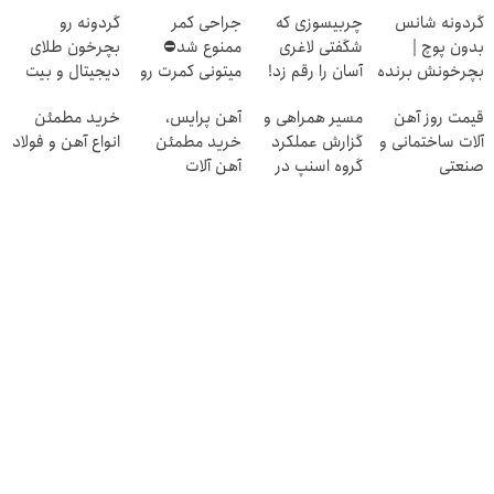
گردونه شانس
چربیسوزی که
جراحی کمر
گردونه رو
بدون پوچ |
شگفتی لاغری
ممنوع شد⛔
بچرخون طلای
بچرخونش برنده
آسان را رقم زد!
میتونی کمرت رو
دیجیتال و بیت
شو! 🔥😍
در منزل درمان
کوین ببر 🎁😍
قیمت روز آهن
مسیر همراهی و
آهن پرایس،
خرید مطمئن
کنی! 👈🏻
آلات ساختمانی و
گزارش عملکرد
خرید مطمئن
انواع آهن و فولاد
پرسش‌نامه
صنعتی
گروه اسنپ در
آهن آلات
۱۴۰۴