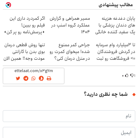
مطالب پیشنهادی
پایان دغدغه هزینه
مسیر همراهی و گزارش
اگر کمردرد داری این
های دندان پزشکی با
عملکرد گروه اسنپ در
فیلم رو ببین!
پک سفید کننده خانگی
۱۴۰۴
◗پرسش‌نامه رو پر کن◖
تا 3میلیارد وام سرمایه
جراحی کمر ممنوع
تنها روش قطعی درمان
در گردش فروشندگان
شده! میخوای کمرت رو
بوی بدن با گارانتی
=> فروشگاهت رو ثبت
در منزل درمان کنی؟
عودت وجه‼️ همین الان
کن
((پرسش‌نامه))
ببین
۰
۱
شما چه نظری دارید؟