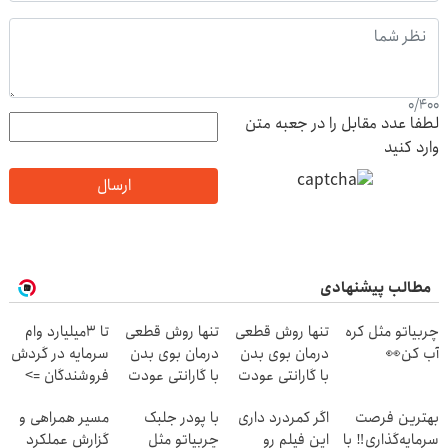
0
/
400
لطفا عدد مقابل را در جعبه متن
وارد کنید
ارسال
مطالب پیشنهادی
چربیاتو مثل کره
تنها روش قطعی
تنها روش قطعی
تا 3میلیارد وام
آب کن👀
درمان بوی بدن
درمان بوی بدن
سرمایه در گردش
با گارانتی عودت
با گارانتی عودت
فروشندگان =>
وجه‼️ همین الان
وجه‼️ همین الان
فروشگاهت رو
بهترین فرصت
اگر کمردرد داری
با پودر جلبک
مسیر همراهی و
ببین
ببین
ثبت کن
سرمایه‌گذاری‼️ با
این فیلم رو
چربیاتو مثل
گزارش عملکرد