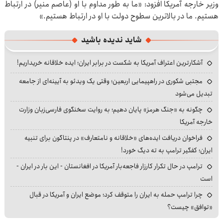
وزیر خارجه آمریکا افزود: «ما به طور مداوم با او (عاصم منیر) در ارتباط
هستیم. ما در بالاترین سطوح دولت با او در ارتباط هستیم.»
شاید ندیده باشید
آشکارترین اعتراف آمریکا به شکست در برابر ایران؛ ایده خلاقانه خریداریم!
مجتبی شکوری در راهپیمایی اربعین؛ وقتی یک ویدئو به آیینه‌ای از جامعه
تبدیل می‌شود
چگونه به «جنگ هرمز» پایان دهیم؛ به روایت سخنگوی فارسی‌زبان وزارت
خارجه آمریکا
فراخوان دریافت ایده‌های «خلاقانه و نامتعارف» در پنتاگون برای تنبیه
ایران؛ کفگیر ترامپ به ته دیگ خورد!
ترامپ در حال تکرار کارزار فاجعه‌بار آمریکا در افغانستان - این بار در ایران -
است
چرا ترامپ حمله به ایران را متوقف کرد؛ موضع ایران و آمریکا در قبال
«توافق» چیست؟