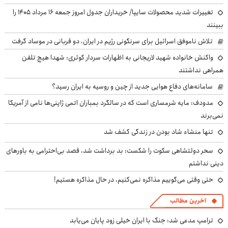
تغییرات شدید محصولات سایپا/ خریداران جدول امروز جمعه ۱۶ مرداد ۱۴۰۵ را
ببینند
تلاش ناموفق اسرائیل برای سرنگونی رژیم در ایران، دو قربانی در موساد گرفت
واکنش خانواده شهید لاریجانی به اظهارات سردار کوثری: شهدا هیچ تلفن
همراهی نداشتند
سامانه‌های دفاع هوایی جدید از چین و روسیه به ایران رسید؟
مدودف: مایه شرمساری است که در سالگرد بمباران اتمی ژاپنی‌ها نامی از آمریکا
نمی‌برند
تنها منشاء شاد بودن در زندگی کشف شد
سحر دولتشاهی سکوت را شکست: بد برداشت شد، قصد بی‌احترامی به باورهای
دینی نداشتم
حتی وقتی می‌گوییم مذاکره نمی‌کنیم، در حال مذاکره هستیم!
آخرین مطالب
ترامپ مدعی شد: جنگ با ایران خیلی زود پایان می‌یابد