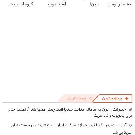
100 هزار تومان
ببین!
اسید ذوب
گروه اسنپ در
طلا بخر‼️
◗پرسش‌نامه رو
کن(تخفیف تا
۱۴۰۴
پر کن◖
امشب)
پربازدیدترین
پربحث‌ترین
خیبرشکن ایران به سامانه هدایت ضدپارازیت چینی مجهز شد؟/ تهدید جدی
برای پاتریوت و تاد آمریکا
آسوشیتدپرس افشا کرد: حملات سنگین ایران باعث ضربه مغزی ۷۰۰ نظامی
آمریکایی شد