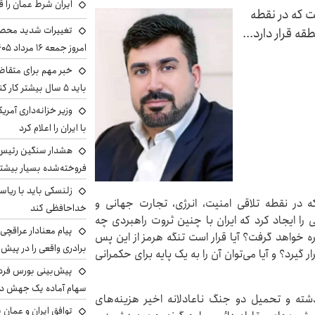
ایران شرط عمان را ق
ت که در نقطه
تغییرات شدید محصو
ه قرار دارد...
امروز جمعه ۱۶ مرداد ۱۴۰۵ را ببینند
خبر مهم برای متقاض
باید ۵ سال بیشتر کار کنند
وزیر خزانه‌داری آمری
با ایران را اعلام کرد
هشدار سنگین رئیس ا
فروخته‌شده بسیار بیشتر
زلنسکی باید با ریا
ه در نقطه تلاقی امنیت، انرژی، تجارت جهانی و
خداحافظی کند
 را ایجاد کرد که ایران با چنین ثروت راهبردی چه
پیام معنادار عراقچی:
ه خواهد گرفت؟ آیا قرار است تنگه هرمز از این پس
برادری واقعی را در پیش 
ار گیرد؟ و آیا می‌توان آن را به یک پایه برای حکمرانی
سهام آماده یک جهش د
یم‌های اقتصادی ایران در ۴۷ سال گذشته و تحمیل دو جنگ ناعادلانه اخیر هزینه‌های
توافق ایران و عمان ب