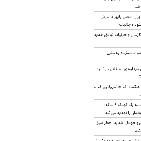
ایران؛ فصل پاییز با بارش
‌شود +جزئیات
کا زمان و جزئیات توافق جدید
سم قاسم‌زاده به منزل
 دیدارهای استقلال در آسیا؛
؟
کابین خلبان و لاشه جنگنده اف-۱۵ آمریکایی که با
حمله سگ‌های ولگرد به یک کودک ۹ ساله؛
دان را تهدید می‌کند
ق و طوفان شدید؛ خطر سیل
کند
رنال: حمله روسیه به یکی از