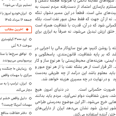
اذ شیوه‌های مقابله دائمی با هرگونه هجمه دشمن و
تسلیم بزرگ می‌شود؟
تلزم بازسازی اعتماد از دست‌رفته مردم نسبت به
ت‌های ملی است. قطعاً در این مسیر دشوار، تنگه
ایران‌خودرو امروز با
شد. نه از آن جهت که فقط محل عبور نفت است، بلکه
جمعه ۱۶ مرداد ۱۴۰۵
 حکمرانی شود که در آن، قدرت با شفافیت همراه است
آخرین مطالب
خلق ارزش تبدیل می‌شود، نه صرفاً به ابزاری برای
سوخت ۹.۶ تُنی
ه را روشن کنیم: هر نوع سازوکار مالی یا اجرایی در
توافق سرخ‌ها با ستا
اشد که بر پایه شفافیت، قانون‌مندی، پاسخگویی و
یمنی، هزینه‌های محیط‌زیستی یا هر نوع ساز و کار
پرسپولیس می‌پیوندد
 اگر قرار است از هر بشکه نفت یا از هر نوع عبور و
رزمایش ۱۰ جن
باید معلوم باشد این درآمد از چه طریقی به‌دست
مرکزی با مهمات واقعی
شود و در نهایت در چه مسیری هزینه خواهد شد.
 ضرورت حکمرانی است. در دنیای امروز، هیچ
دچار می‌کند
، بدون شفافیت دوام نمی‌آورد. مردم باید بدانند
دلیل واقعی خشم ترا
‌هایی خرج می‌شود. اگر این موضوع به‌درستی طراحی
مهمات آمریکا چیست؟
شور تبدیل شود نشان می‌دهد ایران از دارایی‌های
دفتر حفاظت منافع ای
تن آینده استفاده می‌کند.