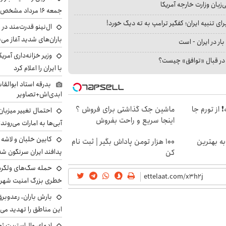
بان وزارت خارجه آمریکا
جمعه ۱۶ مرداد مشخص شد
ای تنبیه ایران؛ کفگیر ترامپ به ته دیگ خورد!
ال‌نینو قدرت‌مند در 
باران‌های شدید آغاز می
بار در ایران - است
وزیر خزانه‌داری آمری
ا در قبال «توافق» چیست؟
با ایران را اعلام کرد
بدرقه استاد ابوالقا
ابدی‌اش+تصاویر
 از تورم جا
ماشین جک گذاشتی برای فروش ؟
احتمال تغییر میزبان
اینجا سریع و راحت بفروش
آبی‌ها به امارات می‌روند
ه بهترین
100 هزار تومن پاداش بگیر | ثبت نام
پدافند ایران سرنگون شد
کن
خطری بزرگ امنیت شهرون
بارش باران، رعدوبر
این مناطق را تهدید می‌
ادعای وال‌استریت ژو