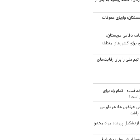
ستگان: واریزی معوقات
امه دفاعی عربستان،
ی برای کشورهای منطقه
تیم ملی را برای رقابت‌های
د آماده : کدام راه برای
ر است؟
ی جرثقیل ها: هر بازرسی
 باشد
از تشکیل پرونده مواد مخدر؛
فظ ارزش پول در شرایط