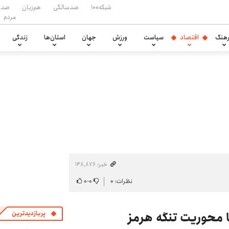
شبکه۱۰۰
صدسالگی
هم‌زبان
صدا
مردم
هنگ
اقتصاد
سیاست
ورزش
جهان
استان‌ها
زندگی
خبر: ۱۴۸٬۸۷۶
نظرات: ۰
۰
-
۰
ا محوریت تنگه هرمز
پربازدیدترین