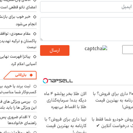
اعضای ناتو قطعی است
خبر خوب برای بازنش
انجام می‌شود
مقام سعودی: توافقن
پاکستان و ترکیه تهدید
نیست
ارسال
پیاتزا فهرست نهایی 
آسیایی اعلام کرد
بازرگانی
ثبت برند یا خرید برن
کسب‌وکار شما مناسب‌ت
207 داری برای فروش؟ با
الان طلا بخر پولشو 4 ماه
رنامه به بهترین قیمت
دیگه بده! سرمایه‌گذاری
بررسی ویژگی های فن
روش!
طلا با اقساط بی‌بهره
این ویژگی ها را باید بلد
۷ اقدام ضروری پس 
وش خودرو شما فقط با
تیبا داری برای فروش؟ با
راهنمای خانواده‌ها
 درخواست آنلاین ✔
کارنامه به بهترین قیمت
بفروش!
راهی مطمئن برای ح