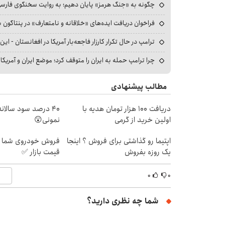
چگونه به «جنگ هرمز» پایان دهیم؛ به روایت سخنگوی فارسی‌ز
فراخوان دریافت ایده‌های «خلاقانه و نامتعارف» در پنتاگون بر
ترامپ در حال تکرار کارزار فاجعه‌بار آمریکا در افغانستان - این 
چرا ترامپ حمله به ایران را متوقف کرد؛ موضع ایران و آمریک
مطالب پیشنهادی
دریافت 100 هزار تومان هدیه با
40 درصد سود سالانه❗
اولین خرید از گرمی
نمونی😲
اپتیما رو گذاشتی برای فروش ؟ اینجا
فروش خودروی شما ب
یک روزه بفروش
قیمت بازار ✅
۰
۰
شما چه نظری دارید؟