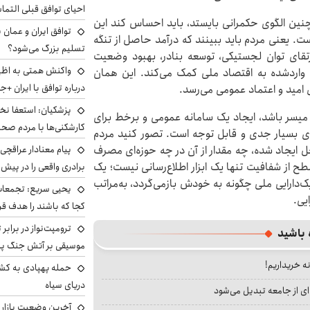
احیای توافق قبلی التما
چنین الگوی حکمرانی بایستد، باید احساس کند این
توافق ایران و عمان ب
. یعنی مردم باید ببینند که درآمد حاصل از تنگه
تسلیم بزرگ می‌شود؟
رتقای توان لجستیکی، توسعه بنادر، بهبود وضعیت
واکنش همتی به اظهار
واردشده به اقتصاد ملی کمک می‌کند. این همان
درباره توافق با ایران +ج
امید و اعتماد عمومی می‌رسد.
پزشکیان: استعفا نخوا
میسر باشد، ایجاد یک سامانه عمومی و برخط برای
کارشکنی‌ها با مردم صح
‌ای بسیار جدی و قابل توجه است. تصور کنید مردم
پیام معنادار عراقچی:
ل ایجاد شده، چه مقدار از آن در چه حوزه‌ای مصرف
ح از شفافیت تنها یک ابزار اطلاع‌رسانی نیست؛ یک
برادری واقعی را در پیش 
ک‌دارایی ملی چگونه به خودش بازمی‌گردد، به‌مراتب
یحیی سریع: تجمعات 
یی.
کجا که باشند را هدف قر
ترومپت‌نواز در برابر 
 باشید
موسیقی بر آتش جنگ پیر
نه خریداریم!
حمله پهپادی به کشت
دریای سیاه
ای از جامعه تبدیل می‌شود
آخرین وضعیت بازار ار