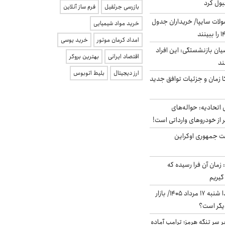
بول کرد
بازرسی جرثقیل
فرم ساز آنلاین
لات سایپا/ خریداران جدول
خرید مواد شیمیایی
امداد کرمان موتور
خرید یوسی
یان بازنشستگی: این افراد
اقتصاد ایرانی
بهترین بروکر
ارز دیجیتال
بلیط اتوبوس
کا زمان و جزئیات توافق جدید
تحادیه: حواله‌های
 از خودروهای وارداتی است!
ست جمهوری اوکراین
 زمان آن فرا رسیده که
گیریم
پیش‌بینی بورس فردا شنبه ۱۷ مرداد ۱۴۰۵/ بازار
یگر است؟
ر سر تنگه هرمز؛ ترامپ آماده