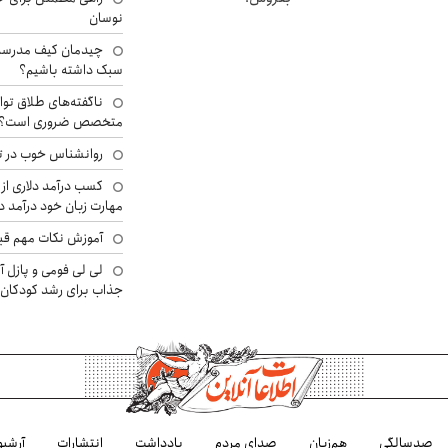
نوسان
چیدمان کیف مدرسه؛
سبک داشته باشیم؟
ناگفته‌های طلاق توا
متخصص ضروری است؟
روانشناس خوب در ت
کسب درآمد دلاری از 
مهارت زبان خود درآمد د
آموزش نکات مهم قبل 
لی لی فومی و پازل آ
جذاب برای رشد کودکان
صدسالگی
هم‌زبان
صدای مردم
یادداشت
انتشارات
آرشیو