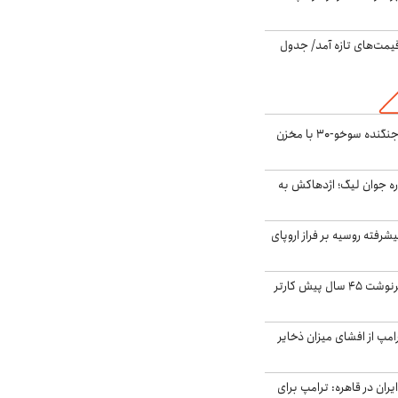
 قیمت‌های تازه آمد/ جدول
بُرد ۳۰۰۰ کیلومتری جنگنده سوخو-۳۰ با مخزن
ره جوان لیگ؛ اژدهاکش به
گنده پیشرفته روسیه بر فراز اروپای
ایران، ترامپ را به سرنوشت ۴۵ سال پیش کارتر
مپ از افشای میزان ذخایر
ران در قاهره: ترامپ برای