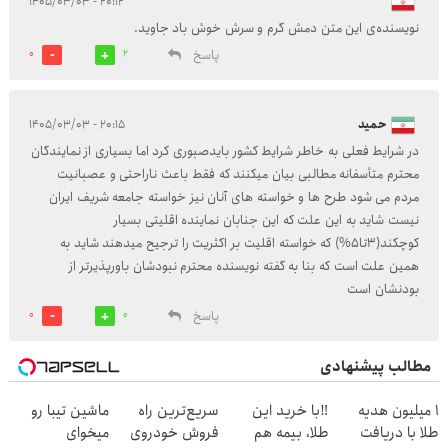
۲۰:۱۲ - ۱۴۰۵/۰۳/۰۳
نویسنده‌ی این متن دمش گرم و سرش خوش باد جاوید.
پاسخ
0
2
حمید
۲۰:۱۵ - ۱۴۰۵/۰۳/۰۳
در شرایط فعلی به خاطر شرایط کشور بایدصبوری کرد اما بسیاری از نمایندگان
محترم متأسفانه مطالبی بیان میکنند که فقط باعث ناراحتی و عصبانیت
مردم می شود طرح ها و خواسته های آنان نیز خواسته جامعه شریف ایران
نیست شاید به این علت که این جنابان نماینده اقلیتی بسیار
کوچکند(3تا5%) که خواسته اقلیت بر اکثریت را ترجیح میدهند شاید به
همین علت است که بنا به گفته نویسنده محترم نبودشان باورپذیرتر از
بودنشان است
پاسخ
0
0
مطالب پیشنهادی
1 میلیون هدیه
‼️با خرید این
سریع‌ترین راه
ماشین تیبا رو
طلا با دریافت
طلا، بیمه هم
فروش خودروی
میخوای