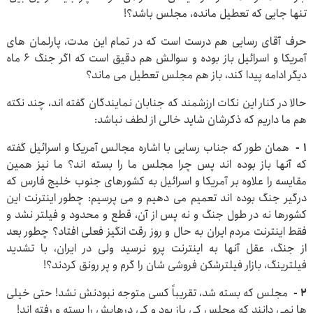
تنها جایی که تعطیل مانده، مجلس باشد؟!
حرف آقای رسایی هم درست است که در تمام این مدت، پارلمان های
آمریکا و اسرائیل باز بوده و سوالش هم دقیق است که اگر جنگ ۶ ماه
دیگر ادامه پیدا کند، باز هم مجلس تعطیل می ماند؟
حالا در کنار این نکات ارزشمند که جنابان نمایندگان گفته اند، چند نکته
هم ما داریم که ذکرشان شاید خالی از لطف نباشد:
۱ -
همان طور که جناب رسایی با اشاره مجالس آمریکا و اسرائیل گفته
که آنها باز بوده اند پس چرا مجلس ما را بسته اند؟ ما نیز همین
مقایسه را علاوه بر آمریکا و اسرائیل به کشورهای جنوب خلیج فارس که
درگیر جنگ بوده اند تعمیم می دهیم و می پرسیم: چطور اینترنت این
کشورها نه در طول جنگ و نه پس از آن، قطع و محدود و فیلتر نشد و
فقط اینترنت مردم ایران به حال و روز رقت انگیز فعلی افتاد؟ چطور بعد
از جنگ، عقل آنها به اینترنت پرو نرسید ولی در ایران، با تشدید
فیلترینگ، بازار فیلترشکن فروشی شان را گرم و پر رونق کردند؟!
۲ -
مجلس که بسته شد، تقریباً کسی متوجه نبودنش نشد! حتی خیلی
ها نمی دانند که مجلس کی باز بود و کی درهایش را بسته و رفته اند!