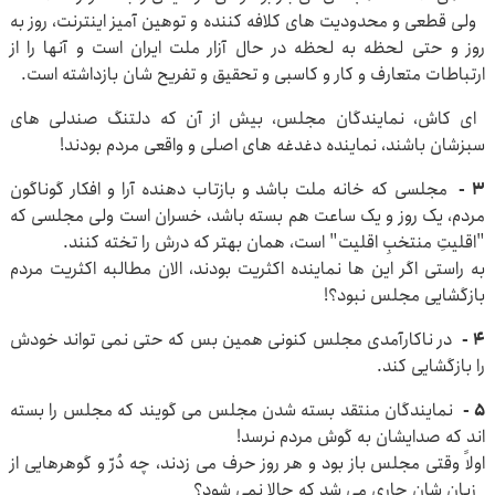
ولی قطعی و محدودیت های کلافه کننده و توهین آمیز اینترنت، روز به
روز و حتی لحظه به لحظه در حال آزار ملت ایران است و آنها را از
ارتباطات متعارف و کار و کاسبی و تحقیق و تفریح شان بازداشته است.
ای کاش، نمایندگان مجلس، بیش از آن که دلتنگ صندلی های
سبزشان باشند، نماینده دغدغه های اصلی و واقعی مردم بودند!
۳ -
مجلسی که خانه ملت باشد و بازتاب دهنده آرا و افکار گوناگون
مردم، یک روز و یک ساعت هم بسته باشد، خسران است ولی مجلسی که
"اقلیتِ منتخبِ اقلیت" است، همان بهتر که درش را تخته کنند.
به راستی اگر این ها نماینده اکثریت بودند، الان مطالبه اکثریت مردم
بازگشایی مجلس نبود؟!
۴ -
در ناکارآمدی مجلس کنونی همین بس که حتی نمی تواند خودش
را بازگشایی کند.
۵ -
نمایندگان منتقد بسته شدن مجلس می گویند که مجلس را بسته
اند که صدایشان به گوش مردم نرسد!
اولاً وقتی مجلس باز بود و هر روز حرف می زدند، چه دُرّ و گوهرهایی از
زبان شان جاری می شد که حالا نمی شود؟