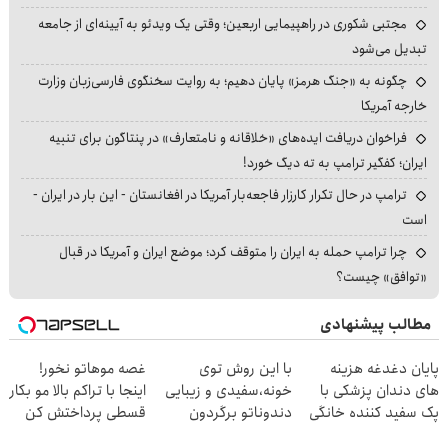
مجتبی شکوری در راهپیمایی اربعین؛ وقتی یک ویدئو به آیینه‌ای از جامعه
تبدیل می‌شود
چگونه به «جنگ هرمز» پایان دهیم؛ به روایت سخنگوی فارسی‌زبان وزارت
خارجه آمریکا
فراخوان دریافت ایده‌های «خلاقانه و نامتعارف» در پنتاگون برای تنبیه
ایران؛ کفگیر ترامپ به ته دیگ خورد!
ترامپ در حال تکرار کارزار فاجعه‌بار آمریکا در افغانستان - این بار در ایران -
است
چرا ترامپ حمله به ایران را متوقف کرد؛ موضع ایران و آمریکا در قبال
«توافق» چیست؟
مطالب پیشنهادی
پایان دغدغه هزینه
با این روش توی
غصه موهاتو نخور!
های دندان پزشکی با
خونه،سفیدی و زیبایی
اینجا با تراکم بالا مو بکار
پک سفید کننده خانگی
دندوناتو برگردون
قسطی پرداختش کن
(40%off)