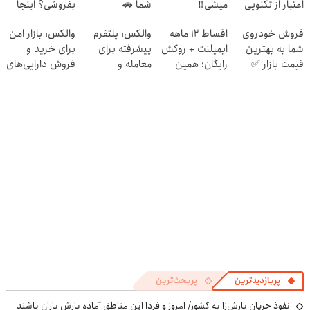
اعتبار از تکنوپی
میشی‼️
شما 🚗
بفروشی؟ اینجا
بدون آگهی و در
فروش خودروی
اقساط ۱۲ ماهه
والکس: پلتفرم
والکس: بازار امن
چند ساعت
شما به بهترین
ایمپلنت + روکش
پیشرفته برای
برای خرید و
بفروشش
قیمت بازار ✅
رایگان؛ همین
معامله و
فروش دارایی‌های
امروز نوبت بگیر
سرمایه‌گذاری
دیجیتال
✅🦷
ایمن
پربازدیدترین
پربحث‌ترین
نفوذ جریان بارش‌زا به کشور/ امروز و فردا این مناطق آماده بارش باران باشند