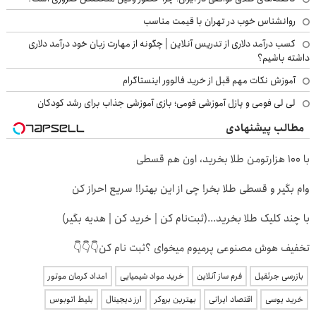
روانشناس خوب در تهران با قیمت مناسب
کسب درآمد دلاری از تدریس آنلاین | چگونه از مهارت زبان خود درآمد دلاری
داشته باشیم؟
آموزش نکات مهم قبل از خرید فالوور اینستاگرام
لی لی فومی و پازل آموزشی فومی؛ بازی آموزشی جذاب برای رشد کودکان
مطالب پیشنهادی
با ۱۰۰ هزارتومن طلا بخرید، اون هم قسطی
وام بگیر و قسطی طلا بخر! چی از این بهتر!! سریع احراز کن
با چند کلیک طلا بخرید...(ثبت‌نام کن | خرید کن | هدیه بگیر)
تخفیف هوش مصنوعی پرمیوم میخوای ؟ثبت نام کن👇👇👇
بازرسی جرثقیل
فرم ساز آنلاین
خرید مواد شیمیایی
امداد کرمان موتور
خرید یوسی
اقتصاد ایرانی
بهترین بروکر
ارز دیجیتال
بلیط اتوبوس