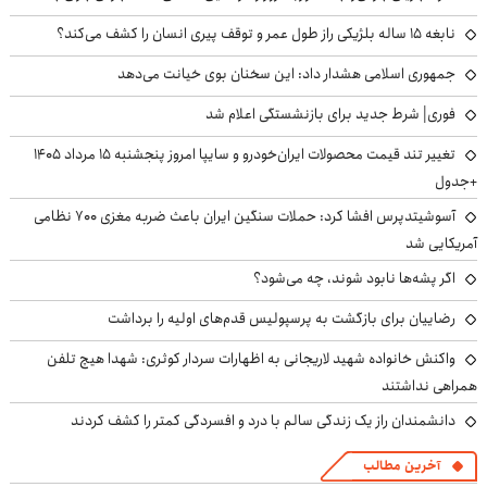
نابغه ۱۵ ساله بلژیکی راز طول عمر و توقف پیری انسان را کشف می‌کند؟
جمهوری اسلامی هشدار داد: این سخنان بوی خیانت می‌دهد
فوری| شرط جدید برای بازنشستگی اعلام شد
تغییر تند قیمت محصولات ایران‌خودرو و سایپا امروز پنجشنبه ۱۵ مرداد ۱۴۰۵
+جدول
آسوشیتدپرس افشا کرد: حملات سنگین ایران باعث ضربه مغزی ۷۰۰ نظامی
آمریکایی شد
اگر پشه‌ها نابود شوند، چه می‌شود؟
رضاییان برای بازگشت به پرسپولیس قدم‌های اولیه را برداشت
واکنش خانواده شهید لاریجانی به اظهارات سردار کوثری: شهدا هیچ تلفن
همراهی نداشتند
دانشمندان راز یک زندگی سالم با درد و افسردگی کمتر را کشف کردند
آخرین مطالب