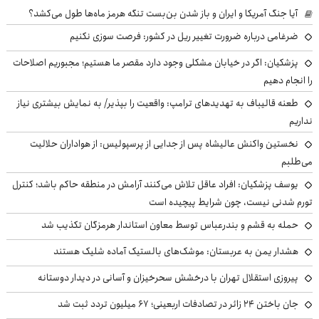
آیا جنگ آمریکا و ایران و باز شدن بن‌بست تنگه هرمز ماه‌ها طول می‌کشد؟
ضرغامی درباره ضرورت تغییر ریل در کشور: فرصت سوزی نکنیم
پزشکیان: اگر در خیابان مشکلی وجود دارد مقصر ما هستیم؛ مجبوریم اصلاحات
را انجام دهیم
طعنه قالیباف به تهدیدهای ترامپ: واقعیت را بپذیر/ به نمایش بیشتری نیاز
نداریم
نخستین واکنش عالیشاه پس از جدایی از پرسپولیس: از هواداران حلالیت
می‌طلبم
یوسف پزشکیان: افراد عاقل تلاش می‌کنند آرامش در منطقه حاکم باشد؛ کنترل
تورم شدنی نیست، چون شرایط پیچیده است
حمله به قشم و بندرعباس توسط معاون استاندار هرمزگان تکذیب شد
هشدار یمن به عربستان: موشک‌های بالستیک آماده شلیک هستند
پیروزی استقلال تهران با درخشش سحرخیزان و آسانی در دیدار دوستانه
جان باختن ۲۴ زائر در تصادفات اربعینی؛ ۶۷ میلیون تردد ثبت شد