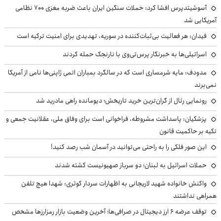
آسوشیتدپرس افشا کرد: حملات سنگین ایران باعث ضربه مغزی ۷۰۰ نظامی
آمریکایی شد
فیدان: هر فعالیت بی‌ثبات‌کننده در سوریه، تهدیدی برای امنیت ترکیه است
اسرائیلی‌ها به خبرنگار پرس‌تی‌وی با نارنجک حمله کردند
مدودف: مایه شرمساری است که در سالگرد بمباران اتمی ژاپنی‌ها نامی از آمریکا
نمی‌برند
رونمایی رئال از گران‌ترین خرید تاریخش؛ دیومانده راهی مادرید شد
پزشکیان: پاسداشت مشروطه، فراخوانی است برای وفاق ملی، عقلانیت جمعی و
تکیه بر حاکمیت قانون
این صور فلکی را به راحتی می‌توانید در آسمان شب رصد کنید!
حملات اسرائیل به لبنان؛ دو سرباز صهیونیست کشته شدند
واکنش خانواده شهید لاریجانی به اظهارات سردار کوثری: شهدا هیچ تلفن
همراهی نداشتند
توقف عرضه ۶ ارز دیجیتال در صرافی‌ها؛ آخرین وضعیت بازار رمزارزها مشخص