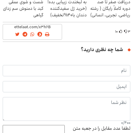
دریافت صفر تا صد
به لبخندت زیبایی بده!
شست و شوی عمقی
دوره کاملاً رایگان ( رشته
(خرید ژل سفیدکننده
کبد با دمنوش سم زدای
ریاضی، تجربی، انسانی)
دندان با40%تخفیف)
گیاهی
۱۰
۳
شما چه نظری دارید؟
0
/
400
لطفا عدد مقابل را در جعبه متن