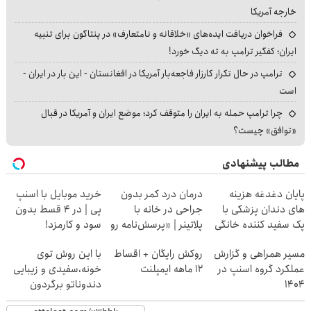
خارجه آمریکا
فراخوان دریافت ایده‌های «خلاقانه و نامتعارف» در پنتاگون برای تنبیه
ایران؛ کفگیر ترامپ به ته دیگ خورد!
ترامپ در حال تکرار کارزار فاجعه‌بار آمریکا در افغانستان - این بار در ایران -
است
چرا ترامپ حمله به ایران را متوقف کرد؛ موضع ایران و آمریکا در قبال
«توافق» چیست؟
مطالب پیشنهادی
پایان دغدغه هزینه
درمان درد کمر بدون
خرید موبایل با اسنپ
های دندان پزشکی با
جراحی در خانه با
پی | در ۴ قسط بدون
پک سفید کننده خانگی
پلاتینر | «پرسش‌نامه رو
سود و کارمزد!
پر کن»
مسیر همراهی و گزارش
روکش رایگان + اقساط
با این روش توی
عملکرد گروه اسنپ در
۱۲ ماهه ایمپلنت
خونه،سفیدی و زیبایی
۱۴۰۴
دندوناتو برگردون
(40%off)