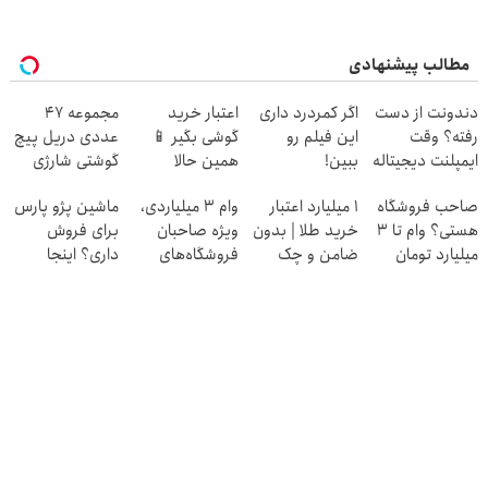
مطالب پیشنهادی
دندونت از دست
اگر کمردرد داری
اعتبار خرید
مجموعه 47
رفته؟ وقت
این فیلم رو
گوشی بگیر 📱
عددی دریل پیچ
ایمپلنت دیجیتاله
ببین!
همین حالا
گوشتی شارژی
◗پرسش‌نامه رو
درخواست اعتبار
(تخفیف به مدت
صاحب فروشگاه
۱ میلیارد اعتبار
وام ۳ میلیاردی،
ماشین پژو پارس
پر کن◖
بده 🎯
محدود)
هستی؟ وام تا ۳
خرید طلا | بدون
ویژه صاحبان
برای فروش
میلیارد تومان
ضامن و چک
فروشگاه‌های
داری؟ اینجا
بگیر
آنلاین و حضوری
سریع بفروشش