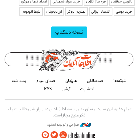
بازرسی جرثقیل
فرم ساز آنلاین
خرید مواد شیمیایی
امداد کرمان موتور
خرید یوسی
اقتصاد ایرانی
بهترین بروکر
ارز دیجیتال
بلیط اتوبوس
نسخه دسکتاپ
شبکه۱۰۰
صدسالگی
هم‌زبان
صدای مردم
یادداشت
انتشارات
آرشیو
RSS
تمام حقوق این سایت متعلق به موسسه اطلاعات بوده و بازنشر مطالب تنها با
ذکر منبع مجاز است.
طراحی و تولید: نستوه