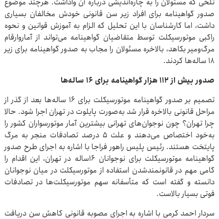
تلخی که مسئولان را به چاره‌اندیشی درباره آن واداشت. هرچند موضوع
صدور گواهینامه برای افراد زیر سن قانونی خودش مخالفان بسیاری
داشت، اما کارشناسان با این تحلیل که الزام به آموزش قوانین و نحوه
راکبی موتورسیکلت توسط متقاضیان گواهینامه می‌تواند از آماروارقام
مرگ‌ومیر بکاهد، بالاخره مسئولان را مجاب به صدور گواهینامه برای زیر
۱۸ ساله‌ها کردند.
صدور بیش از ۱۱۲ هزار گواهینامه برای ۱۶ ساله‌ها
تصمیم بر صدور گواهینامه موتورسیکلت برای ۱۶ ساله‌ها بعد از گذر از
مراحل قانونی بالاخره قرار شد به‌صورت پایلوت در تهران اجرا شود. حالا
چرا تهران؟ چون نوجوان‌های تهرانی بیشترین آمار موتورسواران کشور را
به‌خود اختصاص می‌دهند و علت ۵ درصد تصادفات منجر به مرگ
پایتخت هستند. رئیس پلیس راهور فراجا با اشاره به اجرای طرح صدور
گواهینامه موتورسیکلت برای نوجوانان ۱۶ساله در تهران، این اقدام را
گامی مهم در قانونمندشدن استفاده از موتورسیکلت در میان نوجوانان
دانسته و گفته است که متأسفانه سهم موتورسیکلت‌ها در تصادفات
فوتی بسیار بالاست.
سردار احمد کرمی با اشاره به اجرای مصوبه قانونی کاهش سن دریافت