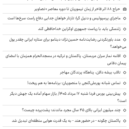
حراج ۸۸ اثر فاخر از زمان تیموریان تا دوره معاصر +تصاویر
ماجرای پرسپولیس و دنیل گرا؛ تارتار خواهان جدایی دفاع راست سرخ‌ها است
زلنسکی باید با ریاست جمهوری اوکراین خداحافظی کند
عدد باورنکردنی رضایت‌نامه حسین‌نژاد؛ دینامو برای ستاره ایرانی چقدر پول
می‌خواهد؟
اقامه نماز سران عربستان، پاکستان و ترکیه در مسجدالحرام همزمان با امضای
پیمان دفاعی
تالاب بیشه دالان، پناهگاه پرندگان مهاجر
تماس شبانه پورعلی‌گنجی با منصوریان؛ برنامه‌ها به هم ریخت!
پیش‌بینی بورس فردا شنبه ۱۷ مرداد ۱۴۰۵/ بازار سهام آماده یک جهش دیگر
است؟
چند میلیون ایرانی بالای ۴۵ سال مجرد ماندند؛ پشت‌پرده چیست؟
پاکستان چگونه - در حضور هند - به یک قدرت هوایی منطقه‌ای تبدیل شد