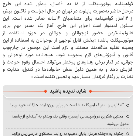
گواهینامه موتورسیکلت از ۱۸ به ۱۶سال، یادآور شده این طرح
درحال‌حاضر به‌صورت پایلوت در تهران در حال اجراست و تاکنون بیش
از ۱۱۲هزار گواهینامه برای متقاضیان ۱۶ساله صادر شده است. این
مسئول امیدوار است اجرای این طرح، آغاز یک مسیر مهم برای
قانونمندکردن حضور نوجوانان و جوانان در حوزه استفاده از
موتورسیکلت باشد؛ «بخش قابل توجهی از نوجوانان به استفاده از این
وسیله نقلیه علاقه‌مند هستند و لازم است این موضوع در چارچوب
قانون و آموزش‌های لازم مدیریت شود. هیجانات دوره نوجوانی و
جوانی، در کنار برخی رفتارهای پرخطر می‌تواند احتمال وقوع حوادث را
افزایش دهد و به همین دلیل نقش خانواده‌ها در کنترل، هدایت و
نظارت بر رفتار فرزندان بسیار مهم و تعیین‌کننده است.»
شاید ندیده باشید
آشکارترین اعتراف آمریکا به شکست در برابر ایران؛ ایده خلاقانه خریداریم!
مجتبی شکوری در راهپیمایی اربعین؛ وقتی یک ویدئو به آیینه‌ای از جامعه
تبدیل می‌شود
چگونه به «جنگ هرمز» پایان دهیم؛ به روایت سخنگوی فارسی‌زبان وزارت