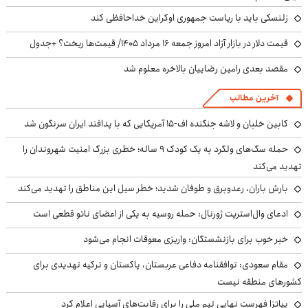
زلنسکی باید با ریاست جمهوری اوکراین خداحافظی کند
قیمت دلار در بازار آزاد امروز جمعه ۱۶ مرداد ۱۴۰۵/ قیمت‌ها ریخت؟ +جدول
مقصد بعدی رامین رضاییان بالاخره معلوم شد
آخرین مطالب
کابین خلبان و لاشه جنگنده اف-۱۵ آمریکایی که با پدافند ایران سرنگون شد
حمله سگ‌های ولگرد به یک کودک ۹ ساله؛ خطری بزرگ امنیت شهروندان را
تهدید می‌کند
بارش باران، رعدوبرق و طوفان شدید؛ خطر سیل این مناطق را تهدید می‌کند
ادعای وال‌استریت ژورنال: حمله روسیه به یکی از اعضای ناتو قطعی است
خبر خوب برای بازنشستگان: واریزی معوقات انجام می‌شود
مقام سعودی: توافقنامه دفاعی عربستان، پاکستان و ترکیه تهدیدی برای
کشورهای منطقه نیست
پیاتزا فهرست نهایی تیم ملی را برای رقابت‌های آسیایی اعلام کرد