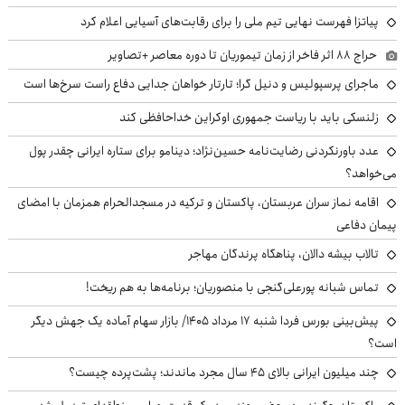
پیاتزا فهرست نهایی تیم ملی را برای رقابت‌های آسیایی اعلام کرد
حراج ۸۸ اثر فاخر از زمان تیموریان تا دوره معاصر +تصاویر
ماجرای پرسپولیس و دنیل گرا؛ تارتار خواهان جدایی دفاع راست سرخ‌ها است
زلنسکی باید با ریاست جمهوری اوکراین خداحافظی کند
عدد باورنکردنی رضایت‌نامه حسین‌نژاد؛ دینامو برای ستاره ایرانی چقدر پول
می‌خواهد؟
اقامه نماز سران عربستان، پاکستان و ترکیه در مسجدالحرام همزمان با امضای
پیمان دفاعی
تالاب بیشه دالان، پناهگاه پرندگان مهاجر
تماس شبانه پورعلی‌گنجی با منصوریان؛ برنامه‌ها به هم ریخت!
پیش‌بینی بورس فردا شنبه ۱۷ مرداد ۱۴۰۵/ بازار سهام آماده یک جهش دیگر
است؟
چند میلیون ایرانی بالای ۴۵ سال مجرد ماندند؛ پشت‌پرده چیست؟