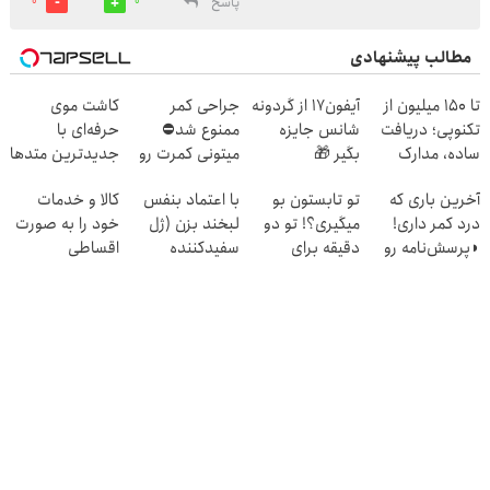
پاسخ
0
0
مطالب پیشنهادی
تا ۱۵۰ میلیون از
آیفون17 از گردونه
جراحی کمر
کاشت موی
تکنوپی؛ دریافت
شانس جایزه
ممنوع شد⛔
حرفه‌ای با
ساده، مدارک
بگیر 🎁
میتونی کمرت رو
جدیدترین متدها
حداقلی
در منزل درمان
و قیمت عالی
آخرین باری که
تو تابستون بو
با اعتماد بنفس
کالا و خدمات
کنی! 👈🏻
درد کمر داری!
میگیری؟! تو دو
لبخند بزن (ژل
خود را به صورت
پرسش‌نامه
◗پرسش‌نامه رو
دقیقه برای
سفیدکننده
اقساطی
پر کن◖
همیشه درمانش
دندان40%تخفیف)
بفروشید
کن