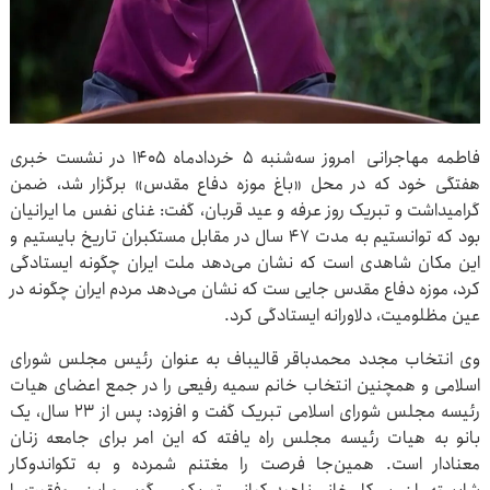
فاطمه مهاجرانی امروز سه‌شنبه ۵ خردادماه ۱۴۰۵ در نشست خبری
هفتگی خود که در محل «باغ موزه دفاع مقدس» برگزار شد، ضمن
گرامیداشت و تبریک روز عرفه و عید قربان، گفت: غنای نفس ما ایرانیان
بود که توانستیم به مدت ۴۷ سال در مقابل مستکبران تاریخ بایستیم و
این مکان شاهدی است که نشان می‌دهد ملت ایران چگونه ایستادگی
کرد، موزه دفاع مقدس جایی ست که نشان می‌دهد مردم ایران چگونه در
عین مظلومیت، دلاورانه ایستادگی کرد.
وی انتخاب مجدد محمدباقر قالیباف به عنوان رئیس مجلس شورای
اسلامی و همچنین انتخاب خانم سمیه رفیعی را در جمع اعضای هیات
رئیسه مجلس شورای اسلامی تبریک گفت و افزود: پس از ۲۳ سال، یک
بانو به هیات رئیسه مجلس راه یافته که این امر برای جامعه زنان
معنادار است. همین‌جا فرصت را مغتنم شمرده و به تکواندوکار