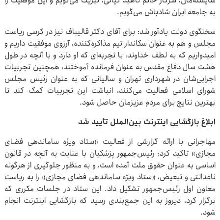
شایسته‌مان، سرکار خانم ناهید کیانی، تبریک می‌گویم و این موفقیت را
به جامعه ایران شادباش می‌گویم.
سخنگوی دولت یادآور شد: برای آقای دکتر قالیباف نیز در کرسی ریاست
مجلس و هم به عنوان سکاندار تیم مذاکره‌کننده، آرزوی موفقیت داریم و
امیدواریم که به لطف خداوند، با تجربه‌ای که او دارد و با آنچه در طول
هشت سال دفاع مقدس به عنوان فرمانده آموختند، همچنین تجربیات
اجرایی‌شان در شهرداری تهران و سالیانی که به عنوان رئیس مجلس
شورای اسلامی فعالیت می‌کنند، انباشت این تجربیات کمک کند تا
بهترین نتایج برای مردم عزیزمان حاصل شود.
ابلاغ بازگشایی اینترنت بین‌الملل تأیید شد
مهاجرانی با ارائه گزارشی از فعالیت «ستاد ویژه ساماندهی فضای
مجازی» تاکید کرد: رئیس‌جمهور پزشکیان با عنایت به آنچه در قانون
اساسی به عنوان حقوق ملت آمده است، و به منظور جلوگیری از هرگونه
ناعدالتی و تبعیض، «ستاد ویژه ساماندهی فضای مجازی» را به ریاست
معاون اول رئیس‌جمهور تشکیل داد. این ستاد در جلسات مکرری که
برگزار کرد، دیروز به این جمع‌بندی رسید که بازگشایی اینترنت انجام
شود.