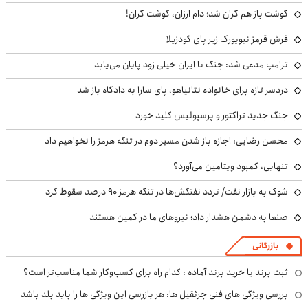
گوشت باز هم گران شد؛ دام ارزان، گوشت گران!
فرش قرمز نیویورک زیر پای گودزیلا
ترامپ مدعی شد: جنگ با ایران خیلی زود پایان می‌یابد
دردسر تازه برای خانواده نتانیاهو، پای سارا به دادگاه باز شد
جنگ جدید تراکتور و پرسپولیس کلید خورد
محسن رضایی: اجازه باز شدن مسیر دوم در تنگه هرمز را نخواهیم داد
تنهایی، کمبود ویتامین می‌آورد؟
شوک به بازار نفت/ تردد نفتکش‌ها در تنگه هرمز ۹۰ درصد سقوط کرد
صنعا به دشمن هشدار داد؛ نیروهای ما در کمین هستند
بازرگانی
ثبت برند یا خرید برند آماده : کدام راه برای کسب‌وکار شما مناسب‌تر است؟
بررسی ویژگی های فنی جرثقیل ها: هر بازرسی این ویژگی ها را باید بلد باشد