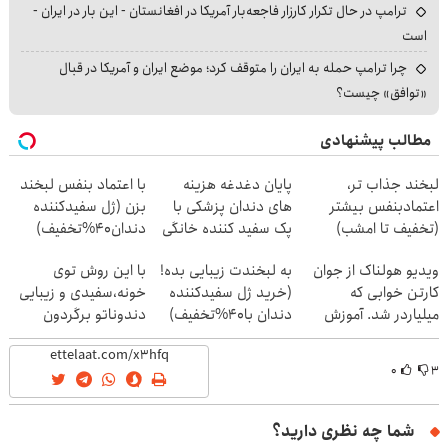
ترامپ در حال تکرار کارزار فاجعه‌بار آمریکا در افغانستان - این بار در ایران -
است
چرا ترامپ حمله به ایران را متوقف کرد؛ موضع ایران و آمریکا در قبال
«توافق» چیست؟
مطالب پیشنهادی
لبخند جذاب تر،
پایان دغدغه هزینه
با اعتماد بنفس لبخند
اعتمادبنفس بیشتر
های دندان پزشکی با
بزن (ژل سفیدکننده
(تخفیف تا امشب)
پک سفید کننده خانگی
دندان40%تخفیف)
ویدیو هولناک از جوان
به لبخندت زیبایی بده!
با این روش توی
کارتن خوابی که
(خرید ژل سفیدکننده
خونه،سفیدی و زیبایی
میلیاردر شد. آموزش
دندان با40%تخفیف)
دندوناتو برگردون
رایگان
(40%off)
۰
۳
شما چه نظری دارید؟