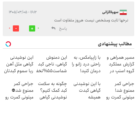
سهیلاگزانی
۱۶:۱۲ - ۱۴۰۵/۰۳/۰۵
نرخها ثابت ومشخص نیست هرروز متفاوت است
پاسخ
0
0
مطالب پیشنهادی
مسیر همراهی و
با زاپیامکس، به
این دمنوش
این نوشیدنی
گزارش عملکرد
راحتی درد زانو را
گیاهی، ناجی کبد
گیاهی مثل آهن
گروه اسنپ در
درمان کنید!
شماست55%تخفیف
ربا سموم کبدتان
۱۴۰۴
را نابود می کند
جراحی کمر
با این نوشیدنی
چگونه به سلامت
جراحی کمر
ممنوع شد!
گیاهی کبدت
کبد کمک کنیم؟
ممنوع شد⛔
میتونی کمرت رو
همیشه
نوشیدنی گیاهی
میتونی کمرت رو
در منزل درمان
پرقدرته55%تخفیف
سم زدای کبد
در منزل درمان
کنی!
کنی! 👈🏻
((پرسش‌نامه))
پرسش‌نامه