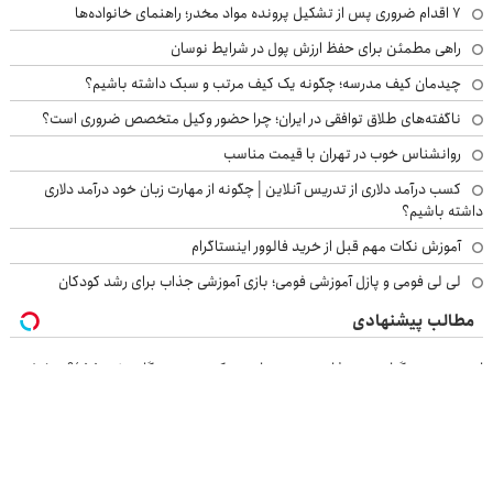
۷ اقدام ضروری پس از تشکیل پرونده مواد مخدر؛ راهنمای خانواده‌ها
راهی مطمئن برای حفظ ارزش پول در شرایط نوسان
چیدمان کیف مدرسه؛ چگونه یک کیف مرتب و سبک داشته باشیم؟
ناگفته‌های طلاق توافقی در ایران؛ چرا حضور وکیل متخصص ضروری است؟
روانشناس خوب در تهران با قیمت مناسب
کسب درآمد دلاری از تدریس آنلاین | چگونه از مهارت زبان خود درآمد دلاری
داشته باشیم؟
آموزش نکات مهم قبل از خرید فالوور اینستاگرام
لی لی فومی و پازل آموزشی فومی؛ بازی آموزشی جذاب برای رشد کودکان
مطالب پیشنهادی
این معجون گیاهی نمیذاره چربی ها روی کبدت موندگار بشن55%تخفیف
کبدت به یه شست و شوی حسابی نیاز داره!
تنها راه حل گیاهی مطمئن برای درمان کبدچرب(تخفیف تا امشب)